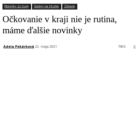
Novinky zo župy
Správy na titulke
Zdravie
Očkovanie v kraji nie je rutina,
máme ďalšie novinky
Adela Pekárková
22. mája 2021
7405
0
Facebook
X
Linkedin
Tumblr