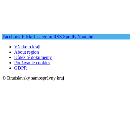
Facebook
Flickr
Instagram
RSS
Spotify
Youtube
Všetko o kraji
About region
Dôležité dokumenty
Používanie cookies
GDPR
© Bratislavský samosprávny kraj