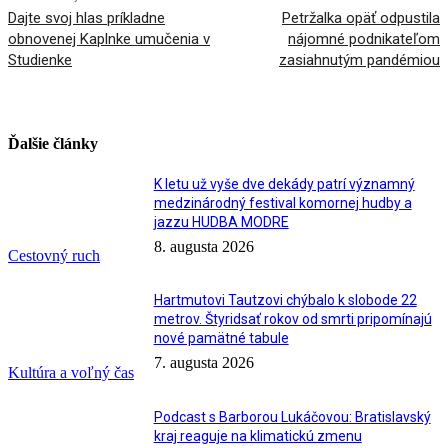
Dajte svoj hlas príkladne
Petržalka opäť odpustila
obnovenej Kaplnke umučenia v
nájomné podnikateľom
Studienke
zasiahnutým pandémiou
Ďalšie články
K letu už vyše dve dekády patrí významný
medzinárodný festival komornej hudby a
jazzu HUDBA MODRE
8. augusta 2026
Cestovný ruch
Hartmutovi Tautzovi chýbalo k slobode 22
metrov. Štyridsať rokov od smrti pripomínajú
nové pamätné tabule
7. augusta 2026
Kultúra a voľný čas
Podcast s Barborou Lukáčovou: Bratislavský
kraj reaguje na klimatickú zmenu