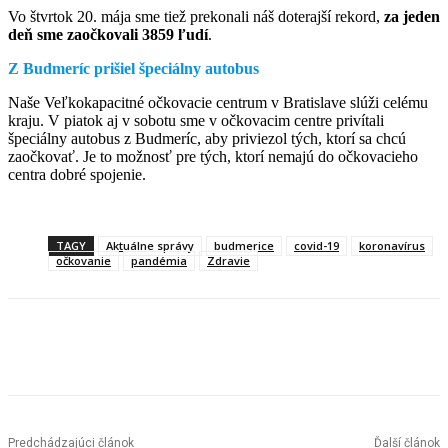
Vo štvrtok 20. mája sme tiež prekonali náš doterajší rekord,
za jeden
deň sme zaočkovali 3859 ľudí
.
Z Budmeríc prišiel špeciálny autobus
Naše Veľkokapacitné očkovacie centrum v Bratislave slúži celému
kraju. V piatok aj v sobotu sme v očkovacim centre privítali
špeciálny autobus z Budmeríc, aby priviezol tých, ktorí sa chcú
zaočkovať. Je to možnosť pre tých, ktorí nemajú do očkovacieho
centra dobré spojenie.
TAGY
Aktuálne správy
budmerice
covid-19
koronavírus
očkovanie
pandémia
Zdravie
Facebook
X
Linkedin
Tumblr
Predchádzajúci článok
Ďalší článok