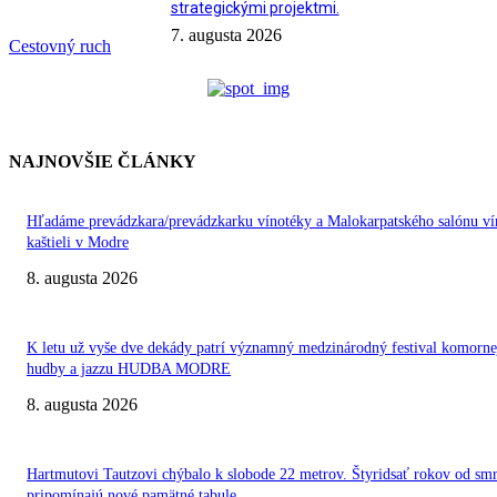
strategickými projektmi.
7. augusta 2026
Cestovný ruch
NAJNOVŠIE ČLÁNKY
Hľadáme prevádzkara/prevádzkarku vínotéky a Malokarpatského salónu ví
kaštieli v Modre
8. augusta 2026
K letu už vyše dve dekády patrí významný medzinárodný festival komorne
hudby a jazzu HUDBA MODRE
8. augusta 2026
Hartmutovi Tautzovi chýbalo k slobode 22 metrov. Štyridsať rokov od smr
pripomínajú nové pamätné tabule