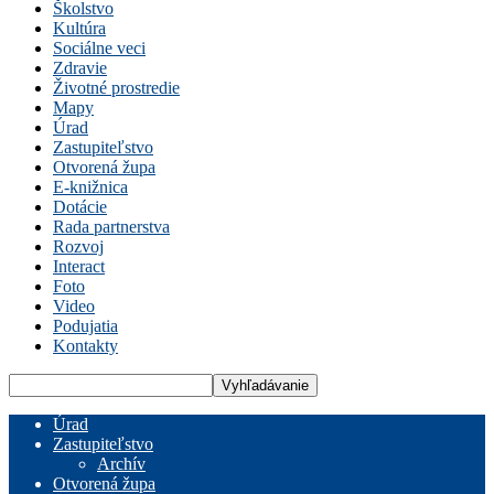
Školstvo
Kultúra
Sociálne veci
Zdravie
Životné prostredie
Mapy
Úrad
Zastupiteľstvo
Otvorená župa
E-knižnica
Dotácie
Rada partnerstva
Rozvoj
Interact
Foto
Video
Podujatia
Kontakty
Úrad
Zastupiteľstvo
Archív
Otvorená župa