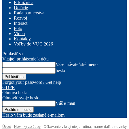
E-knižnica
Dotácie
Rada partnerstva
Rozvoj
Interact
Foto
Video
Kontakty
Voľby do VÚC 2026
Prihlásiť sa
Vitajte! prihlásenie k účtu
Vaše užívateľské meno
heslo
Forgot your password? Get help
GDPR
Obnova hesla
Obnoviť svoje heslo
Váš e-mail
Heslo vám bude zaslané e-mailom
Úvod
Novinky zo župy
Očkovanie v kraji nie je rutina, máme ďalšie novinky