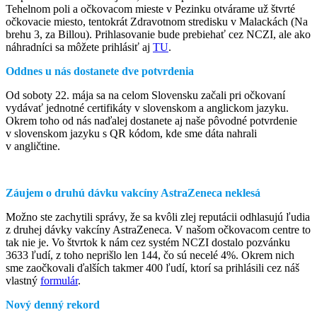
Tehelnom poli a očkovacom mieste v Pezinku otvárame už štvrté
očkovacie miesto, tentokrát Zdravotnom stredisku v Malackách (Na
brehu 3, za Billou). Prihlasovanie bude prebiehať cez NCZI, ale ako
náhradníci sa môžete prihlásiť aj
TU
.
Oddnes u nás dostanete dve potvrdenia
Od soboty 22. mája sa na celom Slovensku začali pri očkovaní
vydávať jednotné certifikáty v slovenskom a anglickom jazyku.
Okrem toho od nás naďalej dostanete aj naše pôvodné potvrdenie
v slovenskom jazyku s QR kódom, kde sme dáta nahrali
v angličtine.
Záujem o druhú dávku vakcíny AstraZeneca neklesá
Možno ste zachytili správy, že sa kvôli zlej reputácii odhlasujú ľudia
z druhej dávky vakcíny AstraZeneca. V našom očkovacom centre to
tak nie je. Vo štvrtok k nám cez systém NCZI dostalo pozvánku
3633 ľudí, z toho neprišlo len 144, čo sú necelé 4%. Okrem nich
sme zaočkovali ďalších takmer 400 ľudí, ktorí sa prihlásili cez náš
vlastný
formulár
.
Nový denný rekord