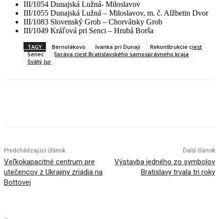
III/1054 Dunajská Lužná- Miloslavov
III/1055 Dunajská Lužná – Miloslavov, m. č. Alžbetin Dvor
III/1083 Slovenský Grob – Chorvátsky Grob
III/1049 Kráľová pri Senci – Hrubá Borša
TAGY
Bernolákovo
Ivanka pri Dunaji
Rekonštrukcie ciest
Senec
Správa ciest Bratislavského samosprávneho kraja
Svätý Jur
Facebook
X
Linkedin
Tumblr
Predchádzajúci článok
Ďalší článok
Veľkokapacitné centrum pre
Výstavba jedného zo symbolov
utečencov z Ukrajiny zriadia na
Bratislavy trvala tri roky
Bottovej