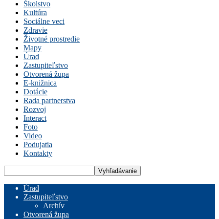
Školstvo
Kultúra
Sociálne veci
Zdravie
Životné prostredie
Mapy
Úrad
Zastupiteľstvo
Otvorená župa
E-knižnica
Dotácie
Rada partnerstva
Rozvoj
Interact
Foto
Video
Podujatia
Kontakty
Úrad
Zastupiteľstvo
Archív
Otvorená župa