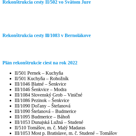
Rekonštrukcia cesty II/502 vo Svätom Jure
Rekonštrukcia cesty lll/1083 v Bernolákove
Plán rekonštrukcie ciest na rok 2022
II/501 Pernek – Kuchyňa
II/501 Kuchyňa – Rohožník
III/1046 Blatné – Šenkvice
III/1046 Šenkvice – Modra
III/1084 Slovenský Grob – Viničné
III/1086 Pezinok – Šenkvice
III/1090 Doľany – Štefanová
III/1090 Štefanová – Budmerice
III/1095 Budmerice – Báhoň
III/1053 Dunajská Lužná – Studené
II/510 Tomášov, m. č. Malý Madaras
III/1053 Most p. Bratislave, m. č. Studené – Tomášov