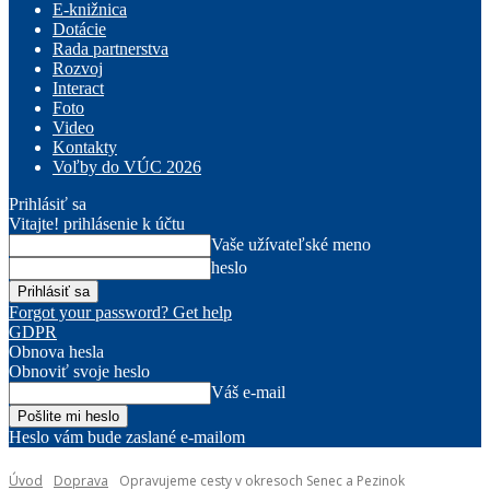
E-knižnica
Dotácie
Rada partnerstva
Rozvoj
Interact
Foto
Video
Kontakty
Voľby do VÚC 2026
Prihlásiť sa
Vitajte! prihlásenie k účtu
Vaše užívateľské meno
heslo
Forgot your password? Get help
GDPR
Obnova hesla
Obnoviť svoje heslo
Váš e-mail
Heslo vám bude zaslané e-mailom
Úvod
Doprava
Opravujeme cesty v okresoch Senec a Pezinok