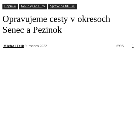
Doprava
Novinky zo župy
Správy na titulke
Opravujeme cesty v okresoch
Senec a Pezinok
Michal Feik
9. marca 2022
6995
0
Facebook
X
Linkedin
Tumblr