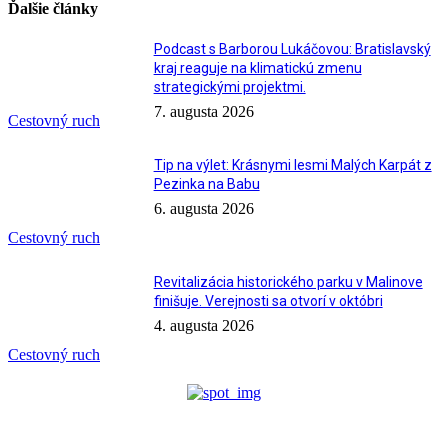
Ďalšie články
Podcast s Barborou Lukáčovou: Bratislavský
kraj reaguje na klimatickú zmenu
strategickými projektmi.
7. augusta 2026
Cestovný ruch
Tip na výlet: Krásnymi lesmi Malých Karpát z
Pezinka na Babu
6. augusta 2026
Cestovný ruch
Revitalizácia historického parku v Malinove
finišuje. Verejnosti sa otvorí v októbri
4. augusta 2026
Cestovný ruch