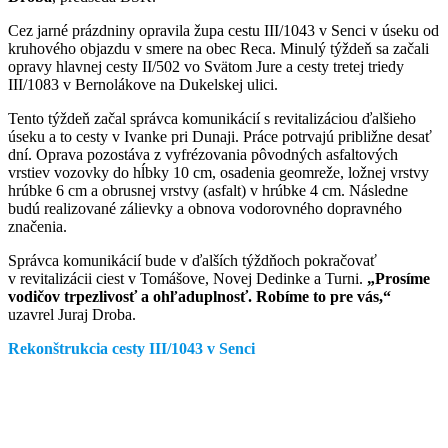
Cez jarné prázdniny opravila župa cestu III/1043 v Senci v úseku od
kruhového objazdu v smere na obec Reca. Minulý týždeň sa začali
opravy hlavnej cesty II/502 vo Svätom Jure a cesty tretej triedy
III/1083 v Bernolákove na Dukelskej ulici.
Tento týždeň začal správca komunikácií s revitalizáciou ďalšieho
úseku a to cesty v Ivanke pri Dunaji. Práce potrvajú približne desať
dní. Oprava pozostáva z vyfrézovania pôvodných asfaltových
vrstiev vozovky do hĺbky 10 cm, osadenia geomreže, ložnej vrstvy
hrúbke 6 cm a obrusnej vrstvy (asfalt) v hrúbke 4 cm. Následne
budú realizované zálievky a obnova vodorovného dopravného
značenia.
Správca komunikácií bude v ďalších týždňoch pokračovať
v revitalizácii ciest v Tomášove, Novej Dedinke a Turni.
„Prosíme
vodičov trpezlivosť a ohľaduplnosť. Robíme to pre vás,“
uzavrel Juraj Droba.
Rekonštrukcia cesty III/1043 v Senci