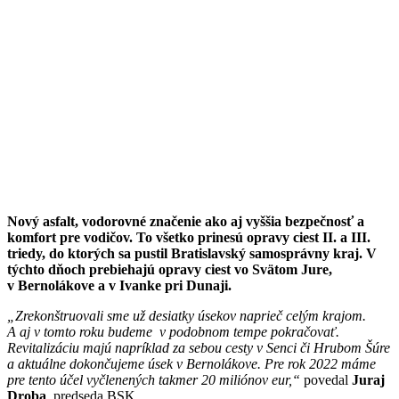
Nový asfalt, vodorovné značenie ako aj vyššia bezpečnosť a
komfort pre vodičov. To všetko prinesú opravy ciest II. a III.
triedy, do ktorých sa pustil Bratislavský samosprávny kraj. V
týchto dňoch prebiehajú opravy ciest vo Svätom Jure,
v Bernolákove a v Ivanke pri Dunaji.
„Zrekonštruovali sme už desiatky úsekov naprieč celým krajom.
A aj v tomto roku budeme v podobnom tempe pokračovať.
Revitalizáciu majú napríklad za sebou cesty v Senci či Hrubom Šúre
a aktuálne dokončujeme úsek v Bernolákove. Pre rok 2022 máme
pre tento účel vyčlenených takmer 20 miliónov eur,“
povedal
Juraj
Droba
, predseda BSK.