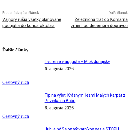
Predchádzajúci článok
Ďalší článok
Vajnory rušia všetky plánované
Železničná trať do Komárna
podujatia do konca októbra
zmení od decembra dopravcu
Ďalšie články
Tvorenie v auguste – Mlok dunajský
6. augusta 2026
Cestovný ruch
Tip na výlet: Krásnymi lesmi Malých Karpát z
Pezinka na Babu
6. augusta 2026
Cestovný ruch
Jubilejný Salón výtvarníkov nesie STOPU