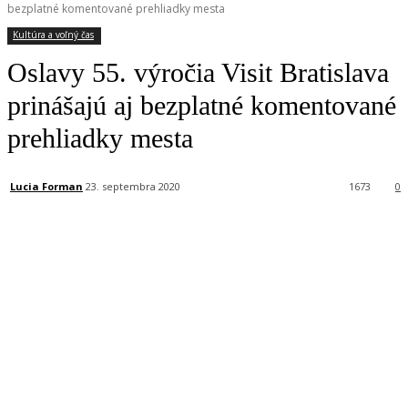
bezplatné komentované prehliadky mesta
Kultúra a voľný čas
Oslavy 55. výročia Visit Bratislava
prinášajú aj bezplatné komentované
prehliadky mesta
Lucia Forman
23. septembra 2020
1673
0
Facebook
X
Linkedin
Tumblr