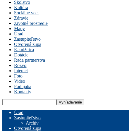
Školstvo
Kultúra
Sociálne veci
Zdravie
Životné prostredie
Mapy
Úrad
Zastupiteľstvo
Otvorená župa
E-knižnica
Dotácie
Rada partnerstva
Rozvoj
Interact
Foto
Video
Podujatia
Kontakty
Úrad
Zastupiteľstvo
Archív
Otvorená župa