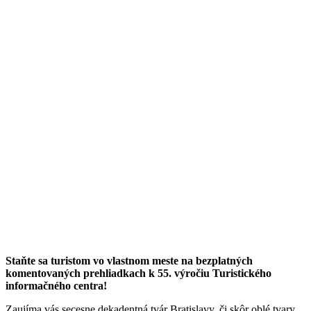
Staňte sa turistom vo vlastnom meste na bezplatných
komentovaných prehliadkach k 55. výročiu Turistického
informačného centra!
Zaujíma vás secesne dekadentná tvár Bratislavy, či skôr oblé tvary