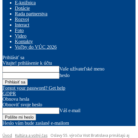
E-knižnica
Dotácie
Rada partnerstva
Rozvoj
Interact
Foto
Video
Kontakty
Voľby do VÚC 2026
Prihlásiť sa
Vitajte! prihlásenie k účtu
Vaše užívateľské meno
heslo
Forgot your password? Get help
GDPR
Obnova hesla
Obnoviť svoje heslo
Váš e-mail
Heslo vám bude zaslané e-mailom
Úvod
Kultúra a voľný čas
Oslavy 55. výročia Visit Bratislava prinášajú aj