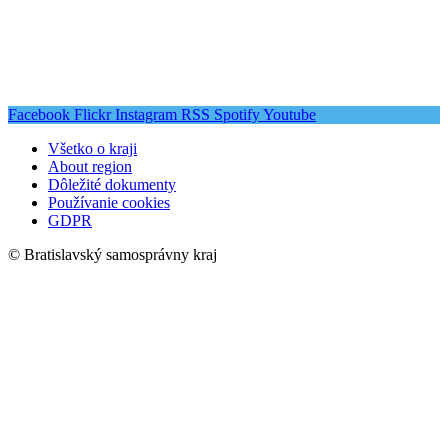
Facebook
Flickr
Instagram
RSS
Spotify
Youtube
Všetko o kraji
About region
Dôležité dokumenty
Používanie cookies
GDPR
© Bratislavský samosprávny kraj