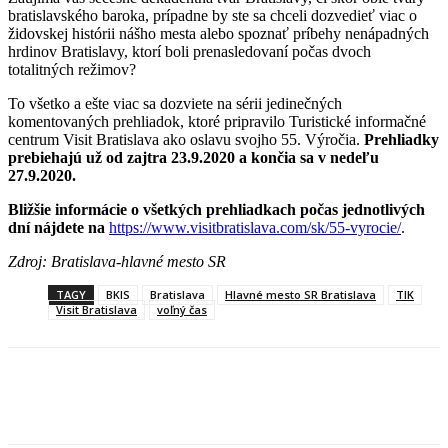
bratislavského baroka, prípadne by ste sa chceli dozvedieť viac o
židovskej histórii nášho mesta alebo spoznať príbehy nenápadných
hrdinov Bratislavy, ktorí boli prenasledovaní počas dvoch
totalitných režimov?
To všetko a ešte viac sa dozviete na sérii jedinečných
komentovaných prehliadok, ktoré pripravilo Turistické informačné
centrum Visit Bratislava ako oslavu svojho 55. Výročia.
Prehliadky
prebiehajú už od zajtra 23.9.2020 a končia sa v nedeľu
27.9.2020.
Bližšie informácie o všetkých prehliadkach počas jednotlivých
dní nájdete na
https://www.visitbratislava.com/sk/55-vyrocie/
.
Zdroj: Bratislava-hlavné mesto SR
TAGY
BKIS
Bratislava
Hlavné mesto SR Bratislava
TIK
Visit Bratislava
voľný čas
Facebook
X
Linkedin
Tumblr