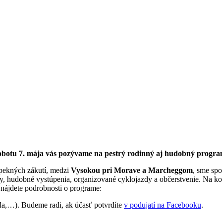
obotu 7. mája vás pozývame na pestrý rodinný aj hudobný program
pekných zákutí, medzi
Vysokou pri Morave a Marcheggom
, sme spo
, hudobné vystúpenia, organizované cyklojazdy a občerstvenie. Na ko
 nájdete podrobnosti o programe:
áda,…). Budeme radi, ak účasť potvrdíte
v podujatí na Facebooku
.