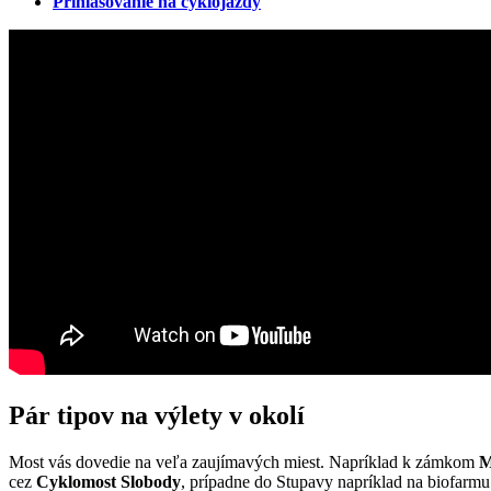
Prihlasovanie na cyklojazdy
Pár tipov na výlety v okolí
Most vás dovedie na veľa zaujímavých miest. Napríklad k zámkom
M
cez
Cyklomost Slobody
, prípadne do Stupavy napríklad na biofarm