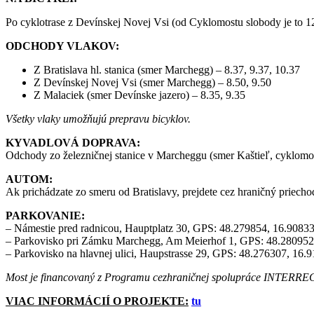
Po cyklotrase z Devínskej Novej Vsi (od Cyklomostu slobody je to 1
ODCHODY VLAKOV:
Z Bratislava hl. stanica (smer Marchegg) – 8.37, 9.37, 10.37
Z Devínskej Novej Vsi (smer Marchegg) – 8.50, 9.50
Z Malaciek (smer Devínske jazero) – 8.35, 9.35
Všetky vlaky umožňujú prepravu bicyklov.
KYVADLOVÁ DOPRAVA:
Odchody zo železničnej stanice v Marcheggu (smer Kaštieľ, cyklomos
AUTOM:
Ak prichádzate zo smeru od Bratislavy, prejdete cez hraničný priech
PARKOVANIE:
– Námestie pred radnicou, Hauptplatz 30, GPS: 48.279854, 16.9083
– Parkovisko pri Zámku Marchegg, Am Meierhof 1, GPS: 48.280952
– Parkovisko na hlavnej ulici, Haupstrasse 29, GPS: 48.276307, 16.
Most je financovaný z Programu cezhraničnej spolupráce INTERREG
VIAC INFORMÁCIÍ O PROJEKTE:
tu