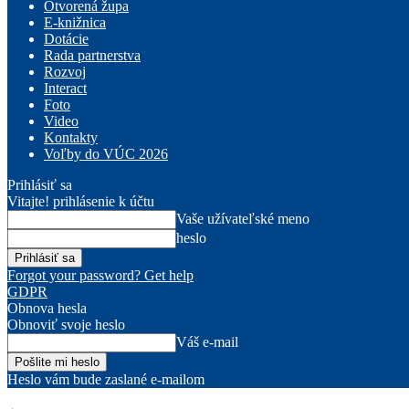
Otvorená župa
E-knižnica
Dotácie
Rada partnerstva
Rozvoj
Interact
Foto
Video
Kontakty
Voľby do VÚC 2026
Prihlásiť sa
Vitajte! prihlásenie k účtu
Vaše užívateľské meno
heslo
Forgot your password? Get help
GDPR
Obnova hesla
Obnoviť svoje heslo
Váš e-mail
Heslo vám bude zaslané e-mailom