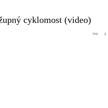
župný cyklomost (video)
5362
0