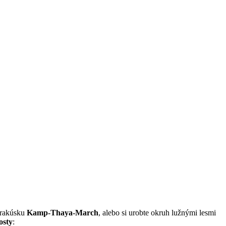
 rakúsku
Kamp-Thaya-March
, alebo si urobte okruh lužnými lesmi
osty
: