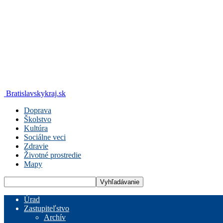
Bratislavskykraj.sk
Doprava
Školstvo
Kultúra
Sociálne veci
Zdravie
Životné prostredie
Mapy
Úrad
Zastupiteľstvo
Archív