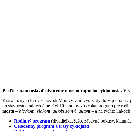
Príďte s nami osláviť otvorenie nového župného cyklomosta. V s
Krása lužných lesov v povodí Moravy vám vyrazí dych. V jednom z 
ho slávnostne odovzdáme. Od 10. hodiny vás čaká program pre rodiny
mostu
–
bicykom, vlakom, autobusom či autom
– a na týchto linkoch
Rodinný program
(divadielka, šašo, zábavné pokusy, klauni
Celodenný program
a trasy cyklojázd