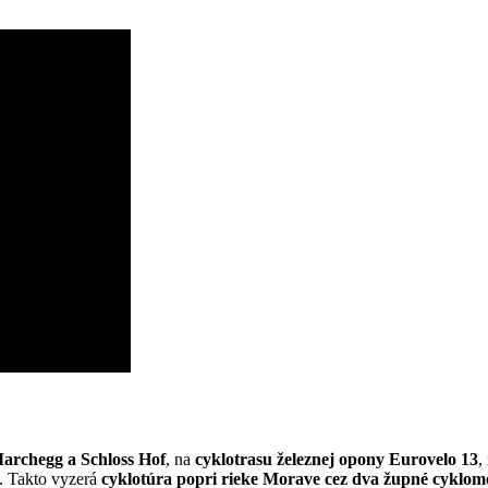
archegg a Schloss Hof
, na
cyklotrasu železnej opony Eurovelo 13
,
u. Takto vyzerá
cyklotúra popri rieke Morave cez dva župné cyklom