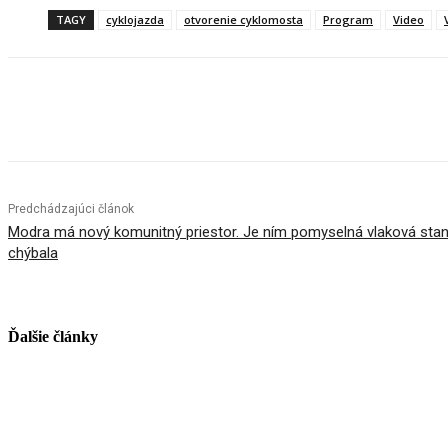
TAGY
cyklojazda
otvorenie cyklomosta
Program
Video
Facebook
X
Linkedin
Tumblr
Predchádzajúci článok
Modra má nový komunitný priestor. Je ním pomyselná vlaková stan
chýbala
Ďalšie články