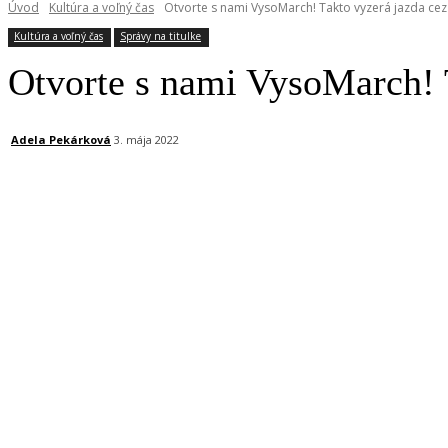
Úvod
Kultúra a voľný čas
Otvorte s nami VysoMarch! Takto vyzerá jazda cez
Kultúra a voľný čas
Správy na titulke
Otvorte s nami VysoMarch! 
Adela Pekárková
3. mája 2022
Facebook
X
Linkedin
Tumblr