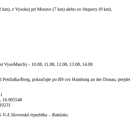
2 km), z Vysokej pri Morave (7 km) alebo zo Stupavy (9 km).
t VysoMarch) – 10.08, 11.08, 12.08, 13.08, 14.08
od Petržalka/Berg, pokračujte po B9 cez Hainburg an der Donau, prejd
31
, 16.905548
910231
 V-A Slovenská republika – Rakúsko.