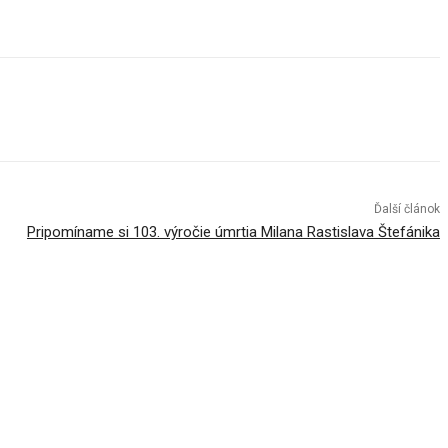
Ďalší článok
Pripomíname si 103. výročie úmrtia Milana Rastislava Štefánika