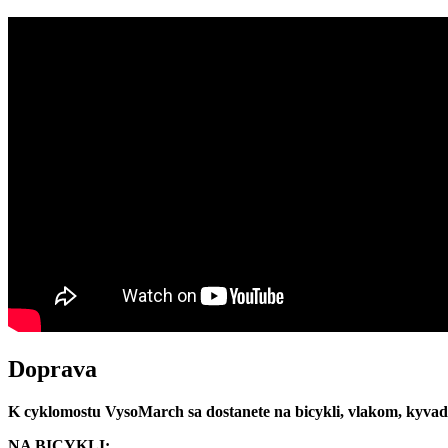
Doprava
K cyklomostu VysoMarch sa dostanete na bicykli, vlakom, kyva
NA BICYKLI: