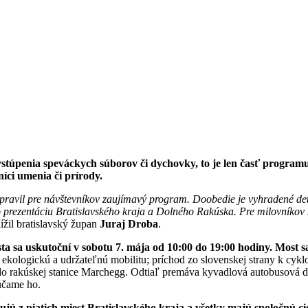
, vystúpenia speváckych súborov či dychovky, to je len časť progr
níci umenia či prírody.
pravil pre návštevníkov zaujímavý program. Doobedie je vyhradené deťom
o
prezentáciu Bratislavského kraja a Dolného Rakúska. Pre milovníkov 
lížil bratislavský župan
Juraj Droba
.
sta sa uskutoční v sobotu 7. mája od 10:00 do 19:00 hodiny. Most 
ekologickú a udržateľnú mobilitu; príchod zo slovenskej strany k cykl
 do rakúskej stanice Marchegg. Odtiaľ premáva kyvadlová autobusová do
účame ho.
ujú z piatich miest Bratislavského kraja a všetky majú spoločnú 