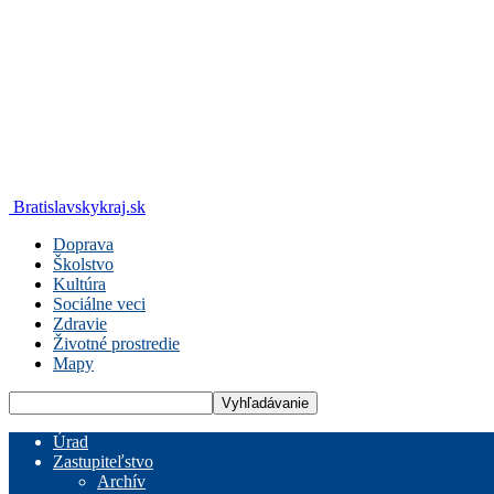
Bratislavskykraj.sk
Doprava
Školstvo
Kultúra
Sociálne veci
Zdravie
Životné prostredie
Mapy
Úrad
Zastupiteľstvo
Archív