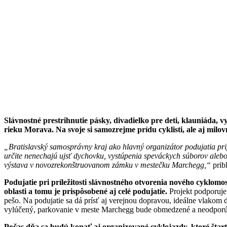
Slávnostné prestrihnutie pásky, divadielko pre deti, klauniáda
rieku Morava. Na svoje si samozrejme prídu cyklisti, ale aj milov
„Bratislavský samosprávny kraj ako hlavný organizátor podujatia pri
určite nenechajú ujsť dychovku, vystúpenia speváckych súborov aleb
výstava v novozrekonštruovanom zámku v mestečku Marchegg,“
prib
Podujatie pri príležitosti slávnostného otvorenia nového cyklomo
oblasti a tomu je prispôsobené aj celé podujatie.
Projekt podporuje 
pešo. Na podujatie sa dá prísť aj verejnou dopravou, ideálne vlakom
vylúčený, parkovanie v meste Marchegg bude obmedzené a neodpor
Počas dňa sa budú konať aj organizované cyklojazdy, ktoré štart