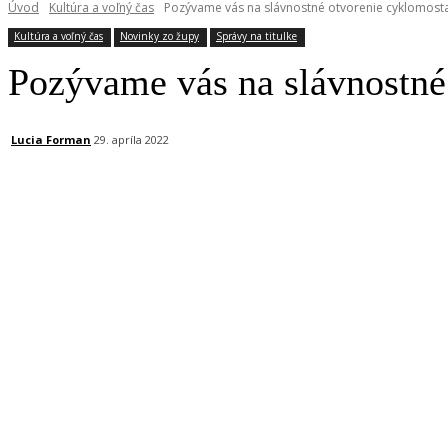
Úvod
Kultúra a voľný čas
Pozývame vás na slávnostné otvorenie cyklomosta
Kultúra a voľný čas
Novinky zo župy
Správy na titulke
Pozývame vás na slávnostné
Lucia Forman
29. apríla 2022
Facebook
X
Linkedin
Tumblr