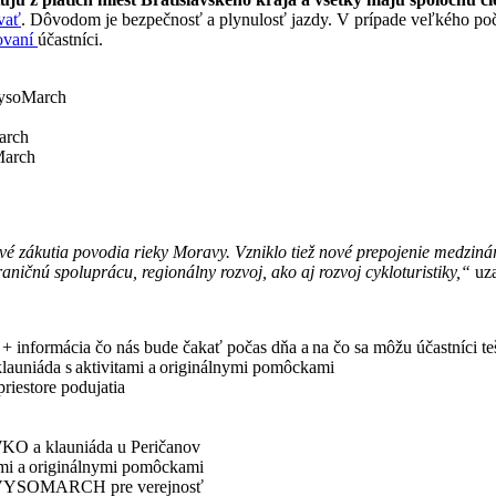
vať
. Dôvodom je bezpečnosť a plynulosť jazdy. V prípade veľkého počt
rovaní
účastníci.
VysoMarch
arch
March
 zákutia povodia rieky Moravy. Vzniklo tiež nové prepojenie medzinár
čnú spoluprácu, regionálny rozvoj, ako aj rozvoj cykloturistiky,“
uza
 informácia čo nás bude čakať počas dňa a na čo sa môžu účastníci te
klauniáda s aktivitami a originálnymi pomôckami
riestore podujatia
O a klauniáda u Peričanov
tami a originálnymi pomôckami
sta VYSOMARCH pre verejnosť