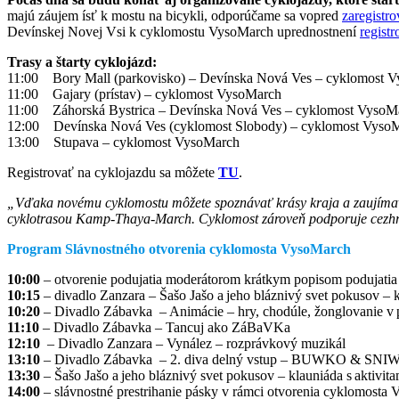
majú záujem ísť k mostu na bicykli, odporúčame sa vopred
zaregistro
Devínskej Novej Vsi k cyklomostu VysoMarch uprednostnení
regist
Trasy a štarty cyklojázd:
11:00 Bory Mall (parkovisko) – Devínska Nová Ves – cyklomost 
11:00 Gajary (prístav) – cyklomost VysoMarch
11:00 Záhorská Bystrica – Devínska Nová Ves – cyklomost VysoM
12:00 Devínska Nová Ves (cyklomost Slobody) – cyklomost Vyso
13:00 Stupava – cyklomost VysoMarch
Registrovať na cyklojazdu sa môžete
TU
.
„Vďaka novému cyklomostu môžete spoznávať krásy kraja a zaujímavé
cyklotrasou Kamp-Thaya-March. Cyklomost zároveň podporuje cezhrani
Program Slávnostného otvorenia cyklomosta VysoMarch
10:00
– otvorenie podujatia moderátorom krátkym popisom podujatia +
10:15
– divadlo Zanzara – Šašo Jašo a jeho bláznivý svet pokusov – 
10:20
– Divadlo Zábavka – Animácie – hry, chodúle, žonglovanie v p
11:10
– Divadlo Zábavka – Tancuj ako ZáBaVKa
12:10
– Divadlo Zanzara – Vynález – rozprávkový muzikál
13:10
– Divadlo Zábavka – 2. diva delný vstup – BUWKO & SNIWK
13:30
– Šašo Jašo a jeho bláznivý svet pokusov – klauniáda s aktivi
14:00
– slávnostné prestrihanie pásky v rámci otvorenia cyklomo