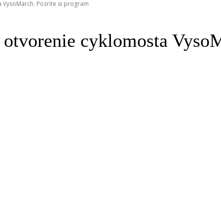
 VysoMarch. Pozrite si program
 otvorenie cyklomosta VysoM