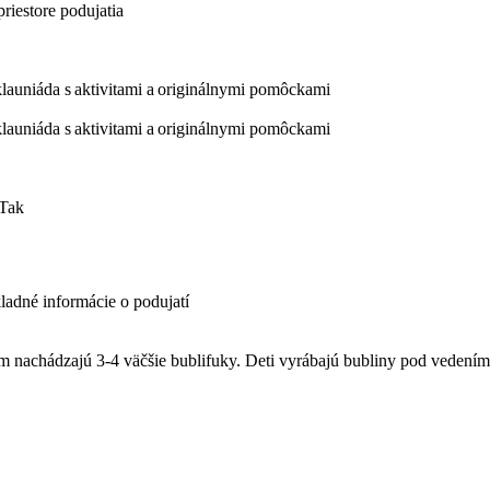
riestore podujatia
klauniáda s aktivitami a originálnymi pomôckami
klauniáda s aktivitami a originálnymi pomôckami
 Tak
kladné informácie o podujatí
 nachádzajú 3-4 väčšie bublifuky. Deti vyrábajú bubliny pod vedení