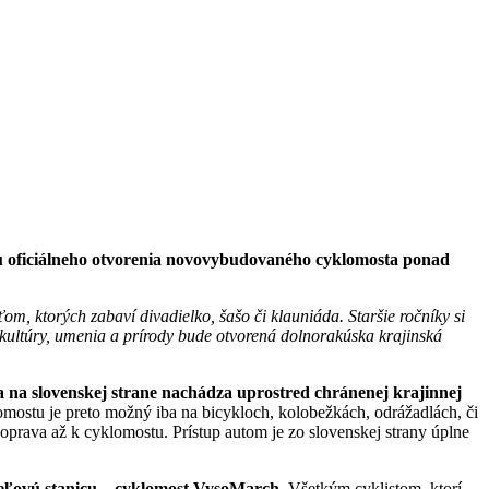
amu oficiálneho otvorenia novovybudovaného cyklomosta ponad
, ktorých zabaví divadielko, šašo či klauniáda. Staršie ročníky si
kultúry, umenia a prírody bude otvorená dolnorakúska krajinská
sa na slovenskej strane nachádza uprostred chránenej krajinnej
omostu je preto možný iba na bicykloch, kolobežkách, odrážadlách, či
prava až k cyklomostu. Prístup autom je zo slovenskej strany úplne
cieľovú stanicu – cyklomost VysoMarch.
Všetkým cyklistom, ktorí