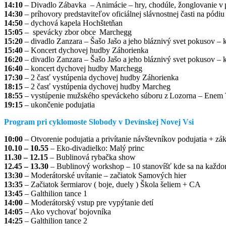
14:10
– Divadlo Zábavka – Animácie – hry, chodúle, žonglovanie v p
14:30
– príhovory predstaviteľov oficiálnej slávnostnej časti na pódiu
14:50
– dychová kapela Hochštetňan
15:05
– spevácky zbor obce Marchegg
15:20
– divadlo Zanzara – Šašo Jašo a jeho bláznivý svet pokusov – 
15:40
– Koncert dychovej hudby Záhorienka
16:20
– divadlo Zanzara – Šašo Jašo a jeho bláznivý svet pokusov – 
16:40
– koncert dychovej hudby Marchegg
17:30
– 2 časť vystúpenia dychovej hudby Záhorienka
18:15
– 2 časť vystúpenia dychovej hudby Marcheg
18:55
– vystúpenie mužského speváckeho súboru z Lozorna – Enem
19:15
– ukončenie podujatia
Program pri cyklomoste Slobody v Devínskej Novej Vsi
10:00
– Otvorenie podujatia a privítanie návštevníkov podujatia + zá
10.10 – 10.55
– Eko-divadielko: Malý princ
11.30 – 12.15
– Bublinová rybačka show
12.45 – 13.30
– Bublinový workshop – 10 stanovíšť kde sa na každom
13:30
– Moderátorské uvítanie – začiatok Samových hier
13:35
– Začiatok šermiarov ( boje, duely ) Škola šeliem + CA
13:45
– Galthilion tance 1
14:00
– Moderátorský vstup pre vypýtanie detí
14:05
– Ako vychovať bojovníka
14:25
– Galthilion tance 2