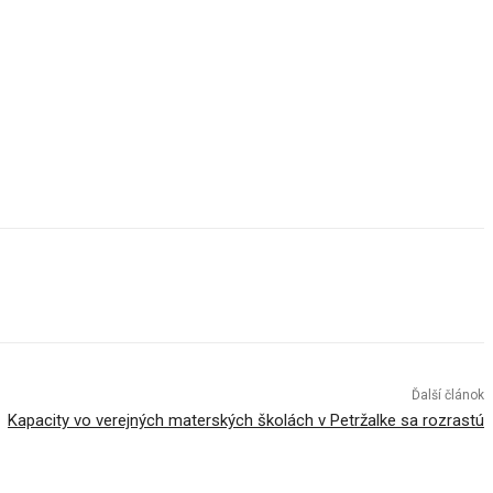
Ďalší článok
Kapacity vo verejných materských školách v Petržalke sa rozrastú