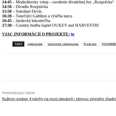
14:45
– Moderátorsky vstup – uvedenie divadelnej hry „Rozprávka“
14:50
– Divadlo Rozprávka
15:50
– Sokoliari Devín
16:20
– Tanečníci Galtilion a výučba tanca
16:45
– Jazdecká lukostreľba
17:30
– Country hudba kapiel OUKEY and HARVESTRI
VIAC INFORMÁCIÍ O PROJEKTE:
tu
TAGY
cyklojazda
otvorenie cyklomosta
Program
VYSOMAR
Facebook
X
Linkedin
Tumblr
Predchádzajúci článok
Ružinov eviduje 4 návrhy na novú plaváreň i obnovu zimného štadi