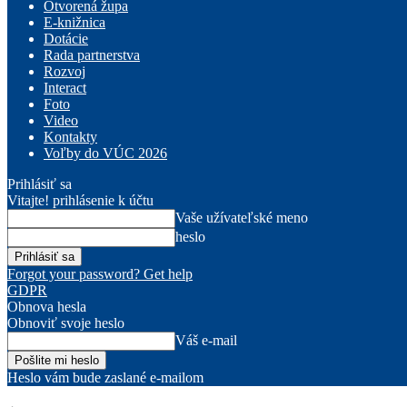
Otvorená župa
E-knižnica
Dotácie
Rada partnerstva
Rozvoj
Interact
Foto
Video
Kontakty
Voľby do VÚC 2026
Prihlásiť sa
Vitajte! prihlásenie k účtu
Vaše užívateľské meno
heslo
Forgot your password? Get help
GDPR
Obnova hesla
Obnoviť svoje heslo
Váš e-mail
Heslo vám bude zaslané e-mailom