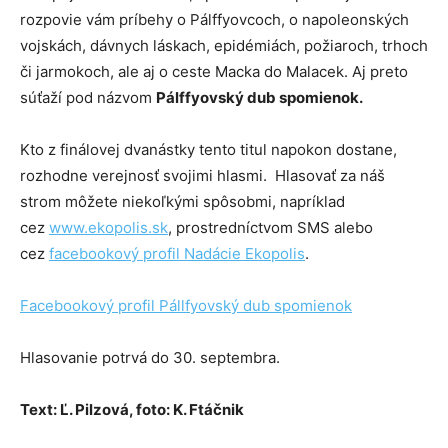
rozpovie vám príbehy o Pálffyovcoch, o napoleonských
vojskách, dávnych láskach, epidémiách, požiaroch, trhoch
či jarmokoch, ale aj o ceste Macka do Malacek. Aj preto
súťaží pod názvom
Pálffyovský dub spomienok.
Kto z finálovej dvanástky tento titul napokon dostane,
rozhodne verejnosť svojimi hlasmi. Hlasovať za náš
strom môžete niekoľkými spôsobmi, napríklad
cez
www.ekopolis.sk
, prostredníctvom SMS alebo
cez
facebookový profil Nadácie Ekopolis
.
Facebookový profil Pállfyovský dub spomienok
Hlasovanie potrvá do 30. septembra.
Text: Ľ. Pilzová, foto: K. Ftáčnik