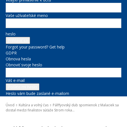
Vaše užívateľské meno
heslo
Forgot your password? Get help
GDPR
Obnova hesla
Obnoviť svoje heslo
Váš e-mail
Heslo vám bude zaslané e-mailom
Úvod
Kultúra a voľný čas
Pálffyovský dub spomienok z Malaciek sa
dostal medzi finalistov súťaže Strom roka...
Kultúra a voľný čas