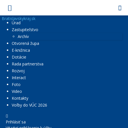
Bratislavskykraj.sk
Úrad
Zastupiteľstvo
Archív
Otvorená župa
E-knižnica
Dotácie
Rada partnerstva
Rozvoj
Interact
Foto
Video
Kontakty
Voľby do VÚC 2026
Prihlásiť sa
Vitajte! prihlásenie k účtu