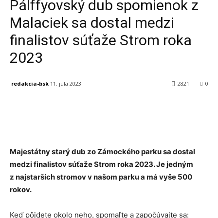
Pálffyovský dub spomienok z
Malaciek sa dostal medzi
finalistov súťaže Strom roka
2023
redakcia-bsk
11. júla 2023
2821
0
Facebook
X
Linkedin
Tumblr
Majestátny starý dub zo Zámockého parku sa dostal
medzi finalistov súťaže Strom roka 2023. Je jedným
z najstarších stromov v našom parku a má vyše 500
rokov.
Keď pôjdete okolo neho, spomaľte a započúvajte sa: