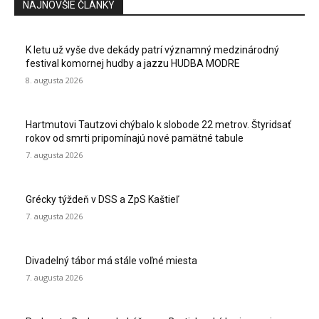
NAJNOVŠIE ČLÁNKY
K letu už vyše dve dekády patrí významný medzinárodný
festival komornej hudby a jazzu HUDBA MODRE
8. augusta 2026
Hartmutovi Tautzovi chýbalo k slobode 22 metrov. Štyridsať
rokov od smrti pripomínajú nové pamätné tabule
7. augusta 2026
Grécky týždeň v DSS a ZpS Kaštieľ
7. augusta 2026
Divadelný tábor má stále voľné miesta
7. augusta 2026