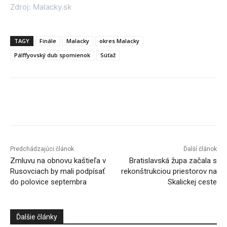
Zdroj: Malacky.sk
TAGY
Finále
Malacky
okres Malacky
Pálffyovský dub spomienok
Súťaž
Facebook
X
Linkedin
Tumblr
Predchádzajúci článok
Ďalší článok
Zmluvu na obnovu kaštieľa v
Bratislavská župa začala s
Rusovciach by mali podpísať
rekonštrukciou priestorov na
do polovice septembra
Skalickej ceste
Ďalšie články