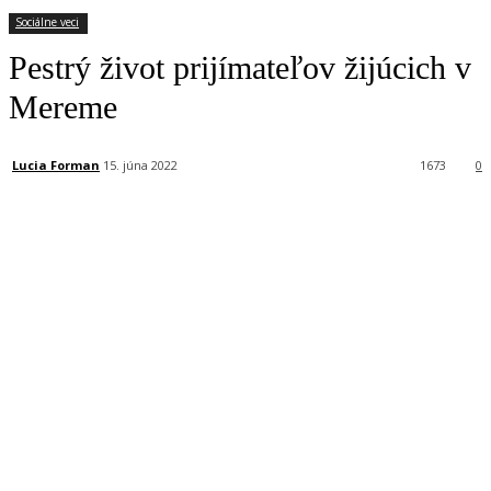
Sociálne veci
Pestrý život prijímateľov žijúcich v
Mereme
Lucia Forman
15. júna 2022
1673
0
Facebook
X
Linkedin
Tumblr