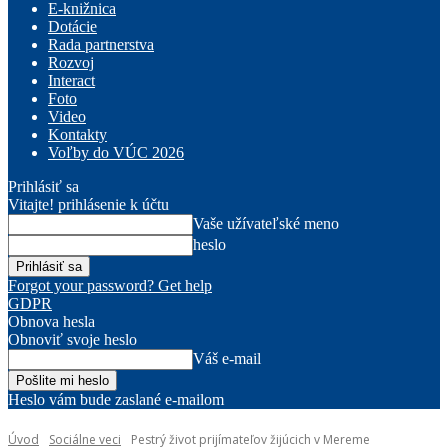
E-knižnica
Dotácie
Rada partnerstva
Rozvoj
Interact
Foto
Video
Kontakty
Voľby do VÚC 2026
Prihlásiť sa
Vitajte! prihlásenie k účtu
Vaše užívateľské meno
heslo
Forgot your password? Get help
GDPR
Obnova hesla
Obnoviť svoje heslo
Váš e-mail
Heslo vám bude zaslané e-mailom
Úvod
Sociálne veci
Pestrý život prijímateľov žijúcich v Mereme