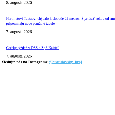
8. augusta 2026
Hartmutovi Tautzovi chýbalo k slobode 22 metrov. Štyridsať rokov od smr
pripomínajú nové pamätné tabule
7. augusta 2026
Grécky týždeň v DSS a ZpS Kaštieľ
7. augusta 2026
Sledujte nás na Instagrame
@bratislavsky_kraj