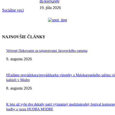
do komunity
19. júla 2026
Sociálne veci
NAJNOVŠIE ČLÁNKY
Večerné člnkovanie za tajomstvami Jaroveckého ramena
9. augusta 2026
Hľadáme prevádzkara/prevádzkarku vínotéky a Malokarpatského salónu ví
kaštieli v Modre
8. augusta 2026
K letu už vyše dve dekády patrí významný medzinárodný festival komorne
hudby a jazzu HUDBA MODRE