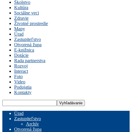
Školstvo
Kultúra
Sociálne veci
Zdravie
Životné prostredie
Mapy
Úrad
Zastupiteľstvo
Otvorená župa
E-knižnica
Dotácie
Rada partnerstva
Rozvoj
Interact
Foto
Video
Podujatia
Kontakty
Úrad
Zastupiteľstvo
Archív
Otvorená župa