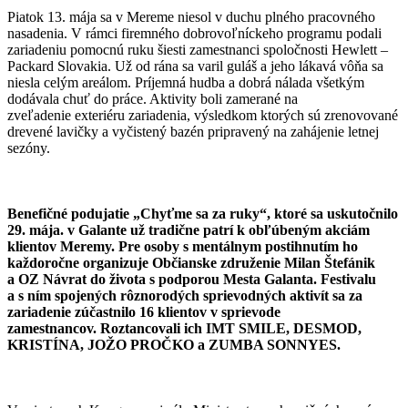
Piatok 13. mája sa v Mereme niesol v duchu plného pracovného
nasadenia. V rámci firemného dobrovoľníckeho programu podali
zariadeniu pomocnú ruku šiesti zamestnanci spoločnosti Hewlett –
Packard Slovakia. Už od rána sa varil guláš a jeho lákavá vôňa sa
niesla celým areálom. Príjemná hudba a dobrá nálada všetkým
dodávala chuť do práce. Aktivity boli zamerané na
zveľadenie exteriéru zariadenia, výsledkom ktorých sú zrenovované
drevené lavičky a vyčistený bazén pripravený na zahájenie letnej
sezóny.
Benefičné podujatie „Chyťme sa za ruky“, ktoré sa uskutočnilo
29. mája. v Galante už tradične patrí k obľúbeným akciám
klientov Meremy. Pre osoby s mentálnym postihnutím ho
každoročne organizuje Občianske združenie Milan Štefánik
a OZ Návrat do života s podporou Mesta Galanta. Festivalu
a s ním spojených rôznorodých sprievodných aktivít sa za
zariadenie zúčastnilo 16 klientov v sprievode
zamestnancov. Roztancovali ich IMT SMILE, DESMOD,
KRISTÍNA, JOŽO PROČKO a ZUMBA SONNYES.