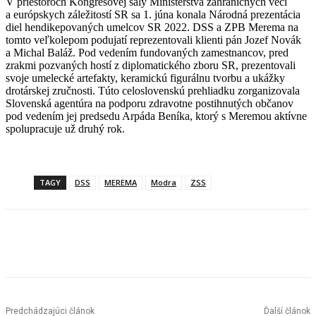
V priestoroch Kongresovej sály Ministerstva zahraničných vecí
a európskych záležitostí SR sa 1. júna konala Národná prezentácia
diel hendikepovaných umelcov SR 2022. DSS a ZPB Merema na
tomto veľkolepom podujatí reprezentovali klienti pán Jozef Novák
a Michal Baláž. Pod vedením fundovaných zamestnancov, pred
zrakmi pozvaných hostí z diplomatického zboru SR, prezentovali
svoje umelecké artefakty, keramickú figurálnu tvorbu a ukážky
drotárskej zručnosti. Túto celoslovenskú prehliadku zorganizovala
Slovenská agentúra na podporu zdravotne postihnutých občanov
pod vedením jej predsedu Arpáda Beníka, ktorý s Meremou aktívne
spolupracuje už druhý rok.
TAGY
DSS
MEREMA
Modra
ZSS
Facebook
X
Linkedin
Tumblr
Predchádzajúci článok
Ďalší článok