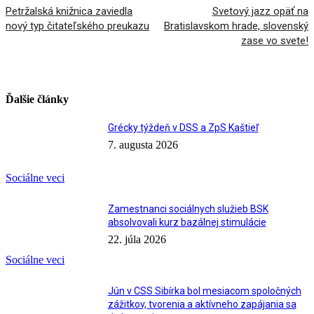
Petržalská knižnica zaviedla
Svetový jazz opäť na
nový typ čitateľského preukazu
Bratislavskom hrade, slovenský
zase vo svete!
Ďalšie články
Grécky týždeň v DSS a ZpS Kaštieľ
7. augusta 2026
Sociálne veci
Zamestnanci sociálnych služieb BSK
absolvovali kurz bazálnej stimulácie
22. júla 2026
Sociálne veci
Jún v CSS Sibírka bol mesiacom spoločných
zážitkov, tvorenia a aktívneho zapájania sa