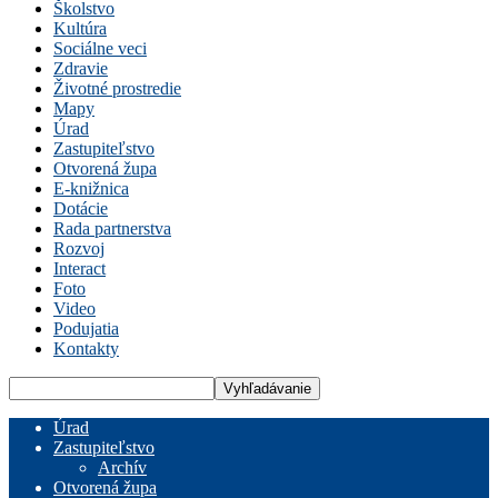
Školstvo
Kultúra
Sociálne veci
Zdravie
Životné prostredie
Mapy
Úrad
Zastupiteľstvo
Otvorená župa
E-knižnica
Dotácie
Rada partnerstva
Rozvoj
Interact
Foto
Video
Podujatia
Kontakty
Úrad
Zastupiteľstvo
Archív
Otvorená župa