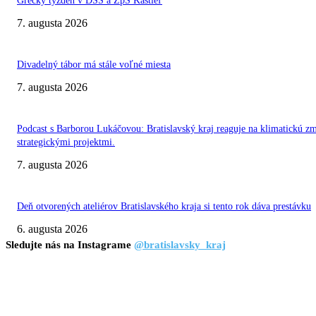
Grécky týždeň v DSS a ZpS Kaštieľ
7. augusta 2026
Divadelný tábor má stále voľné miesta
7. augusta 2026
Podcast s Barborou Lukáčovou: Bratislavský kraj reaguje na klimatickú z
strategickými projektmi.
7. augusta 2026
Deň otvorených ateliérov Bratislavského kraja si tento rok dáva prestávku
6. augusta 2026
Sledujte nás na Instagrame
@bratislavsky_kraj