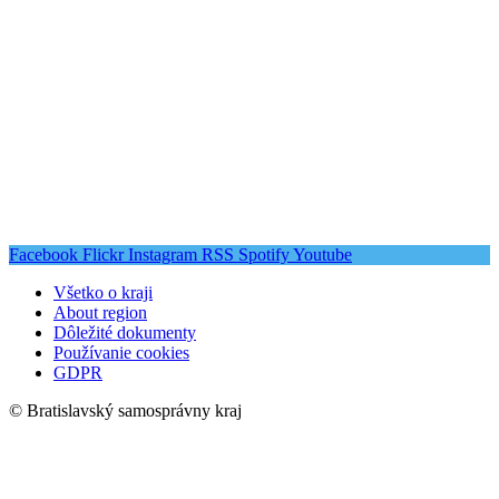
Facebook
Flickr
Instagram
RSS
Spotify
Youtube
Všetko o kraji
About region
Dôležité dokumenty
Používanie cookies
GDPR
© Bratislavský samosprávny kraj