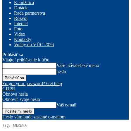
E-knižnica
Dotácie
Rada partnerstva
Rozvoj
Interact
Foto
Video
Kontakty
Voľby do VÚC 2026
Prihlásiť sa
Vitajte! prihlásenie k účtu
Vaše užívateľské meno
heslo
Forgot your password? Get help
GDPR
Obnova hesla
Obnoviť svoje heslo
Váš e-mail
Heslo vám bude zaslané e-mailom
Tagy
MEREMA