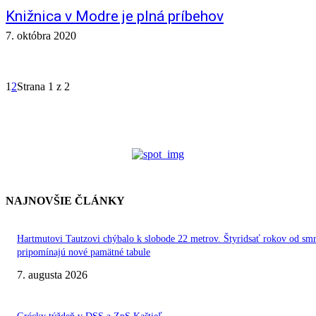
Knižnica v Modre je plná príbehov
7. októbra 2020
1
2
Strana 1 z 2
NAJNOVŠIE ČLÁNKY
Hartmutovi Tautzovi chýbalo k slobode 22 metrov. Štyridsať rokov od smr
pripomínajú nové pamätné tabule
7. augusta 2026