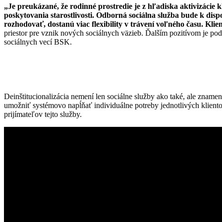
„Je preukázané, že rodinné prostredie je z hľadiska aktivizácie 
poskytovania starostlivosti. Odborná sociálna služba bude k disp
rozhodovať, dostanú viac flexibility v trávení voľného času. Kl
priestor pre vznik nových sociálnych väzieb. Ďalším pozitívom je podp
sociálnych vecí BSK.
Deinštitucionalizácia nemení len sociálne služby ako také, ale znam
umožniť systémovo napĺňať individuálne potreby jednotlivých klientov
prijímateľov tejto služby.