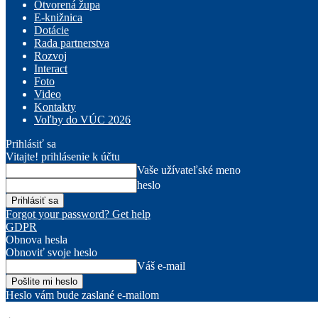
Otvorená župa
E-knižnica
Dotácie
Rada partnerstva
Rozvoj
Interact
Foto
Video
Kontakty
Voľby do VÚC 2026
Prihlásiť sa
Vitajte! prihlásenie k účtu
Vaše užívateľské meno
heslo
Forgot your password? Get help
GDPR
Obnova hesla
Obnoviť svoje heslo
Váš e-mail
Heslo vám bude zaslané e-mailom