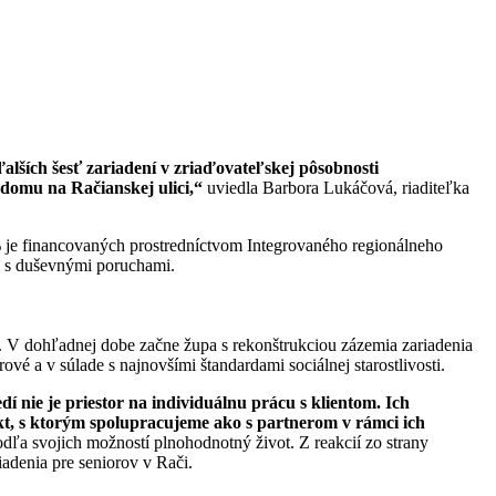
ďalších šesť zariadení v zriaďovateľskej pôsobnosti
jdomu na Račianskej ulici,“
uviedla Barbora Lukáčová, riaditeľka
% je financovaných prostredníctvom Integrovaného regionálneho
v s duševnými poruchami.
V dohľadnej dobe začne župa s rekonštrukciou zázemia zariadenia
é a v súlade s najnovšími štandardami sociálnej starostlivosti.
 nie je priestor na individuálnu prácu s klientom. Ich
ekt, s ktorým spolupracujeme ako s partnerom v rámci ich
dľa svojich možností plnohodnotný život. Z reakcií zo strany
iadenia pre seniorov v Rači.