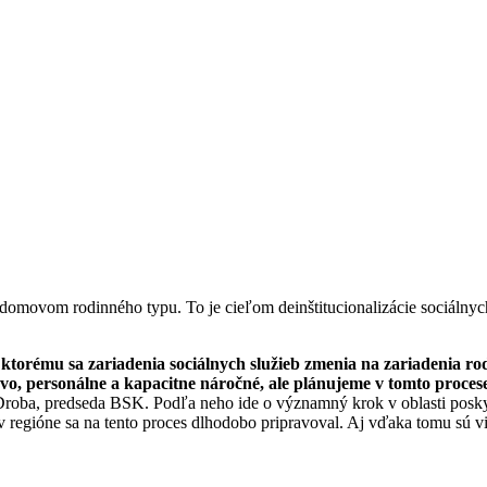
domovom rodinného typu. To je cieľom deinštitucionalizácie sociálnyc
 ktorému sa zariadenia sociálnych služieb zmenia na zariadenia ro
asovo, personálne a kapacitne náročné, ale plánujeme v tomto proce
roba, predseda BSK. Podľa neho ide o významný krok v oblasti poskytov
 regióne sa na tento proces dlhodobo pripravoval. Aj vďaka tomu sú via