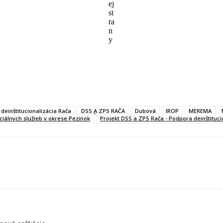
ej
st
ra
n
y
deinštitucionalizácia Rača
DSS A ZPS RAČA
Dubová
IROP
MEREMA
ciálnych služieb v okrese Pezinok
Projekt DSS a ZPS Rača - Podpora deinštitucio