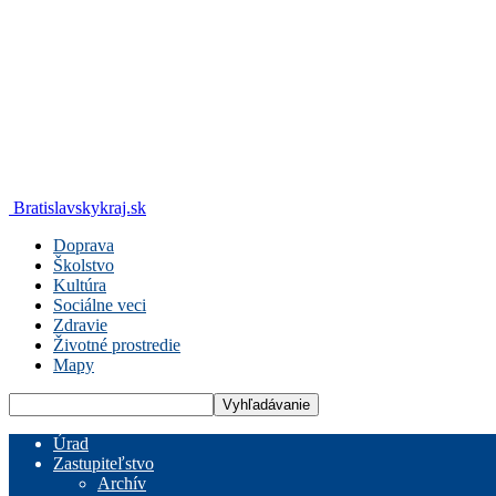
Bratislavskykraj.sk
Doprava
Školstvo
Kultúra
Sociálne veci
Zdravie
Životné prostredie
Mapy
Úrad
Zastupiteľstvo
Archív