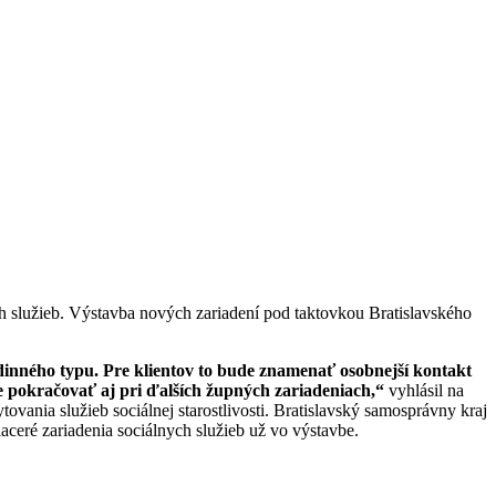
h služieb. Výstavba nových zariadení pod taktovkou Bratislavského
dinného typu. Pre klientov to bude znamenať osobnejší kontakt
se pokračovať aj pri ďalších župných zariadeniach,“
vyhlásil na
ania služieb sociálnej starostlivosti. Bratislavský samosprávny kraj
ceré zariadenia sociálnych služieb už vo výstavbe.