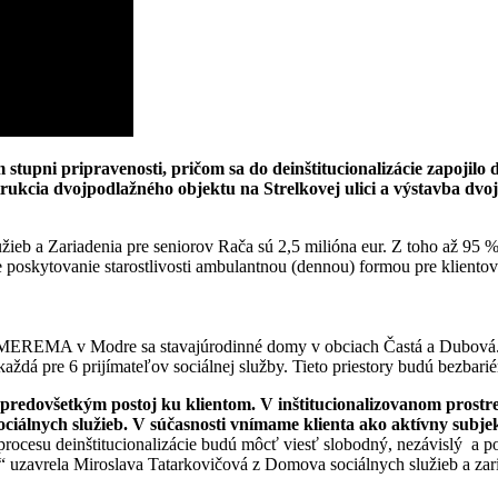
 stupni pripravenosti, pričom sa do deinštitucionalizácie zapojilo 
ukcia dvojpodlažného objektu na Strelkovej ulici a výstavba dvo
žieb a Zariadenia pre seniorov Rača sú 2,5 milióna eur. Z toho až 95 
poskytovanie starostlivosti ambulantnou (dennou) formou pre kliento
 MEREMA v Modre sa stavajúrodinné domy v obciach Častá a Dubová. 
á pre 6 prijímateľov sociálnej služby. Tieto priestory budú bezbariérov
redovšetkým postoj ku klientom. V inštitucionalizovanom prostredí
sociálnych služieb. V súčasnosti vnímame klienta ako aktívny subj
rocesu deinštitucionalizácie budú môcť viesť slobodný, nezávislý a po
e,“ uzavrela Miroslava Tatarkovičová z Domova sociálnych služieb a zar