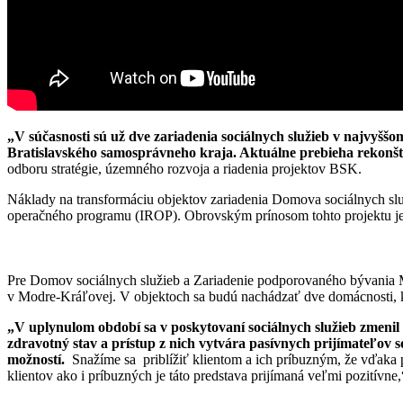
„V súčasnosti sú už dve zariadenia sociálnych služieb v najvyššom
Bratislavského samosprávneho kraja. Aktuálne prebieha rekonštr
odboru stratégie, územného rozvoja a riadenia projektov BSK.
Náklady na transformáciu objektov zariadenia Domova sociálnych slu
operačného programu (IROP). Obrovským prínosom tohto projektu je 
Pre Domov sociálnych služieb a Zariadenie podporovaného bývania
v Modre-Kráľovej. V objektoch sa budú nachádzať dve domácnosti, každ
„V uplynulom období sa v poskytovaní sociálnych služieb zmenil p
zdravotný stav a prístup z nich vytvára pasívnych prijímateľov 
možností.
Snažíme sa priblížiť klientom a ich príbuzným, že vďaka p
klientov ako i príbuzných je táto predstava prijímaná veľmi pozitívn