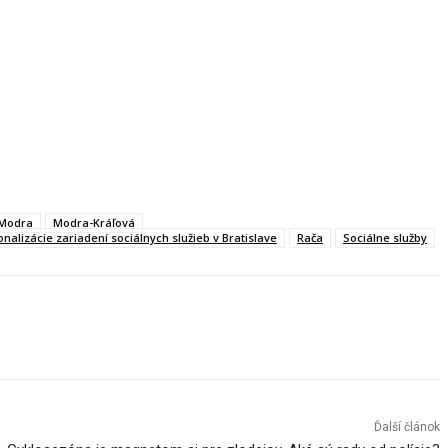
Modra
Modra-Kráľová
nalizácie zariadení sociálnych služieb v Bratislave
Rača
Sociálne služby
Ďalší článok