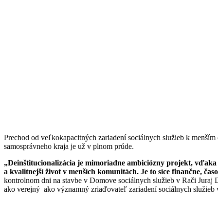
Prechod od veľkokapacitných zariadení sociálnych služieb k menším 
samosprávneho kraja je už v plnom prúde.
„Deinštitucionalizácia je mimoriadne ambiciózny projekt, vďaka
a kvalitnejší život v menších komunitách. Je to síce finančne, č
kontrolnom dni na stavbe v Domove sociálnych služieb v Rači Juraj D
ako verejný ako významný zriaďovateľ zariadení sociálnych služieb v