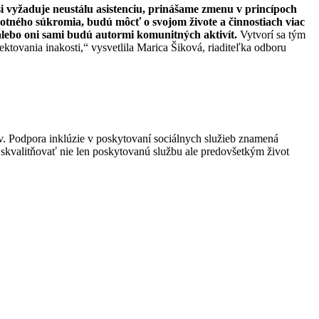
 si vyžaduje neustálu asistenciu, prinášame zmenu v princípoch
ivotného súkromia, budú môcť o svojom živote a činnostiach viac
 alebo oni sami budú autormi komunitných aktivít.
Vytvorí sa tým
ektovania inakosti,“ vysvetlila Marica Šiková, riaditeľka odboru
ov. Podpora inklúzie v poskytovaní sociálnych služieb znamená
 skvalitňovať nie len poskytovanú službu ale predovšetkým život