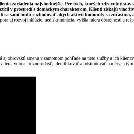
klienta zariadenia najvhodnejšie. Pre tých, ktorých zdravotný stav
ozícii v prostredí s domáckym charakterom. Klienti získajú viac ž
ienti sa sami budú rozhodovať akých aktivít komunity sa zúčastnia,
ora aj rozvoj inklúzie, nediskriminácia, vyššia miera dôstojnosti a rešp
ená aj obrovskú zmenu v samotnom pohľade na tieto služby a ich klient
, teda vnímať rôznorodosť, identifikovať a odstraňovať bariéry, a tým