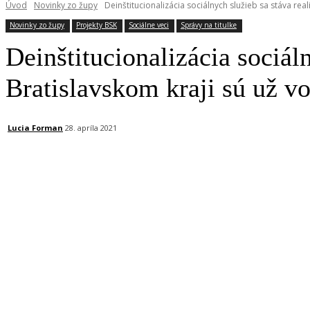
Úvod
Novinky zo župy
Deinštitucionalizácia sociálnych služieb sa stáva real
Novinky zo župy
Projekty BSK
Sociálne veci
Správy na titulke
Deinštitucionalizácia sociál
Bratislavskom kraji sú už v
Lucia Forman
28. apríla 2021
Facebook
X
Linkedin
Tumblr