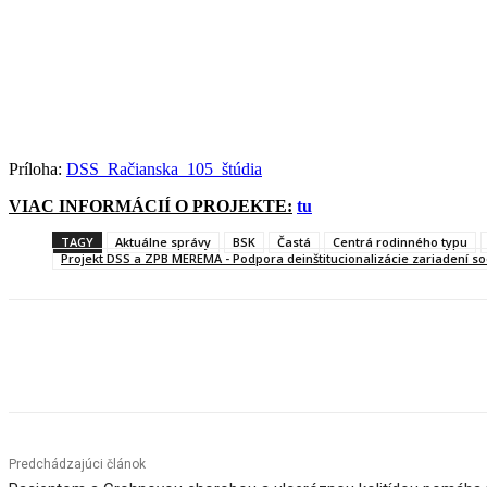
Príloha:
DSS_Račianska_105_štúdia
VIAC INFORMÁCIÍ O PROJEKTE:
tu
TAGY
Aktuálne správy
BSK
Častá
Centrá rodinného typu
Projekt DSS a ZPB MEREMA - Podpora deinštitucionalizácie zariadení so
Facebook
X
Linkedin
Tumblr
Predchádzajúci článok