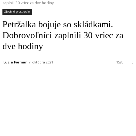
zaplnili 30 vriec za dve hodiny
Životné prostredie
Petržalka bojuje so skládkami.
Dobrovoľníci zaplnili 30 vriec za
dve hodiny
Lucia Forman
7. októbra 2021
1580
0
Facebook
X
Linkedin
Tumblr