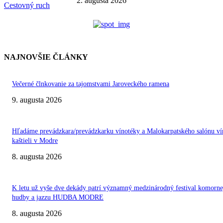
2. augusta 2026
Cestovný ruch
NAJNOVŠIE ČLÁNKY
Večerné člnkovanie za tajomstvami Jaroveckého ramena
9. augusta 2026
Hľadáme prevádzkara/prevádzkarku vínotéky a Malokarpatského salónu ví
kaštieli v Modre
8. augusta 2026
K letu už vyše dve dekády patrí významný medzinárodný festival komorne
hudby a jazzu HUDBA MODRE
8. augusta 2026