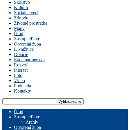
Školstvo
Kultúra
Sociálne veci
Zdravie
Životné prostredie
Mapy
Úrad
Zastupiteľstvo
Otvorená župa
E-knižnica
Dotácie
Rada partnerstva
Rozvoj
Interact
Foto
Video
Podujatia
Kontakty
Úrad
Zastupiteľstvo
Archív
Otvorená župa