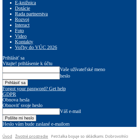
E-knižnica
Dotácie
Rada partnerstva
Rozvoj
Interact
Foto
Video
Kontakty
Voľby do VÚC 2026
Prihlásiť sa
Vitajte! prihlásenie k účtu
Vaše užívateľské meno
heslo
Forgot your password? Get help
GDPR
Obnova hesla
Obnoviť svoje heslo
Váš e-mail
Heslo vám bude zaslané e-mailom
Úvod
Životné prostredie
Petržalka bojuje so skládkami. Dobrovoľníci