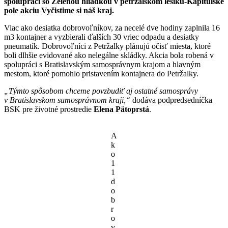
spolupráci so Zelenou hliadkou v petržalskom lesíku-Kapitulské
pole akciu Vyčistime si náš kraj.
Viac ako desiatka dobrovoľníkov, za necelé dve hodiny zaplnila 16
m3 kontajner a vyzbierali ďalších 30 vriec odpadu a desiatky
pneumatík. Dobrovoľníci z Petržalky plánujú očisť miesta, ktoré
boli dlhšie evidované ako nelegálne skládky. Akcia bola robená v
spolupráci s Bratislavským samosprávnym krajom a hlavným
mestom, ktoré pomohlo pristavením kontajnera do Petržalky.
„Týmto spôsobom chceme povzbudiť aj ostatné samosprávy
v Bratislavskom samosprávnom kraji,“
dodáva podpredsedníčka
BSK pre životné prostredie
Elena Pätoprstá
.
A
k
o
1
1
d
o
b
r
o
v