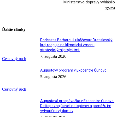
Ministerstvo dopravy vyhlásilo
výzvu
Ďalšie články
Podcast s Barborou Lukáčovou: Bratislavský
kraj reaguje na klimatickú zmenu
strategickými projektmi.
7. augusta 2026
Cestovný ruch
Augustový program v Ekocentre Čunovo
5. augusta 2026
Cestovný ruch
Augustová prespávačka v Ekocentre Čunovo:
Deti spoznajú svet netopierov a pomôžu im
vytvoriť nový domov