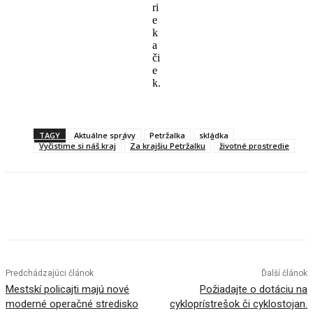
ri
e
k
a
či
e
k.
TAGY
Aktuálne správy
Petržalka
skládka
Vyčistime si náš kraj
Za krajšiu Petržalku
životné prostredie
Facebook
X
Linkedin
Tumblr
Predchádzajúci článok
Ďalší článok
Mestskí policajti majú nové
Požiadajte o dotáciu na
moderné operačné stredisko
cykloprístrešok či cyklostojan.