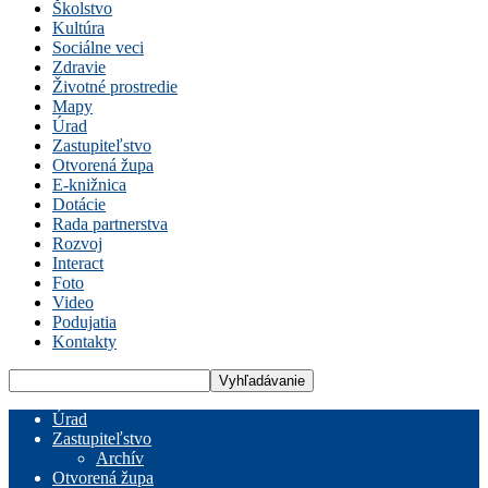
Školstvo
Kultúra
Sociálne veci
Zdravie
Životné prostredie
Mapy
Úrad
Zastupiteľstvo
Otvorená župa
E-knižnica
Dotácie
Rada partnerstva
Rozvoj
Interact
Foto
Video
Podujatia
Kontakty
Úrad
Zastupiteľstvo
Archív
Otvorená župa