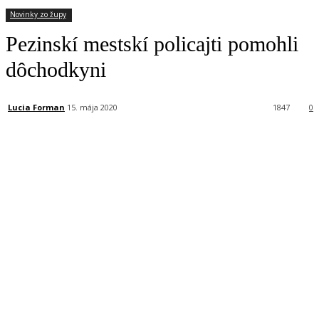
Novinky zo župy
Pezinskí mestskí policajti pomohli
dôchodkyni
Lucia Forman
15. mája 2020
1847
0
Facebook
X
Linkedin
Tumblr