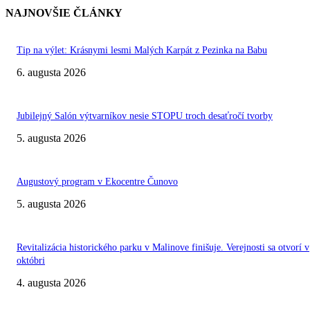
NAJNOVŠIE ČLÁNKY
Tip na výlet: Krásnymi lesmi Malých Karpát z Pezinka na Babu
6. augusta 2026
Jubilejný Salón výtvarníkov nesie STOPU troch desaťročí tvorby
5. augusta 2026
Augustový program v Ekocentre Čunovo
5. augusta 2026
Revitalizácia historického parku v Malinove finišuje. Verejnosti sa otvorí v
októbri
4. augusta 2026