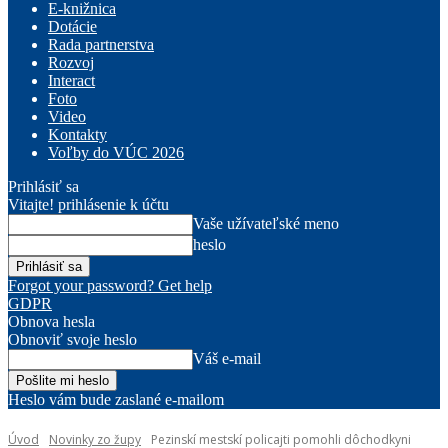
E-knižnica
Dotácie
Rada partnerstva
Rozvoj
Interact
Foto
Video
Kontakty
Voľby do VÚC 2026
Prihlásiť sa
Vitajte! prihlásenie k účtu
Vaše užívateľské meno
heslo
Forgot your password? Get help
GDPR
Obnova hesla
Obnoviť svoje heslo
Váš e-mail
Heslo vám bude zaslané e-mailom
Úvod
Novinky zo župy
Pezinskí mestskí policajti pomohli dôchodkyni