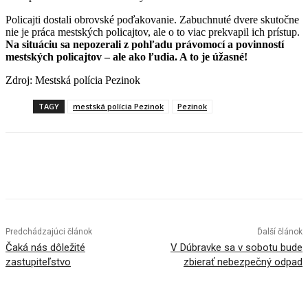
Policajti dostali obrovské poďakovanie. Zabuchnuté dvere skutočne
nie je práca mestských policajtov, ale o to viac prekvapil ich prístup.
Na situáciu sa nepozerali z pohľadu právomocí a povinností
mestských policajtov – ale ako ľudia. A to je úžasné!
Zdroj: Mestská polícia Pezinok
TAGY
mestská polícia Pezinok
Pezinok
Facebook
X
Linkedin
Tumblr
Predchádzajúci článok
Ďalší článok
Čaká nás dôležité
V Dúbravke sa v sobotu bude
zastupiteľstvo
zbierať nebezpečný odpad