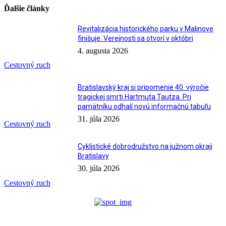
Ďalšie články
Revitalizácia historického parku v Malinove
finišuje. Verejnosti sa otvorí v októbri
4. augusta 2026
Cestovný ruch
Bratislavský kraj si pripomenie 40. výročie
tragickej smrti Hartmuta Tautza. Pri
pamätníku odhalí novú informačnú tabuľu
31. júla 2026
Cestovný ruch
Cyklistické dobrodružstvo na južnom okraji
Bratislavy
30. júla 2026
Cestovný ruch