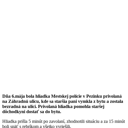
Dňa 6.mája bola hliadka Mestskej polície v Pezinku privolaná
na Záhradnú ulicu, kde sa staršia pani vymkla z bytu a zostala
bezradná na ulici. Privolaná hliadka pomohla staršej
dôchodkyni dostať sa do bytu.
Hliadka prišla 5 minút po zavolaní, zhodnotili situáciu a za 15 minút
boli späť s rebríkom a všetko vyriešili.