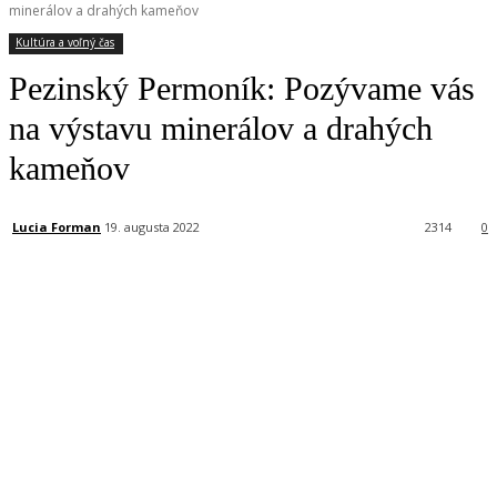
minerálov a drahých kameňov
Kultúra a voľný čas
Pezinský Permoník: Pozývame vás
na výstavu minerálov a drahých
kameňov
Lucia Forman
19. augusta 2022
2314
0
Facebook
X
Linkedin
Tumblr