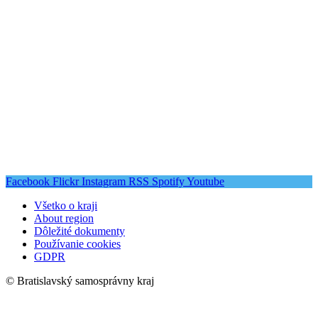
Facebook
Flickr
Instagram
RSS
Spotify
Youtube
Všetko o kraji
About region
Dôležité dokumenty
Používanie cookies
GDPR
© Bratislavský samosprávny kraj