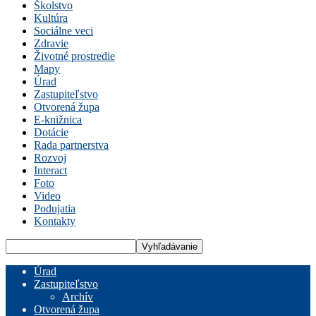
Školstvo
Kultúra
Sociálne veci
Zdravie
Životné prostredie
Mapy
Úrad
Zastupiteľstvo
Otvorená župa
E-knižnica
Dotácie
Rada partnerstva
Rozvoj
Interact
Foto
Video
Podujatia
Kontakty
Úrad
Zastupiteľstvo
Archív
Otvorená župa