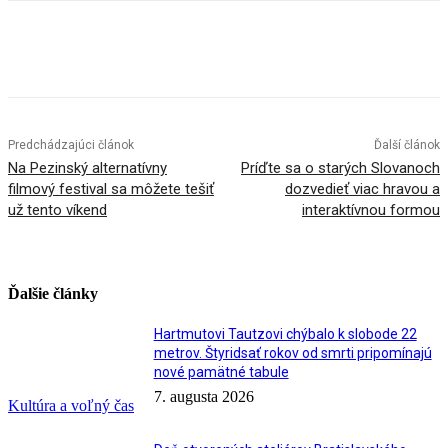
Facebook
X
Linkedin
Tumblr
Predchádzajúci článok
Ďalší článok
Na Pezinský alternatívny
Príďte sa o starých Slovanoch
filmový festival sa môžete tešiť
dozvedieť viac hravou a
už tento víkend
interaktívnou formou
Ďalšie články
Hartmutovi Tautzovi chýbalo k slobode 22
metrov. Štyridsať rokov od smrti pripomínajú
nové pamätné tabule
7. augusta 2026
Kultúra a voľný čas