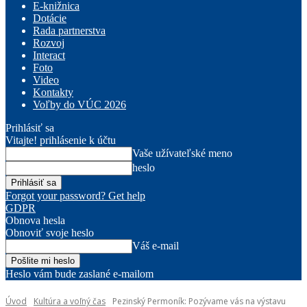
E-knižnica
Dotácie
Rada partnerstva
Rozvoj
Interact
Foto
Video
Kontakty
Voľby do VÚC 2026
Prihlásiť sa
Vitajte! prihlásenie k účtu
Vaše užívateľské meno
heslo
Forgot your password? Get help
GDPR
Obnova hesla
Obnoviť svoje heslo
Váš e-mail
Heslo vám bude zaslané e-mailom
Úvod
Kultúra a voľný čas
Pezinský Permoník: Pozývame vás na výstavu