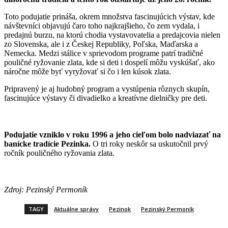
Toto podujatie prináša, okrem množstva fascinujúcich výstav, kde
návštevníci objavujú čaro toho najkrajšieho, čo zem vydala, i
predajnú burzu, na ktorú chodia vystavovatelia a predajcovia nielen
zo Slovenska, ale i z Českej Republiky, Poľska, Maďarska a
Nemecka. Medzi stálice v sprievodom programe patrí tradičné
pouličné ryžovanie zlata, kde si deti i dospelí môžu vyskúšať, ako
náročne môže byť vyryžovať si čo i len kúsok zlata.
Pripravený je aj hudobný program a vystúpenia rôznych skupín,
fascinujúce výstavy či divadielko a kreatívne dielničky pre deti.
Podujatie vzniklo v roku 1996 a jeho cieľom bolo nadviazať na
banícke tradície Pezinka.
O tri roky neskôr sa uskutočnil prvý
ročník pouličného ryžovania zlata.
Zdroj: Pezinský Permoník
TAGY
Aktuálne správy
Pezinok
Pezinský Permoník