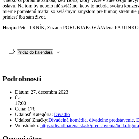
Všetko sa poriadne zamotá, keď Boris, ktorý vezie v aute svoju nevy
oslavu. Na tom by nebolo nič zvláštne, keby to nebola svokra konzer
mierne pomätenú matku so zvláštnym zmyslom pre humor, stretnutie p
priniesť iba sám život.
Hrajú:
Peter TRNÍK, Zuzana PORUBJAKOVÁ/Alena PAJTINK
Pridať do kalendára
Podrobnosti
Dátum:
27. decembra 2023
Čas:
17:00
Cena:
17€
Udalosť Kategória:
Divadlo
Udalosť Značky:
Divadelná komédia
,
divadelné predstavenie
,
D
Webstránka:
https://divadloarena.sk/sk/predstavenia/bella-figur
Organizátor