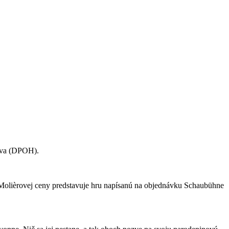
lava (DPOH).
a Molièrovej ceny predstavuje hru napísanú na objednávku Schaubühne