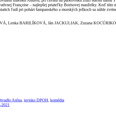
rovnanú milenku Andreu, pri cúvaní na parkovisku zrazí staršiu dámu Y
vatívnej Françoise – najlepšej priateľky Borisovej manželky. Keď túto
iatich ľudí pri pohári šampanského a morských ježkoch sa náhle zvrtn
OVÁ, Lenka BARILÍKOVÁ, Ján JACKULIAK, Zuzana KOCÚRIK
ivadlo Aréna
,
javisko DPOH
,
komédia
a-2021