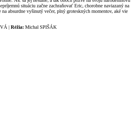
vonne. Nič sa jej nestane, a tak oboch pozve na svoju narodeninovú
 nepríjemnú situáciu začne zachraňovať Eric, chorobne naviazaný na
e na absurdne vyšinutý večer, plný groteskných momentov, aké vie
OVÁ |
Réžia:
Michal SPIŠÁK