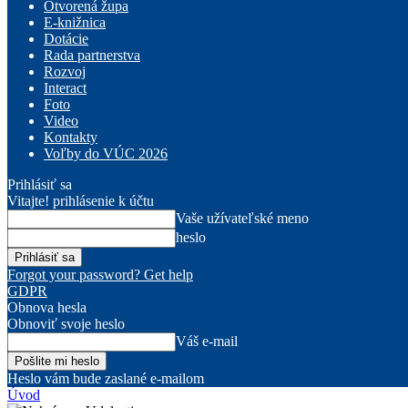
Otvorená župa
E-knižnica
Dotácie
Rada partnerstva
Rozvoj
Interact
Foto
Video
Kontakty
Voľby do VÚC 2026
Prihlásiť sa
Vitajte! prihlásenie k účtu
Vaše užívateľské meno
heslo
Forgot your password? Get help
GDPR
Obnova hesla
Obnoviť svoje heslo
Váš e-mail
Heslo vám bude zaslané e-mailom
Úvod