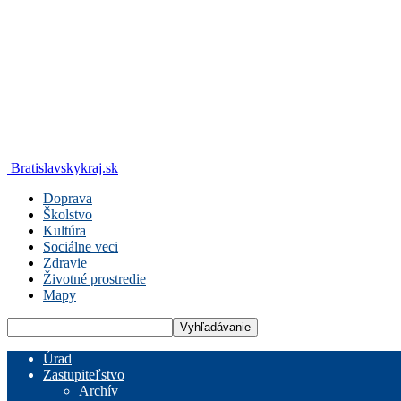
Bratislavskykraj.sk
Doprava
Školstvo
Kultúra
Sociálne veci
Zdravie
Životné prostredie
Mapy
Úrad
Zastupiteľstvo
Archív