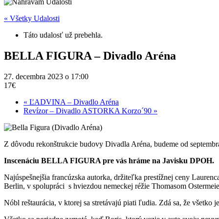
« Všetky Udalosti
Táto udalosť už prebehla.
BELLA FIGURA – Divadlo Aréna
27. decembra 2023 o 17:00
17€
«
ĽADVINA – Divadlo Aréna
Revízor – Divadlo ASTORKA Korzo´90
»
Z dôvodu rekonštrukcie budovy Divadla Aréna, budeme od septembr
Inscenáciu BELLA FIGURA pre vás hráme na Javisku DPOH.
Najúspešnejšia francúzska autorka, držiteľka prestížnej ceny Laure
Berlin, v spolupráci s hviezdou nemeckej réžie Thomasom Ostermei
Nóbl reštaurácia, v ktorej sa stretávajú piati ľudia. Zdá sa, že všetko