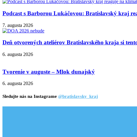
Podcast s Barborou Lukáčovou: Bratislavský kraj rea
7. augusta 2026
Deň otvorených ateliérov Bratislavského kraja si ten
6. augusta 2026
Tvorenie v auguste – Mlok dunajský
6. augusta 2026
Sledujte nás na Instagrame
@bratislavsky_kraj