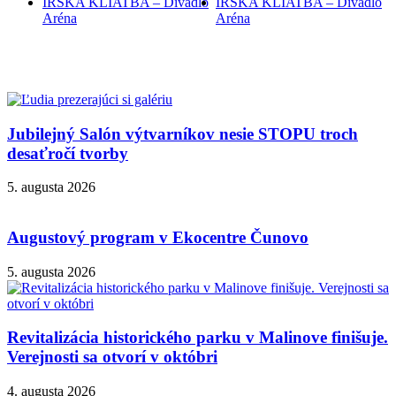
ÍRSKA KLIATBA – Divadlo
ÍRSKA KLIATBA – Divadlo
Aréna
Aréna
Jubilejný Salón výtvarníkov nesie STOPU troch
desaťročí tvorby
5. augusta 2026
Augustový program v Ekocentre Čunovo
5. augusta 2026
Revitalizácia historického parku v Malinove finišuje.
Verejnosti sa otvorí v októbri
4. augusta 2026