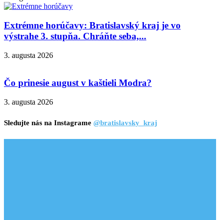
Extrémne horúčavy: Bratislavský kraj je vo
výstrahe 3. stupňa. Chráňte seba,...
3. augusta 2026
Čo prinesie august v kaštieli Modra?
3. augusta 2026
Sledujte nás na Instagrame
@bratislavsky_kraj