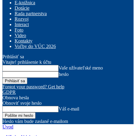
E-knižnica
Dotácie
Rada partnerstva
Rozvoj
Interact
Foto
Video
Kontakty
Voľby do VÚC 2026
Prihlásiť sa
Vitajte! prihlásenie k účtu
Vaše užívateľské meno
heslo
Forgot your password? Get help
GDPR
Obnova hesla
Obnoviť svoje heslo
Váš e-mail
Heslo vám bude zaslané e-mailom
Úvod