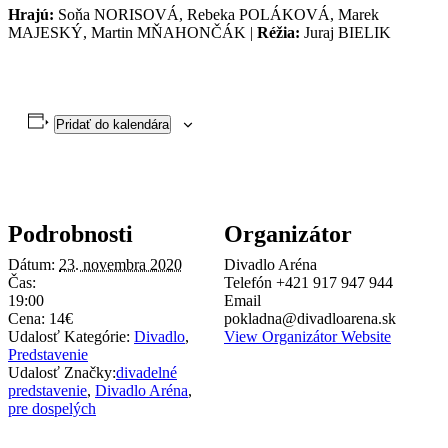
Hrajú:
Soňa NORISOVÁ, Rebeka POLÁKOVÁ, Marek
MAJESKÝ, Martin MŇAHONČÁK |
Réžia:
Juraj BIELIK
Pridať do kalendára
Podrobnosti
Organizátor
Dátum:
23. novembra 2020
Divadlo Aréna
Čas:
Telefón
+421 917 947 944
19:00
Email
Cena:
14€
pokladna@divadloarena.sk
Udalosť Kategórie:
Divadlo
,
View Organizátor Website
Predstavenie
Udalosť Značky:
divadelné
predstavenie
,
Divadlo Aréna
,
pre dospelých