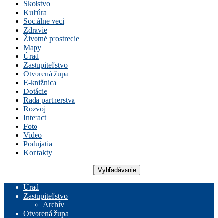
Školstvo
Kultúra
Sociálne veci
Zdravie
Životné prostredie
Mapy
Úrad
Zastupiteľstvo
Otvorená župa
E-knižnica
Dotácie
Rada partnerstva
Rozvoj
Interact
Foto
Video
Podujatia
Kontakty
Úrad
Zastupiteľstvo
Archív
Otvorená župa