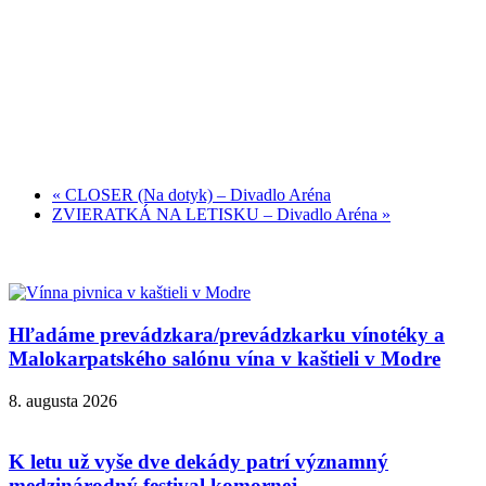
«
CLOSER (Na dotyk) – Divadlo Aréna
ZVIERATKÁ NA LETISKU – Divadlo Aréna
»
Hľadáme prevádzkara/prevádzkarku vínotéky a
Malokarpatského salónu vína v kaštieli v Modre
8. augusta 2026
K letu už vyše dve dekády patrí významný
medzinárodný festival komornej...