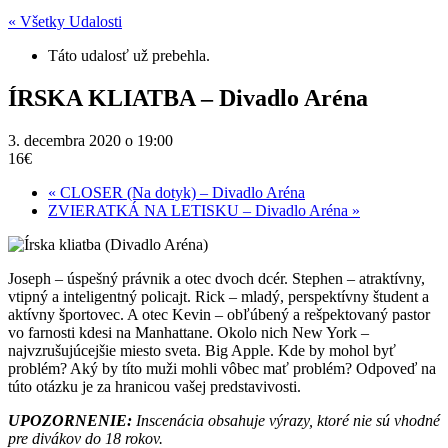
« Všetky Udalosti
Táto udalosť už prebehla.
ÍRSKA KLIATBA – Divadlo Aréna
3. decembra 2020 o 19:00
16€
«
CLOSER (Na dotyk) – Divadlo Aréna
ZVIERATKÁ NA LETISKU – Divadlo Aréna
»
Joseph – úspešný právnik a otec dvoch dcér. Stephen – atraktívny,
vtipný a inteligentný policajt. Rick – mladý, perspektívny študent a
aktívny športovec. A otec Kevin – obľúbený a rešpektovaný pastor
vo farnosti kdesi na Manhattane. Okolo nich New York –
najvzrušujúcejšie miesto sveta. Big Apple. Kde by mohol byť
problém? Aký by títo muži mohli vôbec mať problém? Odpoveď na
túto otázku je za hranicou vašej predstavivosti.
UPOZORNENIE:
Inscenácia obsahuje výrazy, ktoré nie sú vhodné
pre divákov do 18 rokov.