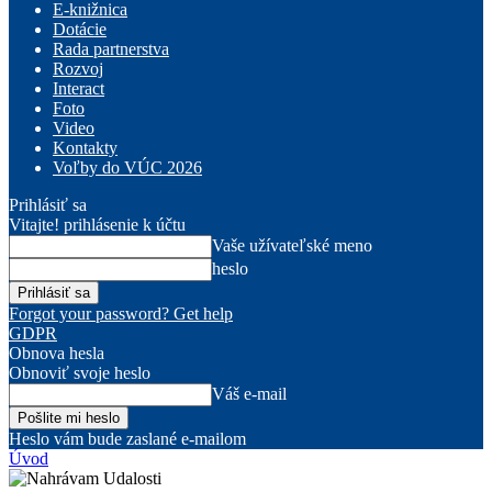
E-knižnica
Dotácie
Rada partnerstva
Rozvoj
Interact
Foto
Video
Kontakty
Voľby do VÚC 2026
Prihlásiť sa
Vitajte! prihlásenie k účtu
Vaše užívateľské meno
heslo
Forgot your password? Get help
GDPR
Obnova hesla
Obnoviť svoje heslo
Váš e-mail
Heslo vám bude zaslané e-mailom
Úvod