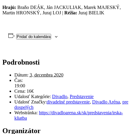
Hrajú:
Braňo DEÁK, Ján JACKULIAK, Marek MAJESKÝ,
Martin HRONSKÝ, Juraj LOJ |
Réžia:
Juraj BIELIK
Pridať do kalendára
Podrobnosti
Dátum:
3. decembra 2020
Čas:
19:00
Cena:
16€
Udalosť Kategórie:
Divadlo
,
Predstavenie
Udalosť Značky:
divadelné predstavenie
,
Divadlo Aréna
,
pre
dospelých
Webstránka:
https://divadloarena.sk/sk/predstavenia/irska-
kliatba
Organizátor