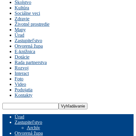
Školstvo
Kultúra
Sociálne veci
Zdravie
Životné prostredie
Mapy
Úrad
Zastupiteľstvo
Otvorená župa
E-knižnica
Dotácie
Rada partnerstva
Rozvoj
Interact
Foto
Video
Podujatia
Kontakty
Úrad
Zastupiteľstvo
Archív
Otvorená župa