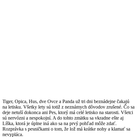
Tiger, Opica, Hus, dve Ovce a Panda už tri dni beznádejne čakajú
na letisku. Všetky lety sú totiž z neznámych dôvodov zrušené. Čo sa
deje netuší dokonca ani Pes, ktorý má celé letisko na starosti. Všetci
sú nervózni a nespokojní. A do tohto zmätku sa vkradne ešte aj
Líška, ktorá je úplne iná ako sa na prvý pohľad môže zdať.
Rozprávka s pesničkami o tom, že lož má krátke nohy a klamať sa
nevypláca.