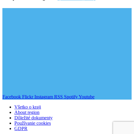
Facebook
Flickr
Instagram
RSS
Spotify
Youtube
Všetko o kraji
About region
Dôležité dokumenty
Používanie cookies
GDPR