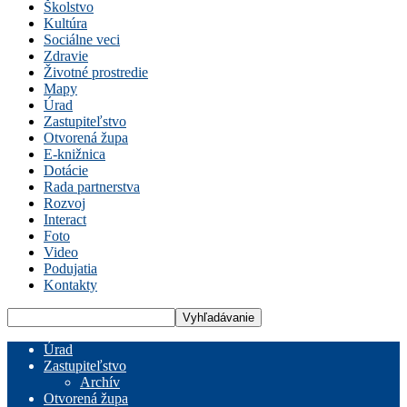
Školstvo
Kultúra
Sociálne veci
Zdravie
Životné prostredie
Mapy
Úrad
Zastupiteľstvo
Otvorená župa
E-knižnica
Dotácie
Rada partnerstva
Rozvoj
Interact
Foto
Video
Podujatia
Kontakty
Úrad
Zastupiteľstvo
Archív
Otvorená župa