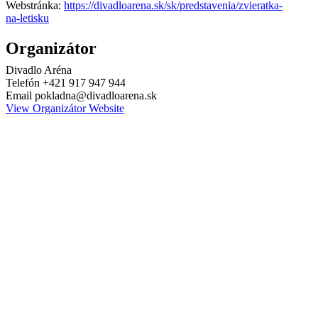
Webstránka:
https://divadloarena.sk/sk/predstavenia/zvieratka-
na-letisku
Organizátor
Divadlo Aréna
Telefón
+421 917 947 944
Email
pokladna@divadloarena.sk
View Organizátor Website