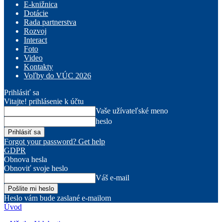
E-knižnica
Dotácie
Rada partnerstva
Rozvoj
Interact
Foto
Video
Kontakty
Voľby do VÚC 2026
Prihlásiť sa
Vitajte! prihlásenie k účtu
Vaše užívateľské meno
heslo
Forgot your password? Get help
GDPR
Obnova hesla
Obnoviť svoje heslo
Váš e-mail
Heslo vám bude zaslané e-mailom
Úvod