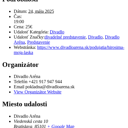
Dátum:
24. mája 2025
Čas:
19:00
Cena:
25€
Udalosť Kategória:
Divadlo
Udalosť Značky:
divadelné predstavenie
,
Divadlo
,
Divadlo
Aréna
,
Predstavenie
Webstránka:
https://www.divadloarena.sk/podujatia/hirosima-
moja-laska
Organizátor
Divadlo Aréna
Telefón
+421 917 947 944
Email
pokladna@divadloarena.sk
View Organizátor Website
Miesto udalosti
Divadlo Aréna
Viedenská cesta 10
Bratislava
,
85101
+ Google Map