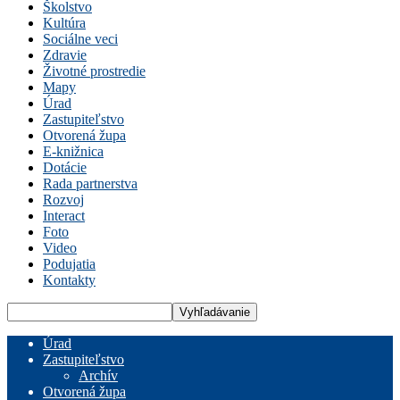
Školstvo
Kultúra
Sociálne veci
Zdravie
Životné prostredie
Mapy
Úrad
Zastupiteľstvo
Otvorená župa
E-knižnica
Dotácie
Rada partnerstva
Rozvoj
Interact
Foto
Video
Podujatia
Kontakty
Úrad
Zastupiteľstvo
Archív
Otvorená župa