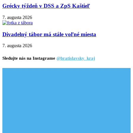
Grécky týždeň v DSS a ZpS Kaštieľ
7. augusta 2026
Divadelný tábor má stále voľné miesta
7. augusta 2026
Sledujte nás na Instagrame
@bratislavsky_kraj