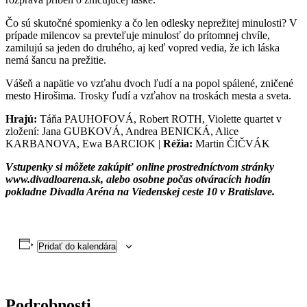
Čo sú skutočné spomienky a čo len odlesky neprežitej minulosti? V
prípade milencov sa prevteľuje minulosť do prítomnej chvíle,
zamilujú sa jeden do druhého, aj keď vopred vedia, že ich láska
nemá šancu na prežitie.
Vášeň a napätie vo vzťahu dvoch ľudí a na popol spálené, zničené
mesto Hirošima. Trosky ľudí a vzťahov na troskách mesta a sveta.
Hrajú:
Táňa PAUHOFOVÁ, Robert ROTH, Violette quartet
v
zložení:
Jana GUBKOVÁ, Andrea BENICKÁ, Alice
KARBANOVA, Ewa BARCIOK
|
Réžia:
Martin ČIČVÁK
Vstupenky si môžete zakúpiť online prostredníctvom stránky
www.divadloarena.sk, alebo osobne počas otváracích hodín
pokladne Divadla Aréna na Viedenskej ceste 10 v Bratislave.
Pridať do kalendára
Podrobnosti