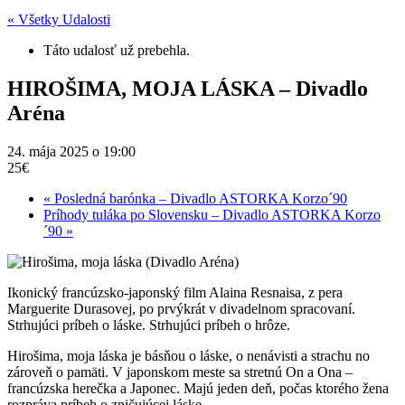
« Všetky Udalosti
Táto udalosť už prebehla.
HIROŠIMA, MOJA LÁSKA – Divadlo
Aréna
24. mája 2025 o 19:00
25€
«
Posledná barónka – Divadlo ASTORKA Korzo´90
Príhody tuláka po Slovensku – Divadlo ASTORKA Korzo
´90
»
Ikonický francúzsko-japonský film Alaina Resnaisa, z pera
Marguerite Durasovej, po prvýkrát v divadelnom spracovaní.
Strhujúci príbeh o láske. Strhujúci príbeh o hrôze.
Hirošima, moja láska je básňou o láske, o nenávisti a strachu no
zároveň o pamäti. V japonskom meste sa stretnú On a Ona –
francúzska herečka a Japonec. Majú jeden deň, počas ktorého žena
rozpráva príbeh o zničujúcej láske.