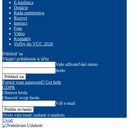
E-knižnica
Dotácie
Rada partnerstva
Rozvoj
Interact
Foto
Video
Kontakty
Voľby do VÚC 2026
Prihlásiť sa
Vitajte! prihlásenie k účtu
Vaše užívateľské meno
heslo
Forgot your password? Get help
GDPR
Obnova hesla
Obnoviť svoje heslo
Váš e-mail
Heslo vám bude zaslané e-mailom
Úvod