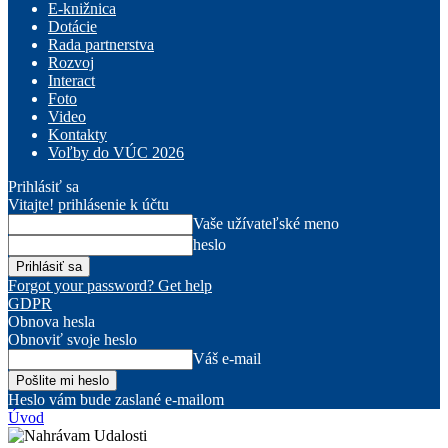
E-knižnica
Dotácie
Rada partnerstva
Rozvoj
Interact
Foto
Video
Kontakty
Voľby do VÚC 2026
Prihlásiť sa
Vitajte! prihlásenie k účtu
Vaše užívateľské meno
heslo
Forgot your password? Get help
GDPR
Obnova hesla
Obnoviť svoje heslo
Váš e-mail
Heslo vám bude zaslané e-mailom
Úvod