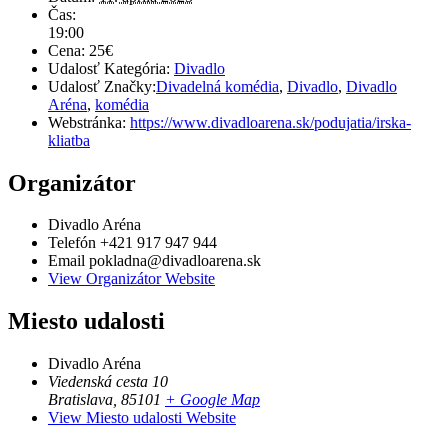
Čas:
19:00
Cena:
25€
Udalosť Kategória:
Divadlo
Udalosť Značky:
Divadelná komédia
,
Divadlo
,
Divadlo
Aréna
,
komédia
Webstránka:
https://www.divadloarena.sk/podujatia/irska-
kliatba
Organizátor
Divadlo Aréna
Telefón
+421 917 947 944
Email
pokladna@divadloarena.sk
View Organizátor Website
Miesto udalosti
Divadlo Aréna
Viedenská cesta 10
Bratislava
,
85101
+ Google Map
View Miesto udalosti Website