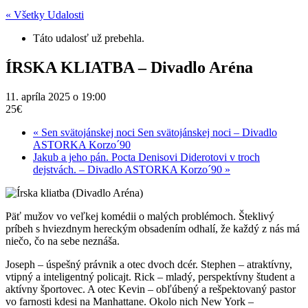
« Všetky Udalosti
Táto udalosť už prebehla.
ÍRSKA KLIATBA – Divadlo Aréna
11. apríla 2025 o 19:00
25€
«
Sen svätojánskej noci Sen svätojánskej noci – Divadlo
ASTORKA Korzo´90
Jakub a jeho pán. Pocta Denisovi Diderotovi v troch
dejstvách. – Divadlo ASTORKA Korzo´90
»
Päť mužov vo veľkej komédii o malých problémoch. Šteklivý
príbeh s hviezdnym hereckým obsadením odhalí, že každý z nás má
niečo, čo na sebe neznáša.
Joseph – úspešný právnik a otec dvoch dcér. Stephen – atraktívny,
vtipný a inteligentný policajt. Rick – mladý, perspektívny študent a
aktívny športovec. A otec Kevin – obľúbený a rešpektovaný pastor
vo farnosti kdesi na Manhattane. Okolo nich New York –