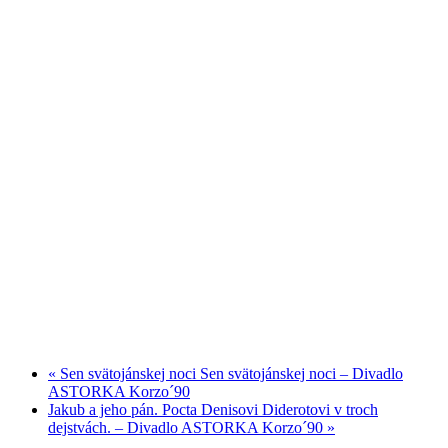
«
Sen svätojánskej noci Sen svätojánskej noci – Divadlo
ASTORKA Korzo´90
Jakub a jeho pán. Pocta Denisovi Diderotovi v troch
dejstvách. – Divadlo ASTORKA Korzo´90
»