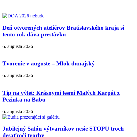
Deň otvorených ateliérov Bratislavského kraja si
tento rok dáva prestávku
6. augusta 2026
Tvorenie v auguste – Mlok dunajský
6. augusta 2026
Tip na výlet: Krásnymi lesmi Malých Karpát z
Pezinka na Babu
6. augusta 2026
Jubilejný Salón výtvarníkov nesie STOPU troch
desaťročí tvorby