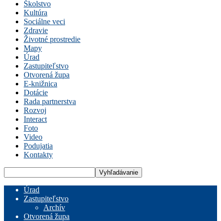
Školstvo
Kultúra
Sociálne veci
Zdravie
Životné prostredie
Mapy
Úrad
Zastupiteľstvo
Otvorená župa
E-knižnica
Dotácie
Rada partnerstva
Rozvoj
Interact
Foto
Video
Podujatia
Kontakty
Úrad
Zastupiteľstvo
Archív
Otvorená župa