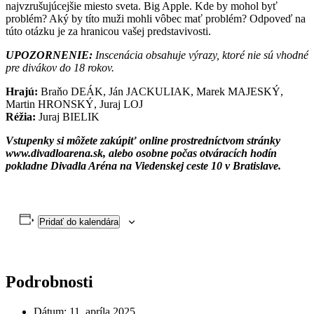
najvzrušujúcejšie miesto sveta. Big Apple. Kde by mohol byť
problém? Aký by títo muži mohli vôbec mať problém? Odpoveď na
túto otázku je za hranicou vašej predstavivosti.
UPOZORNENIE:
Inscenácia obsahuje výrazy, ktoré nie sú vhodné
pre divákov do 18 rokov.
Hrajú:
Braňo DEÁK, Ján JACKULIAK, Marek MAJESKÝ,
Martin HRONSKÝ, Juraj LOJ
Réžia:
Juraj BIELIK
Vstupenky si môžete zakúpiť online prostredníctvom stránky
www.divadloarena.sk, alebo osobne počas otváracích hodín
pokladne Divadla Aréna na Viedenskej ceste 10 v Bratislave.
Pridať do kalendára
Podrobnosti
Dátum:
11. apríla 2025