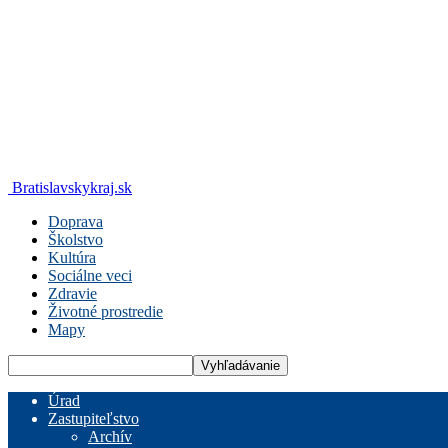
Bratislavskykraj.sk
Doprava
Školstvo
Kultúra
Sociálne veci
Zdravie
Životné prostredie
Mapy
Úrad
Zastupiteľstvo
Archív