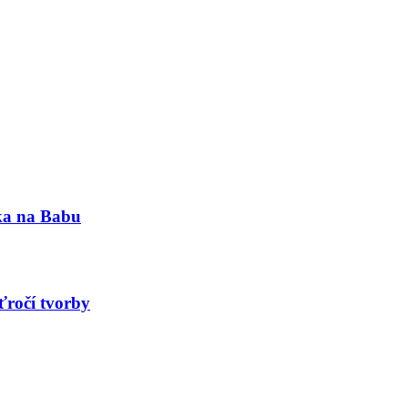
nka na Babu
ťročí tvorby