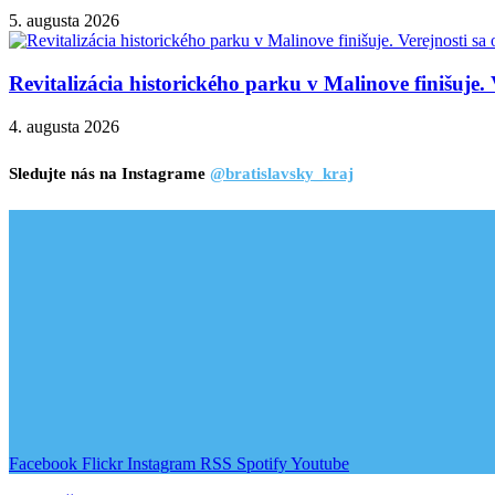
5. augusta 2026
Revitalizácia historického parku v Malinove finišuje. 
4. augusta 2026
Sledujte nás na Instagrame
@bratislavsky_kraj
Facebook
Flickr
Instagram
RSS
Spotify
Youtube