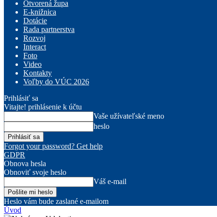
Otvorená župa
E-knižnica
Dotácie
Rada partnerstva
Rozvoj
Interact
Foto
Video
Kontakty
Voľby do VÚC 2026
Prihlásiť sa
Vitajte! prihlásenie k účtu
Vaše užívateľské meno
heslo
Forgot your password? Get help
GDPR
Obnova hesla
Obnoviť svoje heslo
Váš e-mail
Heslo vám bude zaslané e-mailom
Úvod