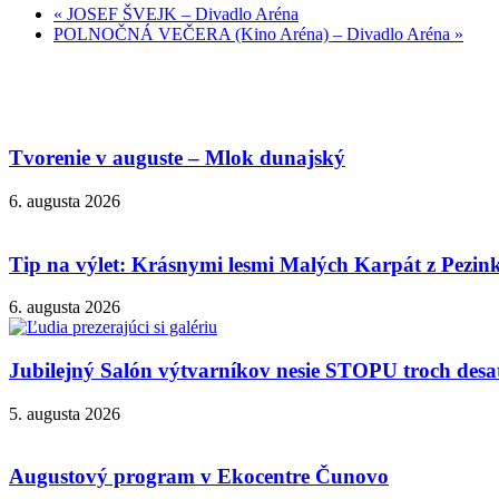
«
JOSEF ŠVEJK – Divadlo Aréna
POLNOČNÁ VEČERA (Kino Aréna) – Divadlo Aréna
»
Tvorenie v auguste – Mlok dunajský
6. augusta 2026
Tip na výlet: Krásnymi lesmi Malých Karpát z Pezi
6. augusta 2026
Jubilejný Salón výtvarníkov nesie STOPU troch desa
5. augusta 2026
Augustový program v Ekocentre Čunovo