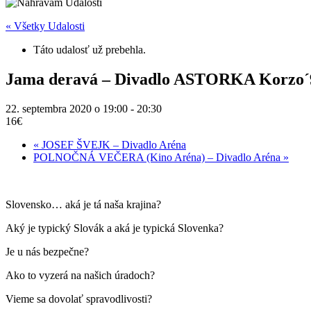
« Všetky Udalosti
Táto udalosť už prebehla.
Jama deravá – Divadlo ASTORKA Korzo´
22. septembra 2020 o 19:00
-
20:30
16€
«
JOSEF ŠVEJK – Divadlo Aréna
POLNOČNÁ VEČERA (Kino Aréna) – Divadlo Aréna
»
Slovensko… aká je tá naša krajina?
Aký je typický Slovák a aká je typická Slovenka?
Je u nás bezpečne?
Ako to vyzerá na našich úradoch?
Vieme sa dovolať spravodlivosti?