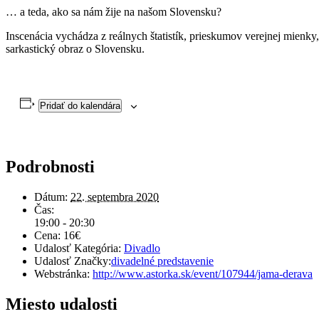
… a teda, ako sa nám žije na našom Slovensku?
Inscenácia vychádza z reálnych štatistík, prieskumov verejnej mienky
sarkastický obraz o Slovensku.
Pridať do kalendára
Podrobnosti
Dátum:
22. septembra 2020
Čas:
19:00 - 20:30
Cena:
16€
Udalosť Kategória:
Divadlo
Udalosť Značky:
divadelné predstavenie
Webstránka:
http://www.astorka.sk/event/107944/jama-derava
Miesto udalosti