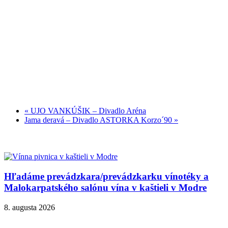
«
UJO VANKÚŠIK – Divadlo Aréna
Jama deravá – Divadlo ASTORKA Korzo´90
»
Hľadáme prevádzkara/prevádzkarku vínotéky a
Malokarpatského salónu vína v kaštieli v Modre
8. augusta 2026