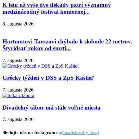
K letu už vyše dve dekády patrí významný
medzinárodný festival komornej...
8. augusta 2026
Hartmutovi Tautzovi chýbalo k slobode 22 metrov.
Štyridsať rokov od smrti...
7. augusta 2026
Grécky týždeň v DSS a ZpS Kaštieľ
7. augusta 2026
Divadelný tábor má stále voľné miesta
7. augusta 2026
Sledujte nás na Instagrame
@bratislavsky_kraj