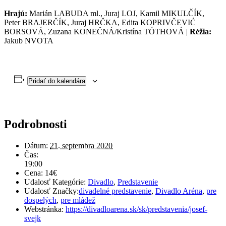
Hrajú:
Marián LABUDA ml., Juraj LOJ, Kamil MIKULČÍK,
Peter BRAJERČÍK, Juraj HRČKA, Edita KOPRIVČEVIĆ
BORSOVÁ, Zuzana KONEČNÁ/Kristína TÓTHOVÁ |
Réžia:
Jakub NVOTA
Pridať do kalendára
Podrobnosti
Dátum:
21. septembra 2020
Čas:
19:00
Cena:
14€
Udalosť Kategórie:
Divadlo
,
Predstavenie
Udalosť Značky:
divadelné predstavenie
,
Divadlo Aréna
,
pre
dospelých
,
pre mládež
Webstránka:
https://divadloarena.sk/sk/predstavenia/josef-
svejk