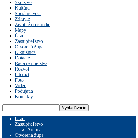
Školstvo
Kultúra
Sociálne veci
Zdravie
Životné prostredie
Mapy
Úrad
Zastupiteľstvo
Otvorená župa
E-knižnica
Dotácie
Rada partnerstva
Rozvoj
Interact
Foto
Video
Podujatia
Kontakty
Úrad
Zastupiteľstvo
Archív
Otvorená župa