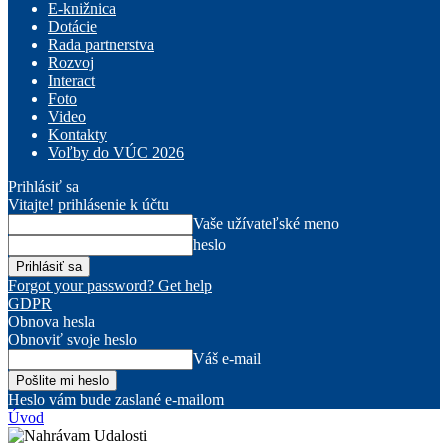
E-knižnica
Dotácie
Rada partnerstva
Rozvoj
Interact
Foto
Video
Kontakty
Voľby do VÚC 2026
Prihlásiť sa
Vitajte! prihlásenie k účtu
Vaše užívateľské meno
heslo
Forgot your password? Get help
GDPR
Obnova hesla
Obnoviť svoje heslo
Váš e-mail
Heslo vám bude zaslané e-mailom
Úvod