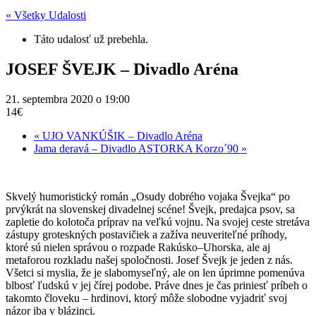
« Všetky Udalosti
Táto udalosť už prebehla.
JOSEF ŠVEJK – Divadlo Aréna
21. septembra 2020 o 19:00
14€
«
UJO VANKÚŠIK – Divadlo Aréna
Jama deravá – Divadlo ASTORKA Korzo´90
»
Skvelý humoristický román „Osudy dobrého vojaka Švejka“ po
prvýkrát na slovenskej divadelnej scéne! Švejk, predajca psov, sa
zapletie do kolotoča príprav na veľkú vojnu. Na svojej ceste stretáva
zástupy groteskných postavičiek a zažíva neuveriteľné príhody,
ktoré sú nielen správou o rozpade Rakúsko–Uhorska, ale aj
metaforou rozkladu našej spoločnosti. Josef Švejk je jeden z nás.
Všetci si myslia, že je slabomyseľný, ale on len úprimne pomenúva
blbosť ľudskú v jej čírej podobe. Práve dnes je čas priniesť príbeh o
takomto človeku – hrdinovi, ktorý môže slobodne vyjadriť svoj
názor iba v blázinci.