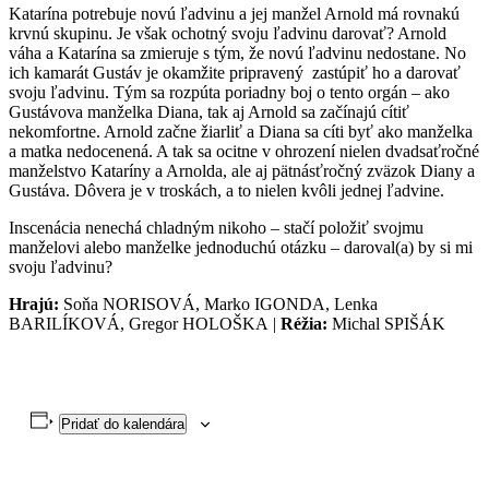
Katarína potrebuje novú ľadvinu a jej manžel Arnold má rovnakú
krvnú skupinu. Je však ochotný svoju ľadvinu darovať? Arnold
váha a Katarína sa zmieruje s tým, že novú ľadvinu nedostane. No
ich kamarát Gustáv je okamžite pripravený zastúpiť ho a darovať
svoju ľadvinu. Tým sa rozpúta poriadny boj o tento orgán – ako
Gustávova manželka Diana, tak aj Arnold sa začínajú cítiť
nekomfortne. Arnold začne žiarliť a Diana sa cíti byť ako manželka
a matka nedocenená. A tak sa ocitne v ohrození nielen dvadsaťročné
manželstvo Kataríny a Arnolda, ale aj pätnásťročný zväzok Diany a
Gustáva. Dôvera je v troskách, a to nielen kvôli jednej ľadvine.
Inscenácia nenechá chladným nikoho – stačí položiť svojmu
manželovi alebo manželke jednoduchú otázku – daroval(a) by si mi
svoju ľadvinu?
Hrajú:
Soňa NORISOVÁ, Marko IGONDA, Lenka
BARILÍKOVÁ, Gregor HOLOŠKA |
Réžia:
Michal SPIŠÁK
Pridať do kalendára