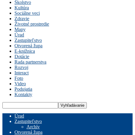
Školstvo
Kultúra
Sociálne veci
Zdravie
Životné prostredie
Mapy
Úrad
Zastupiteľstvo
Otvorená župa
E-knižnica
Dotácie
Rada partnerstva
Rozvoj
Interact
Foto
Video
Podujatia
Kontakty
Úrad
Zastupiteľstvo
Archív
Otvorená župa