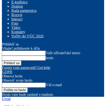
E-knižnica
Dotácie
Rada partnerstva
Rozvoj
Interact
Foto
Video
Kontakty
Voľby do VÚC 2026
Prihlásiť sa
Vitajte! prihlásenie k účtu
Vaše užívateľské meno
heslo
Forgot your password? Get help
GDPR
Obnova hesla
Obnoviť svoje heslo
Váš e-mail
Heslo vám bude zaslané e-mailom
Úvod