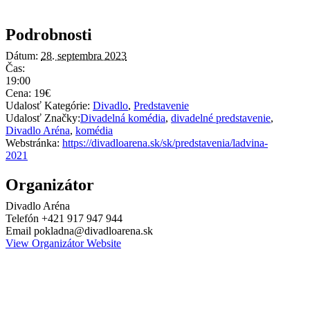
Podrobnosti
Dátum:
28. septembra 2023
Čas:
19:00
Cena:
19€
Udalosť Kategórie:
Divadlo
,
Predstavenie
Udalosť Značky:
Divadelná komédia
,
divadelné predstavenie
,
Divadlo Aréna
,
komédia
Webstránka:
https://divadloarena.sk/sk/predstavenia/ladvina-
2021
Organizátor
Divadlo Aréna
Telefón
+421 917 947 944
Email
pokladna@divadloarena.sk
View Organizátor Website