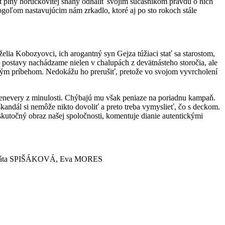
vot plný horúčkovitej snahy odhaliť svojím súčasníkom pravdu o nich
ogoľom nastavujúcim nám zrkadlo, ktoré aj po sto rokoch stále
želia Kobozyovci, ich arogantný syn Gejza túžiaci stať sa starostom,
postavy nachádzame nielen v chalupách z devätnásteho storočia, ale
nakým príbehom. Nedokážu ho prerušiť, pretože vo svojom vyvrcholení
sprenevery z minulosti. Chýbajú mu však peniaze na poriadnu kampaň.
kandál si nemôže nikto dovoliť a preto treba vymyslieť, čo s deckom.
í skutočný obraz našej spoločnosti, komentuje dianie autentickými
gáta SPIŠÁKOVÁ, Eva MORES