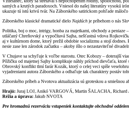
Vzdelanec, ktorý sa stretával s nepochopením rodiny, spoločnosti, pol
samých a krutých paradoxoch. Vniesol do našej literatúry vysokú irón
ukazuje tú istú krivú tvár. Na Záborského satirickom pohľade máločo 
Záborského klasické dramatické dielo
Najdúch
je príbehom o nás Slová
Politika, boj o moc, intrigy, honba za majetkami, obchody a peniaze –
utláčaný Chreňovský a vypočítavá Sajha, nešťastná vdova Rojkovička
aj v kultúrnom dome, ktorý prežil obdobie socializmu a stojí dodnes
nesie zase len zárodok začiatku – akoby išlo o nezastaviteľné divadelné
V Chujave sa schyľuje k voľbe starostu. Otec Kobozy – doterajší viac
Pôžičku od majetnej Sajhy komplikuje náhly príchod dievčaťa, ktoré 
Obrovský konflikt tlmí farár Kozák, ktorý o celej veci spíše veselohr
vyjadreniami autora Záborského a odhaľuje tak charaktery postáv toh
Záborského príbeh a Nvotova aktualizácia sú groteskou a smiešnou absu
Hrajú:
Juraj LOJ, Anikó VARGOVÁ, Martin ŠALACHA, Richa
Réžia a úprava:
Jakub NVOTA
Pre hromadnú rezerváciu vstupeniek kontaktujte obchodné oddelen