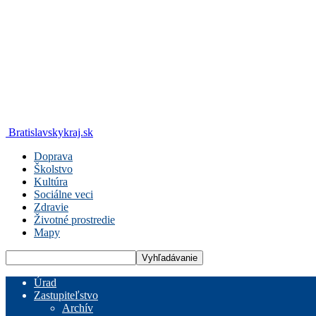
Bratislavskykraj.sk
Doprava
Školstvo
Kultúra
Sociálne veci
Zdravie
Životné prostredie
Mapy
Úrad
Zastupiteľstvo
Archív