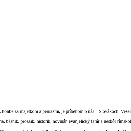
, honbe za majetkom a peniazmi, je príbehom o nás – Slovákoch. Veselohr
 básnik, prozaik, historik, novinár, evanjelický farár a neskôr rímsko