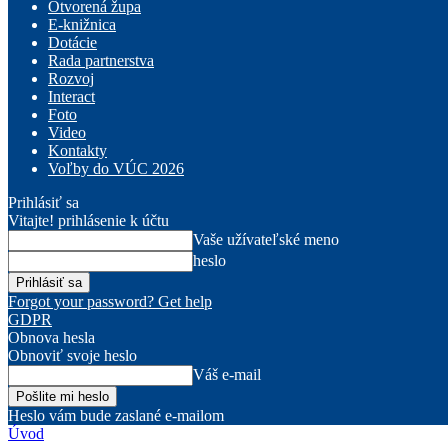
Otvorená župa
E-knižnica
Dotácie
Rada partnerstva
Rozvoj
Interact
Foto
Video
Kontakty
Voľby do VÚC 2026
Prihlásiť sa
Vitajte! prihlásenie k účtu
Vaše užívateľské meno
heslo
Forgot your password? Get help
GDPR
Obnova hesla
Obnoviť svoje heslo
Váš e-mail
Heslo vám bude zaslané e-mailom
Úvod