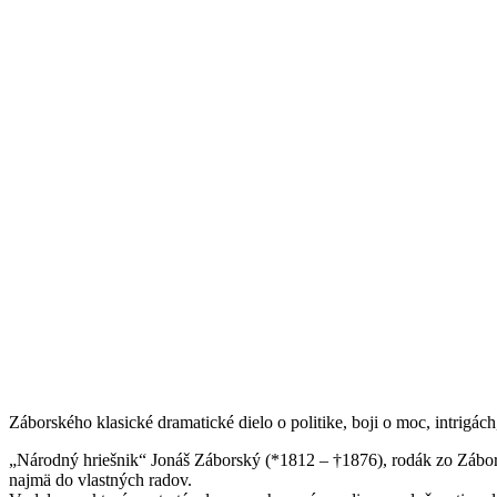
Záborského klasické dramatické dielo o politike, boji o moc, intrigách
„Národný hriešnik“ Jonáš Záborský (*1812 – †1876), rodák zo Záboria,
najmä do vlastných radov.