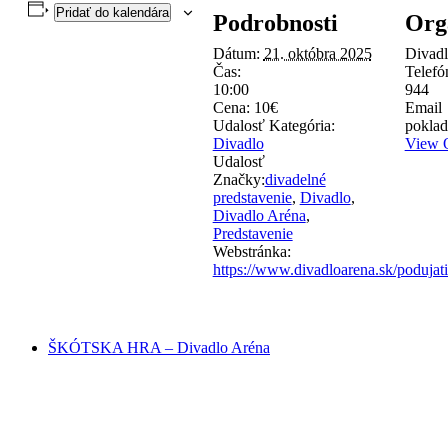
Pridať do kalendára
Podrobnosti
Org
Dátum:
21. októbra 2025
Divadl
Čas:
Telef
10:00
944
Cena:
10€
Email
Udalosť Kategória:
poklad
Divadlo
View O
Udalosť
Značky:
divadelné
predstavenie
,
Divadlo
,
Divadlo Aréna
,
Predstavenie
Webstránka:
https://www.divadloarena.sk/podujat
ŠKÓTSKA HRA – Divadlo Aréna