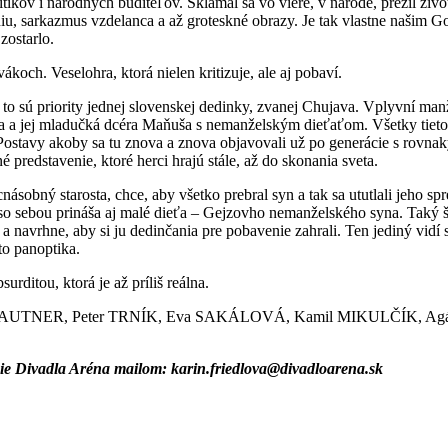
itikov i národných buditeľov. Sklamal sa vo viere, v národe, prežil ži
iu, sarkazmus vzdelanca a až groteskné obrazy. Je tak vlastne našim G
zostarlo.
koch. Veselohra, ktorá nielen kritizuje, ale aj pobaví.
 to sú priority jednej slovenskej dedinky, zvanej Chujava. Vplyvní man
 a jej mladučká dcéra Maňuša s nemanželským dieťaťom. Všetky tieto 
. Postavy akoby sa tu znova a znova objavovali už po generácie s rov
 predstavenie, ktoré herci hrajú stále, až do skonania sveta.
násobný starosta, chce, aby všetko prebral syn a tak sa ututlali jeho 
so sebou prináša aj malé dieťa – Gejzovho nemanželského syna. Taký š
u a navrhne, aby si ju dedinčania pre pobavenie zahrali. Ten jediný vid
to panoptika.
rditou, ktorá je až príliš reálna.
rd AUTNER, Peter TRNÍK, Eva SAKÁLOVÁ, Kamil MIKULČÍK, A
ie Divadla Aréna mailom: karin.friedlova@divadloarena.sk