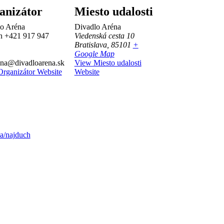
anizátor
Miesto udalosti
o Aréna
Divadlo Aréna
ón
+421 917 947
Viedenská cesta 10
Bratislava
,
85101
+
Google Map
na@divadloarena.sk
View Miesto udalosti
rganizátor Website
Website
ia/najduch