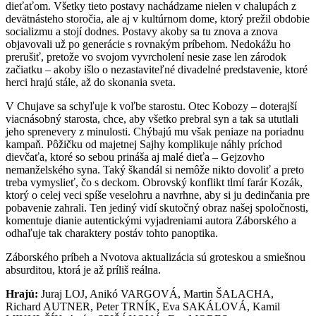
dieťaťom. Všetky tieto postavy nachádzame nielen v chalupách z
devätnásteho storočia, ale aj v kultúrnom dome, ktorý prežil obdobie
socializmu a stojí dodnes. Postavy akoby sa tu znova a znova
objavovali už po generácie s rovnakým príbehom. Nedokážu ho
prerušiť, pretože vo svojom vyvrcholení nesie zase len zárodok
začiatku – akoby išlo o nezastaviteľné divadelné predstavenie, ktoré
herci hrajú stále, až do skonania sveta.
V Chujave sa schyľuje k voľbe starostu. Otec Kobozy – doterajší
viacnásobný starosta, chce, aby všetko prebral syn a tak sa ututlali
jeho sprenevery z minulosti. Chýbajú mu však peniaze na poriadnu
kampaň. Pôžičku od majetnej Sajhy komplikuje náhly príchod
dievčaťa, ktoré so sebou prináša aj malé dieťa – Gejzovho
nemanželského syna. Taký škandál si nemôže nikto dovoliť a preto
treba vymyslieť, čo s deckom. Obrovský konflikt tlmí farár Kozák,
ktorý o celej veci spíše veselohru a navrhne, aby si ju dedinčania pre
pobavenie zahrali. Ten jediný vidí skutočný obraz našej spoločnosti,
komentuje dianie autentickými vyjadreniami autora Záborského a
odhaľuje tak charaktery postáv tohto panoptika.
Záborského príbeh a Nvotova aktualizácia sú groteskou a smiešnou
absurditou, ktorá je až príliš reálna.
Hrajú:
Juraj LOJ, Anikó VARGOVÁ, Martin ŠALACHA,
Richard AUTNER, Peter TRNÍK, Eva SAKÁLOVÁ, Kamil