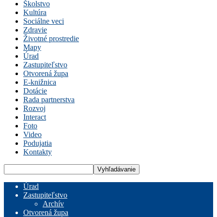
Školstvo
Kultúra
Sociálne veci
Zdravie
Životné prostredie
Mapy
Úrad
Zastupiteľstvo
Otvorená župa
E-knižnica
Dotácie
Rada partnerstva
Rozvoj
Interact
Foto
Video
Podujatia
Kontakty
Úrad
Zastupiteľstvo
Archív
Otvorená župa