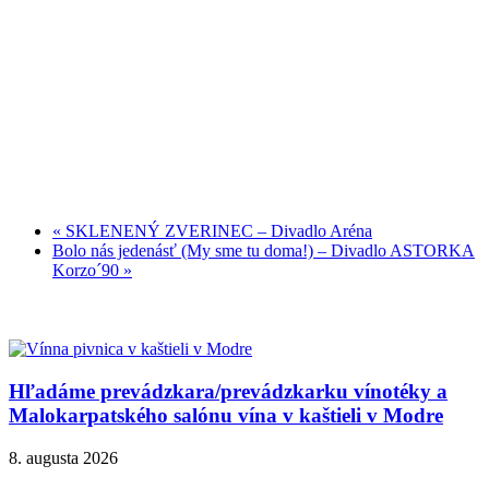
«
SKLENENÝ ZVERINEC – Divadlo Aréna
Bolo nás jedenásť (My sme tu doma!) – Divadlo ASTORKA
Korzo´90
»
Hľadáme prevádzkara/prevádzkarku vínotéky a
Malokarpatského salónu vína v kaštieli v Modre
8. augusta 2026