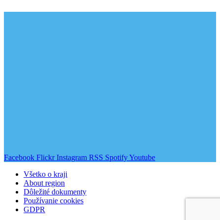
Facebook
Flickr
Instagram
RSS
Spotify
Youtube
Všetko o kraji
About region
Dôležité dokumenty
Používanie cookies
GDPR