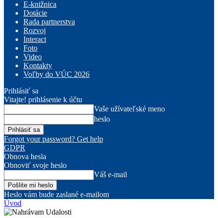
E-knižnica
Dotácie
Rada partnerstva
Rozvoj
Interact
Foto
Video
Kontakty
Voľby do VÚC 2026
Prihlásiť sa
Vitajte! prihlásenie k účtu
Vaše užívateľské meno
heslo
Forgot your password? Get help
GDPR
Obnova hesla
Obnoviť svoje heslo
Váš e-mail
Heslo vám bude zaslané e-mailom
Úvod