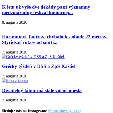
K letu už vyše dve dekády patrí významný
medzinárodný festival komornej...
8. augusta 2026
Hartmutovi Tautzovi chýbalo k slobode 22 metrov.
Štyridsať rokov od smrti...
7. augusta 2026
Grécky týždeň v DSS a ZpS Kaštieľ
7. augusta 2026
Divadelný tábor má stále voľné miesta
7. augusta 2026
Sledujte nás na Instagrame
@bratislavsky_kraj