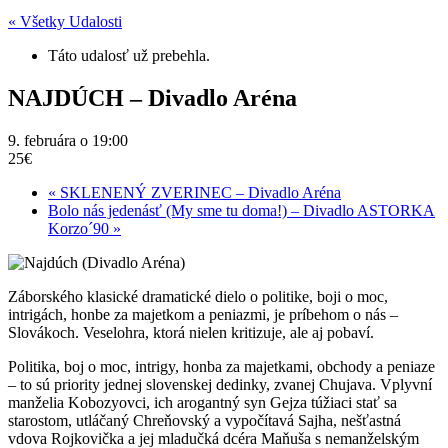
« Všetky Udalosti
Táto udalosť už prebehla.
NAJDÚCH – Divadlo Aréna
9. februára o 19:00
25€
«
SKLENENÝ ZVERINEC – Divadlo Aréna
Bolo nás jedenásť (My sme tu doma!) – Divadlo ASTORKA
Korzo´90
»
Záborského klasické dramatické dielo o politike, boji o moc,
intrigách, honbe za majetkom a peniazmi, je príbehom o nás –
Slovákoch. Veselohra, ktorá nielen kritizuje, ale aj pobaví.
Politika, boj o moc, intrigy, honba za majetkami, obchody a peniaze
– to sú priority jednej slovenskej dedinky, zvanej Chujava. Vplyvní
manželia Kobozyovci, ich arogantný syn Gejza túžiaci stať sa
starostom, utláčaný Chreňovský a vypočítavá Sajha, nešťastná
vdova Rojkovička a jej mladučká dcéra Maňuša s nemanželským