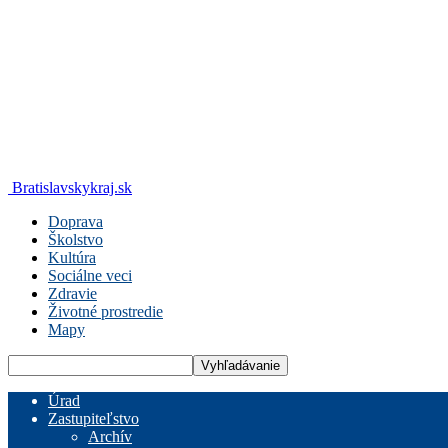
Bratislavskykraj.sk
Doprava
Školstvo
Kultúra
Sociálne veci
Zdravie
Životné prostredie
Mapy
Úrad
Zastupiteľstvo
Archív