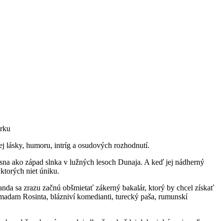
ej lásky, humoru, intríg a osudových rozhodnutí.
sna ako západ slnka v lužných lesoch Dunaja. A keď jej nádherný
ktorých niet úniku.
anda sa zrazu začnú obšmietať zákerný bakalár, ktorý by chcel získať
 madam Rosinta, blázniví komedianti, turecký paša, rumunskí