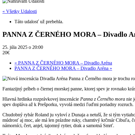
« Všetky Udalosti
Táto udalosť už prebehla.
PANNA Z ČERNÉHO MORA – Divadlo A
25. júla 2025 o 20:00
20€
«
PANNA Z ČERNÉHO MORA – Divadlo Aréna
PANNA Z ČERNÉHO MORA – Divadlo Aréna
»
Fantazijný príbeh o čiernej morskej panne, ktorej spev je rovnako kr
Hlavná hrdinka rozprávkovej inscenácie
Panna z Černého mora
nie 
spev dopláva až k Prešporku, vyvolá medzi ľuďmi poriadny rozruch. Leb
Chudobný rybár Roland ju vyloví z Dunaja a netuší, že si tým vytiaho
múdrosť aj moc, ale má len prázdne ruky, chamtivý krčmár Cibuľa, čo
námorníci, čert, anjel, tajomný rytier, drak a samotná Smrť.