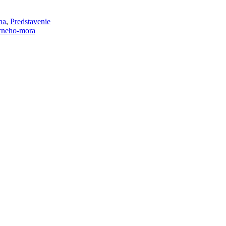
na
,
Predstavenie
erneho-mora