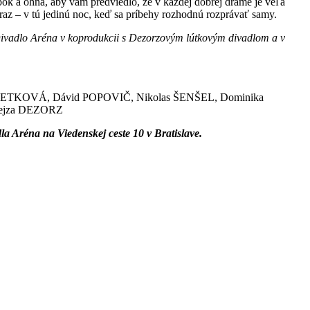
ok a ohňa, aby vám predviedlo, že v každej dobrej dráme je veľa
 raz – v tú jedinú noc, keď sa príbehy rozhodnú rozprávať samy.
a Divadlo Aréna v koprodukcii s Dezorzovým lútkovým divadlom a v
ETKOVÁ, Dávid POPOVIČ, Nikolas ŠENŠEL, Dominika
jza DEZORZ
a Aréna na Viedenskej ceste 10 v Bratislave.