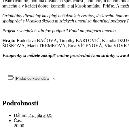
Teátro Mundo, potulná divadelná spoločnosť, pod holým nebom odohrá
smiechu a v každej dobrej komédii je aj kúsok smútku. Príďte. A možn
Originálny divadelný kus plný nečakaných zvratov, láskavého humoru a
spolupráci s Vysokou školou múzických umení za finančnej podpory
Projekt z verejných zdrojov podporil Fond na podporu umenia.
Hrajú:
Radoslava BAČOVÁ, Timothy BARTOVIČ, Klaudia DZUR
ŠOŚKOVÁ, Mária TREMKOVÁ, Ema VÍCENOVÁ, Vira VOVKA
Vstupenky si môžete zakúpiť online prostredníctvom stránky www.di
Pridať do kalendára
Podrobnosti
Dátum:
25. júla 2025
Čas:
20:00