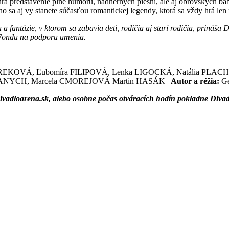
 predstavenie plné humoru, nádherných piesní, ale aj obrovských báb
o sa aj vy stanete súčasťou romantickej legendy, ktorá sa vždy hrá len
 fantázie, v ktorom sa zabavia deti, rodičia aj starí rodičia, prináš
 Fondu na podporu umenia.
EKOVÁ, Ľubomíra FILIPOVÁ, Lenka LIGOCKÁ, Natália PLACH
NYCH, Marcela CMOREJOVÁ Martin HASÁK |
Autor a réžia:
Ge
vadloarena.sk, alebo osobne počas otváracích hodín pokladne Divadl