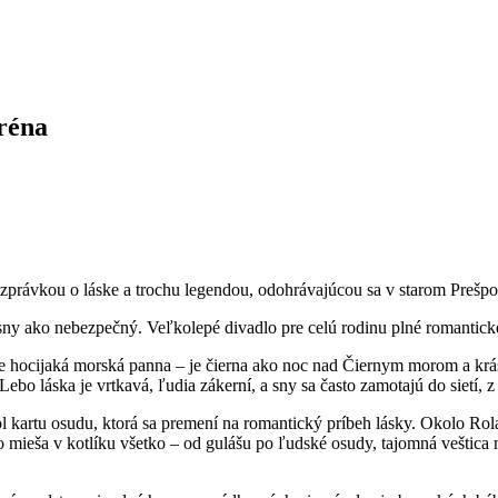
réna
ásny ako nebezpečný. Veľkolepé divadlo pre celú rodinu plné romantick
je hocijaká morská panna – je čierna ako noc nad Čiernym morom a krá
o láska je vrtkavá, ľudia zákerní, a sny sa často zamotajú do sietí, z 
l kartu osudu, ktorá sa premení na romantický príbeh lásky. Okolo Rol
 mieša v kotlíku všetko – od gulášu po ľudské osudy, tajomná veštica