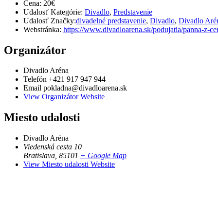
Cena:
20€
Udalosť Kategórie:
Divadlo
,
Predstavenie
Udalosť Značky:
divadelné predstavenie
,
Divadlo
,
Divadlo Aré
Webstránka:
https://www.divadloarena.sk/podujatia/panna-z-c
Organizátor
Divadlo Aréna
Telefón
+421 917 947 944
Email
pokladna@divadloarena.sk
View Organizátor Website
Miesto udalosti
Divadlo Aréna
Viedenská cesta 10
Bratislava
,
85101
+ Google Map
View Miesto udalosti Website