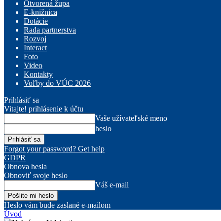
Otvorená župa
E-knižnica
Dotácie
Rada partnerstva
Rozvoj
Interact
Foto
Video
Kontakty
Voľby do VÚC 2026
Prihlásiť sa
Vitajte! prihlásenie k účtu
Vaše užívateľské meno
heslo
Forgot your password? Get help
GDPR
Obnova hesla
Obnoviť svoje heslo
Váš e-mail
Heslo vám bude zaslané e-mailom
Úvod