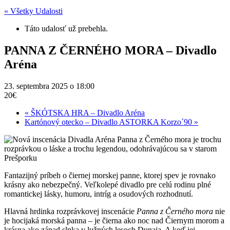
« Všetky Udalosti
Táto udalosť už prebehla.
PANNA Z ČERNÉHO MORA – Divadlo
Aréna
23. septembra 2025 o 18:00
20€
«
ŠKÓTSKA HRA – Divadlo Aréna
Kartónový otecko – Divadlo ASTORKA Korzo´90
»
Fantazijný príbeh o čiernej morskej panne, ktorej spev je rovnako
krásny ako nebezpečný. Veľkolepé divadlo pre celú rodinu plné
romantickej lásky, humoru, intríg a osudových rozhodnutí.
Hlavná hrdinka rozprávkovej inscenácie
Panna z Černého mora
nie
je hocijaká morská panna – je čierna ako noc nad Čiernym morom a
krásna ako západ slnka v lužných lesoch Dunaja. A keď jej