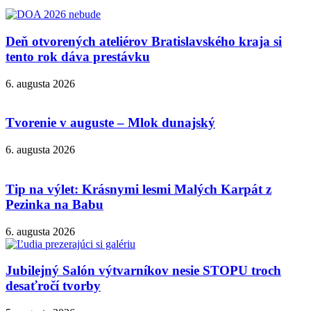
Deň otvorených ateliérov Bratislavského kraja si
tento rok dáva prestávku
6. augusta 2026
Tvorenie v auguste – Mlok dunajský
6. augusta 2026
Tip na výlet: Krásnymi lesmi Malých Karpát z
Pezinka na Babu
6. augusta 2026
Jubilejný Salón výtvarníkov nesie STOPU troch
desaťročí tvorby