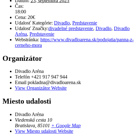
Dátum:
23. septembra 2025
Čas:
18:00
Cena:
20€
Udalosť Kategórie:
Divadlo
,
Predstavenie
Udalosť Značky:
divadelné predstavenie
,
Divadlo
,
Divadlo
Aréna
,
Predstavenie
Webstránka:
https://www.divadloarena.sk/podujatia/panna-z-
cerneho-mora
Organizátor
Divadlo Aréna
Telefón
+421 917 947 944
Email
pokladna@divadloarena.sk
View Organizátor Website
Miesto udalosti
Divadlo Aréna
Viedenská cesta 10
Bratislava
,
85101
+ Google Map
View Miesto udalosti Website