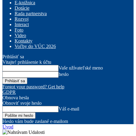
E-knižnica
Dotácie
Rada partnerstva
Rozvoj
Interact
Foto
Video
Kontakty
Voľby do VÚC 2026
Prihlásiť sa
Vitajte! prihlásenie k účtu
Vaše užívateľské meno
heslo
Forgot your password? Get help
GDPR
Obnova hesla
Obnoviť svoje heslo
Váš e-mail
Heslo vám bude zaslané e-mailom
Úvod