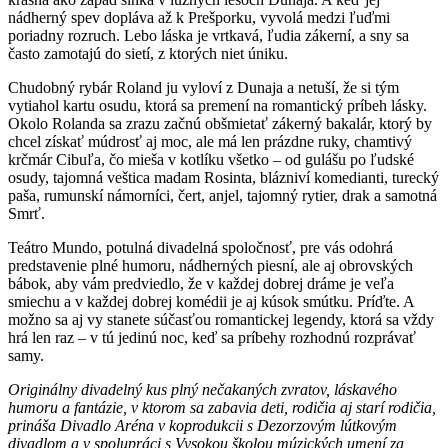
nádherný spev dopláva až k Prešporku, vyvolá medzi ľuďmi
poriadny rozruch. Lebo láska je vrtkavá, ľudia zákerní, a sny sa
často zamotajú do sietí, z ktorých niet úniku.
Chudobný rybár Roland ju vyloví z Dunaja a netuší, že si tým
vytiahol kartu osudu, ktorá sa premení na romantický príbeh lásky.
Okolo Rolanda sa zrazu začnú obšmietať zákerný bakalár, ktorý by
chcel získať múdrosť aj moc, ale má len prázdne ruky, chamtivý
krčmár Cibuľa, čo mieša v kotlíku všetko – od gulášu po ľudské
osudy, tajomná veštica madam Rosinta, blázniví komedianti, turecký
paša, rumunskí námorníci, čert, anjel, tajomný rytier, drak a samotná
Smrť.
Teátro Mundo, potulná divadelná spoločnosť, pre vás odohrá
predstavenie plné humoru, nádherných piesní, ale aj obrovských
bábok, aby vám predviedlo, že v každej dobrej dráme je veľa
smiechu a v každej dobrej komédii je aj kúsok smútku. Príďte. A
možno sa aj vy stanete súčasťou romantickej legendy, ktorá sa vždy
hrá len raz – v tú jedinú noc, keď sa príbehy rozhodnú rozprávať
samy.
Originálny divadelný kus plný nečakaných zvratov, láskavého
humoru a fantázie, v ktorom sa zabavia deti, rodičia aj starí rodičia,
prináša Divadlo Aréna v koprodukcii s Dezorzovým lútkovým
divadlom a v spolupráci s Vysokou školou múzických umení za