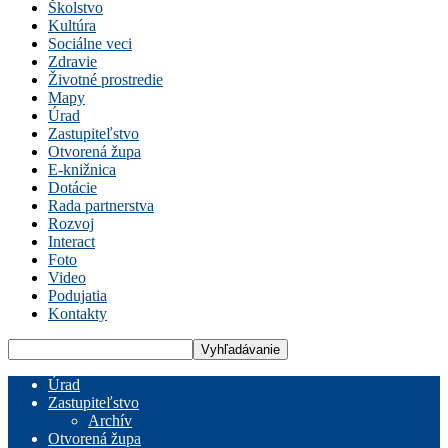
Školstvo
Kultúra
Sociálne veci
Zdravie
Životné prostredie
Mapy
Úrad
Zastupiteľstvo
Otvorená župa
E-knižnica
Dotácie
Rada partnerstva
Rozvoj
Interact
Foto
Video
Podujatia
Kontakty
Úrad
Zastupiteľstvo
Archív
Otvorená župa