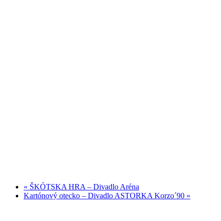
«
ŠKÓTSKA HRA – Divadlo Aréna
Kartónový otecko – Divadlo ASTORKA Korzo´90
»