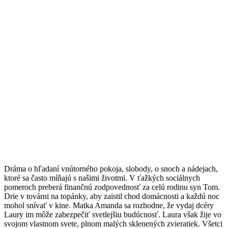
Dráma o hľadaní vnútorného pokoja, slobody, o snoch a nádejach,
ktoré sa často míňajú s našimi životmi. V ťažkých sociálnych
pomeroch preberá finančnú zodpovednosť za celú rodinu syn Tom.
Drie v továrni na topánky, aby zaistil chod domácnosti a každú noc
mohol snívať v kine. Matka Amanda sa rozhodne, že vydaj dcéry
Laury im môže zabezpečiť svetlejšiu budúcnosť. Laura však žije vo
svojom vlastnom svete, plnom malých sklenených zvieratiek. Všetci