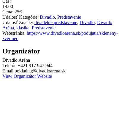
Čas:
19:00
Cena:
25€
Udalosť Kategórie:
Divadlo
,
Predstavenie
Udalosť Značky:
divadelné predstavenie
,
Divadlo
,
Divadlo
Aréna
,
klasika
,
Predstavenie
Webstránka:
https://www.divadloarena.sk/podujatia/skleneny-
zverinec
Organizátor
Divadlo Aréna
Telefón
+421 917 947 944
Email
pokladna@divadloarena.sk
View Organizátor Website