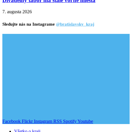
Divadelný tábor má stále voľné miesta
7. augusta 2026
Sledujte nás na Instagrame
@bratislavsky_kraj
Facebook
Flickr
Instagram
RSS
Spotify
Youtube
Všetko o kraji