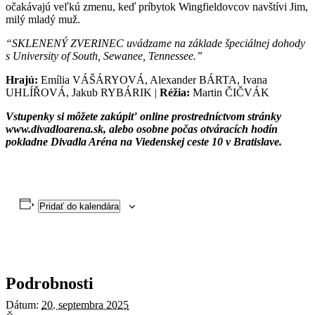
očakávajú veľkú zmenu, keď príbytok Wingfieldovcov navštívi Jim,
milý mladý muž.
“SKLENENÝ ZVERINEC uvádzame na základe špeciálnej dohody
s University of South, Sewanee, Tennessee.”
Hrajú:
Emília VÁŠÁRYOVÁ, Alexander BÁRTA, Ivana
UHLÍŘOVÁ, Jakub RYBÁRIK |
Réžia:
Martin ČIČVÁK
Vstupenky si môžete zakúpiť online prostredníctvom stránky
www.divadloarena.sk, alebo osobne počas otváracích hodín
pokladne Divadla Aréna na Viedenskej ceste 10 v Bratislave.
Pridať do kalendára
Podrobnosti
Dátum:
20. septembra 2025