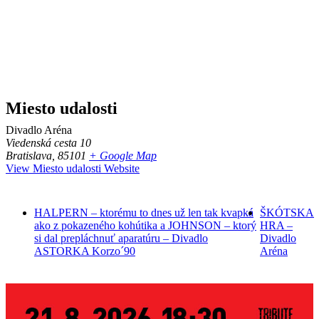
Miesto udalosti
Divadlo Aréna
Viedenská cesta 10
Bratislava
,
85101
+ Google Map
View Miesto udalosti Website
HALPERN – ktorému to dnes už len tak kvapká
ŠKÓTSKA
ako z pokazeného kohútika a JOHNSON – ktorý
HRA –
si dal prepláchnuť aparatúru – Divadlo
Divadlo
ASTORKA Korzo´90
Aréna