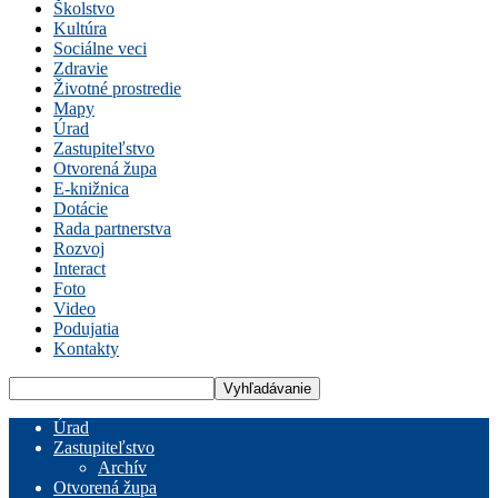
Školstvo
Kultúra
Sociálne veci
Zdravie
Životné prostredie
Mapy
Úrad
Zastupiteľstvo
Otvorená župa
E-knižnica
Dotácie
Rada partnerstva
Rozvoj
Interact
Foto
Video
Podujatia
Kontakty
Úrad
Zastupiteľstvo
Archív
Otvorená župa