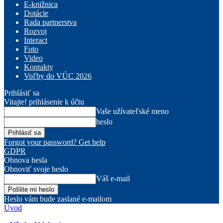
E-knižnica
Dotácie
Rada partnerstva
Rozvoj
Interact
Foto
Video
Kontakty
Voľby do VÚC 2026
Prihlásiť sa
Vitajte! prihlásenie k účtu
Vaše užívateľské meno
heslo
Forgot your password? Get help
GDPR
Obnova hesla
Obnoviť svoje heslo
Váš e-mail
Heslo vám bude zaslané e-mailom
Úvod