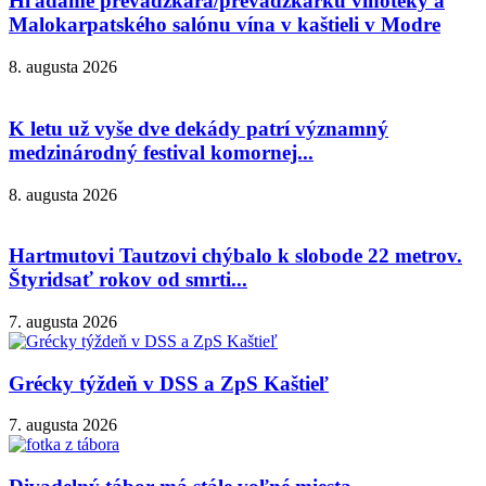
Hľadáme prevádzkara/prevádzkarku vínotéky a
Malokarpatského salónu vína v kaštieli v Modre
8. augusta 2026
K letu už vyše dve dekády patrí významný
medzinárodný festival komornej...
8. augusta 2026
Hartmutovi Tautzovi chýbalo k slobode 22 metrov.
Štyridsať rokov od smrti...
7. augusta 2026
Grécky týždeň v DSS a ZpS Kaštieľ
7. augusta 2026