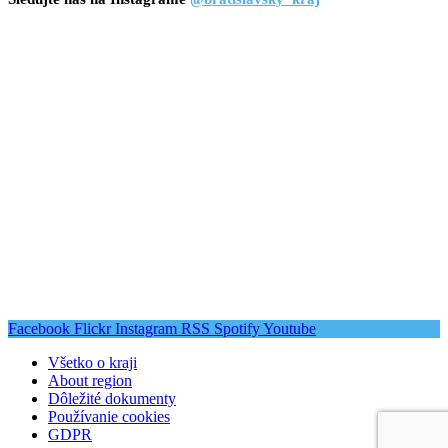
Facebook
Flickr
Instagram
RSS
Spotify
Youtube
Všetko o kraji
About region
Dôležité dokumenty
Používanie cookies
GDPR