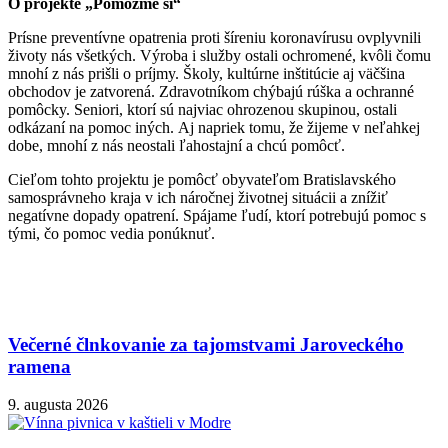
O projekte „Pomôžme si“
Prísne preventívne opatrenia proti šíreniu koronavírusu ovplyvnili
životy nás všetkých. Výroba i služby ostali ochromené, kvôli čomu
mnohí z nás prišli o príjmy. Školy, kultúrne inštitúcie aj väčšina
obchodov je zatvorená. Zdravotníkom chýbajú rúška a ochranné
pomôcky. Seniori, ktorí sú najviac ohrozenou skupinou, ostali
odkázaní na pomoc iných. Aj napriek tomu, že žijeme v neľahkej
dobe, mnohí z nás neostali ľahostajní a chcú pomôcť.
Cieľom tohto projektu je pomôcť obyvateľom Bratislavského
samosprávneho kraja v ich náročnej životnej situácii a znížiť
negatívne dopady opatrení. Spájame ľudí, ktorí potrebujú pomoc s
tými, čo pomoc vedia ponúknuť.
Večerné člnkovanie za tajomstvami Jaroveckého
ramena
9. augusta 2026