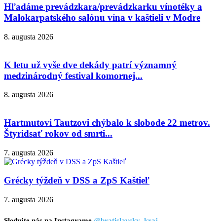
Hľadáme prevádzkara/prevádzkarku vínotéky a
Malokarpatského salónu vína v kaštieli v Modre
8. augusta 2026
K letu už vyše dve dekády patrí významný
medzinárodný festival komornej...
8. augusta 2026
Hartmutovi Tautzovi chýbalo k slobode 22 metrov.
Štyridsať rokov od smrti...
7. augusta 2026
Grécky týždeň v DSS a ZpS Kaštieľ
7. augusta 2026
Sledujte nás na Instagrame
@bratislavsky_kraj