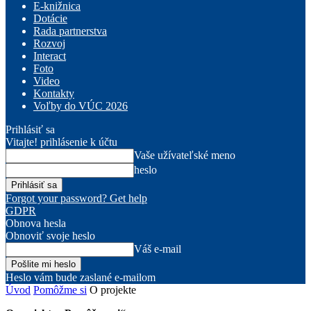
E-knižnica
Dotácie
Rada partnerstva
Rozvoj
Interact
Foto
Video
Kontakty
Voľby do VÚC 2026
Prihlásiť sa
Vitajte! prihlásenie k účtu
Vaše užívateľské meno
heslo
Forgot your password? Get help
GDPR
Obnova hesla
Obnoviť svoje heslo
Váš e-mail
Heslo vám bude zaslané e-mailom
Úvod
Pomôžme si
O projekte