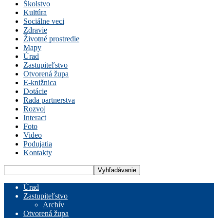
Školstvo
Kultúra
Sociálne veci
Zdravie
Životné prostredie
Mapy
Úrad
Zastupiteľstvo
Otvorená župa
E-knižnica
Dotácie
Rada partnerstva
Rozvoj
Interact
Foto
Video
Podujatia
Kontakty
Úrad
Zastupiteľstvo
Archív
Otvorená župa