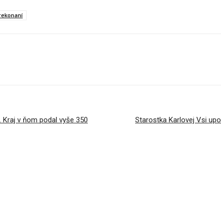
rekonaní
 Kraj v ňom podal vyše 350
Starostka Karlovej Vsi upo