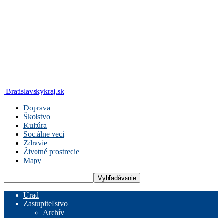
Bratislavskykraj.sk
Doprava
Školstvo
Kultúra
Sociálne veci
Zdravie
Životné prostredie
Mapy
Úrad
Zastupiteľstvo
Archív