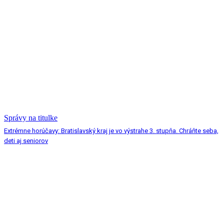
Správy na titulke
Extrémne horúčavy: Bratislavský kraj je vo výstrahe 3. stupňa. Chráňte seba,
deti aj seniorov