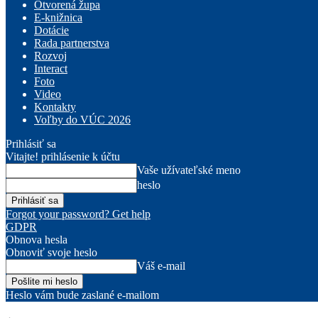
Otvorená župa
E-knižnica
Dotácie
Rada partnerstva
Rozvoj
Interact
Foto
Video
Kontakty
Voľby do VÚC 2026
Prihlásiť sa
Vitajte! prihlásenie k účtu
Vaše užívateľské meno
heslo
Forgot your password? Get help
GDPR
Obnova hesla
Obnoviť svoje heslo
Váš e-mail
Heslo vám bude zaslané e-mailom