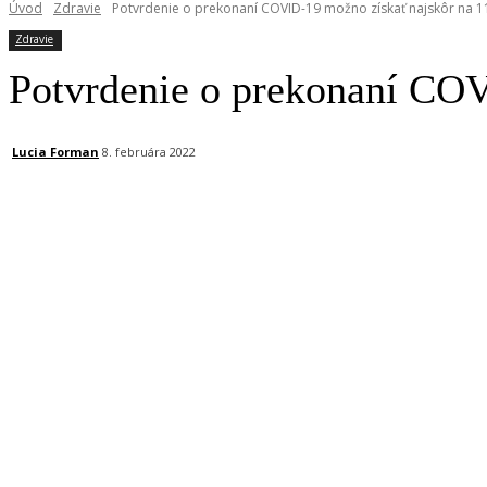
Úvod
Zdravie
Potvrdenie o prekonaní COVID-19 možno získať najskôr na 1
Zdravie
Potvrdenie o prekonaní COV
Lucia Forman
8. februára 2022
Facebook
X
Linkedin
Tumblr