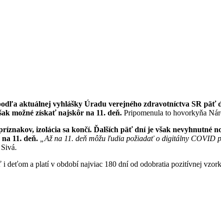
podľa aktuálnej vyhlášky Úradu verejného zdravotníctva SR päť 
ak možné získať najskôr na 11. deň.
Pripomenula to hovorkyňa Náro
príznakov, izolácia sa končí. Ďalších päť dní je však nevyhnutné 
 na 11. deň.
„Až na 11. deň môžu ľudia požiadať o digitálny COVID pr
 Sivá.
eťom a platí v období najviac 180 dní od odobratia pozitívnej vzorky