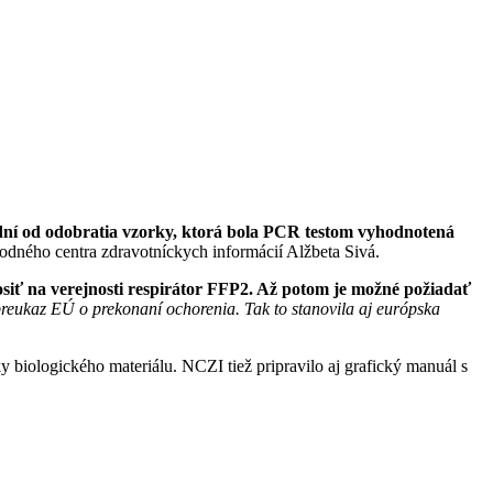
dní od odobratia vzorky, ktorá bola PCR testom vyhodnotená
dného centra zdravotníckych informácií Alžbeta Sivá.
nosiť na verejnosti respirátor FFP2. Až potom je možné požiadať
eukaz EÚ o prekonaní ochorenia. Tak to stanovila aj európska
 biologického materiálu. NCZI tiež pripravilo aj grafický manuál s