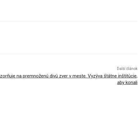
Ďalší článok
zorňuje na premnoženú divú zver v meste. Vyzýva štátne inštitúcie,
aby konali