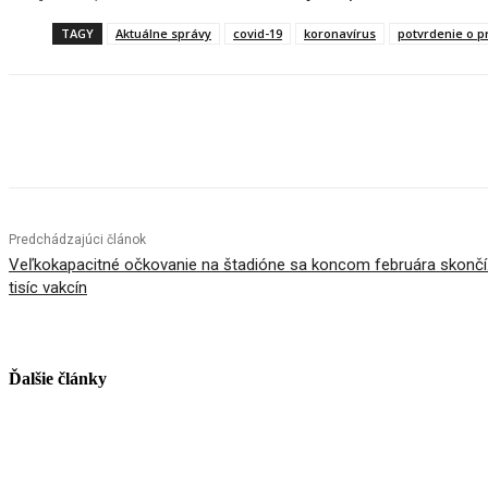
TAGY
Aktuálne správy
covid-19
koronavírus
potvrdenie o p
Facebook
X
Linkedin
Tumblr
Predchádzajúci článok
Veľkokapacitné očkovanie na štadióne sa koncom februára skončí.
tisíc vakcín
Ďalšie články