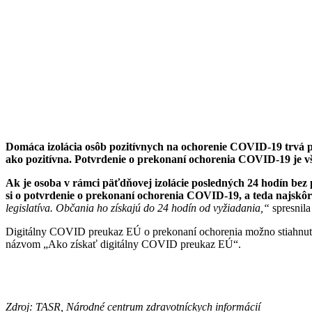
Domáca izolácia osôb pozitívnych na ochorenie COVID-19 trvá 
ako pozitívna. Potvrdenie o prekonaní ochorenia COVID-19 je vš
Ak je osoba v rámci päťdňovej izolácie posledných 24 hodín bez 
si o potvrdenie o prekonaní ochorenia COVID-19, a teda najskôr
legislatíva. Občania ho získajú do 24 hodín od vyžiadania,“
spresnila
Digitálny COVID preukaz EÚ o prekonaní ochorenia možno stiahnuť i d
názvom „Ako získať digitálny COVID preukaz EÚ“.
Zdroj: TASR, Národné centrum zdravotníckych informácií