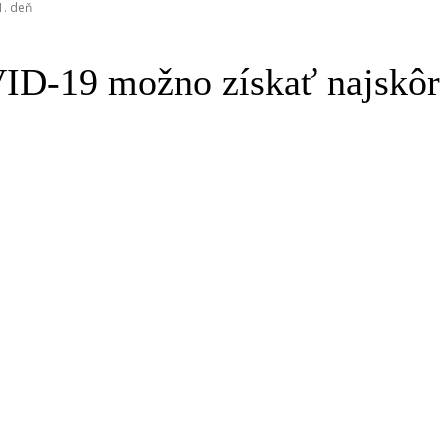
1. deň
ID-19 možno získať najskôr 