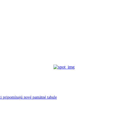
ti pripomínajú nové pamätné tabule