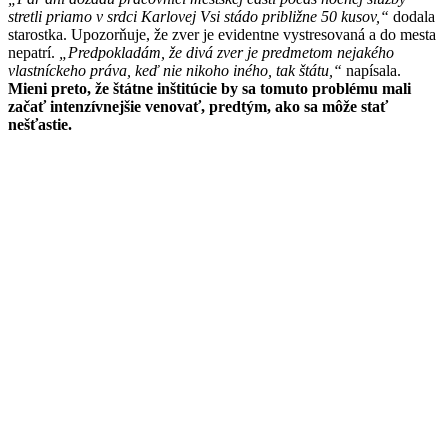
stretli priamo v srdci Karlovej Vsi stádo približne 50 kusov,“
dodala
starostka. Upozorňuje, že zver je evidentne vystresovaná a do mesta
nepatrí.
„Predpokladám, že divá zver je predmetom nejakého
vlastníckeho práva, keď nie nikoho iného, tak štátu,“
napísala.
Mieni preto, že štátne inštitúcie by sa tomuto problému mali
začať intenzívnejšie venovať, predtým, ako sa môže stať
nešťastie.