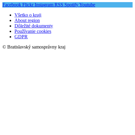
Facebook
Flickr
Instagram
RSS
Spotify
Youtube
Všetko o kraji
About region
Dôležité dokumenty
Používanie cookies
GDPR
© Bratislavský samosprávny kraj