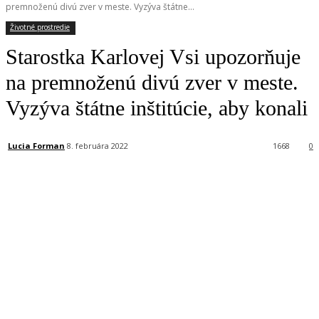
premnoženú divú zver v meste. Vyzýva štátne...
Životné prostredie
Starostka Karlovej Vsi upozorňuje
na premnoženú divú zver v meste.
Vyzýva štátne inštitúcie, aby konali
Lucia Forman
8. februára 2022
1668
0
Facebook
X
Linkedin
Tumblr