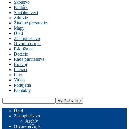
Školstvo
Kultúra
Sociálne veci
Zdravie
Životné prostredie
Mapy
Úrad
Zastupiteľstvo
Otvorená župa
E-knižnica
Dotácie
Rada partnerstva
Rozvoj
Interact
Foto
Video
Podujatia
Kontakty
Úrad
Zastupiteľstvo
Archív
Otvorená župa