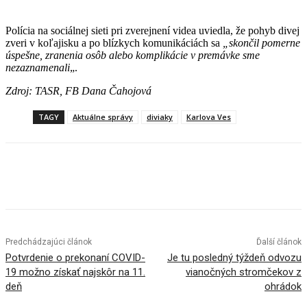
Polícia na sociálnej sieti pri zverejnení videa uviedla, že pohyb divej
zveri v koľajisku a po blízkych komunikáciách sa
„skončil pomerne
úspešne, zranenia osôb alebo komplikácie v premávke sme
nezaznamenali
„.
Zdroj: TASR, FB Dana Čahojová
TAGY
Aktuálne správy
diviaky
Karlova Ves
Facebook
X
Linkedin
Tumblr
Predchádzajúci článok
Ďalší článok
Potvrdenie o prekonaní COVID-
Je tu posledný týždeň odvozu
19 možno získať najskôr na 11.
vianočných stromčekov z
deň
ohrádok