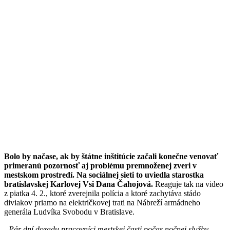
Bolo by načase, ak by štátne inštitúcie začali konečne venovať
primeranú pozornosť aj problému premnoženej zveri v
mestskom prostredí. Na sociálnej sieti to uviedla starostka
bratislavskej Karlovej Vsi Dana Čahojová.
Reaguje tak na video
z piatka 4. 2., ktoré zverejnila polícia a ktoré zachytáva stádo
diviakov priamo na električkovej trati na Nábreží armádneho
generála Ludvíka Svobodu v Bratislave.
„Pár dní dozadu pracovníci mestskej časti počas nočnej služby