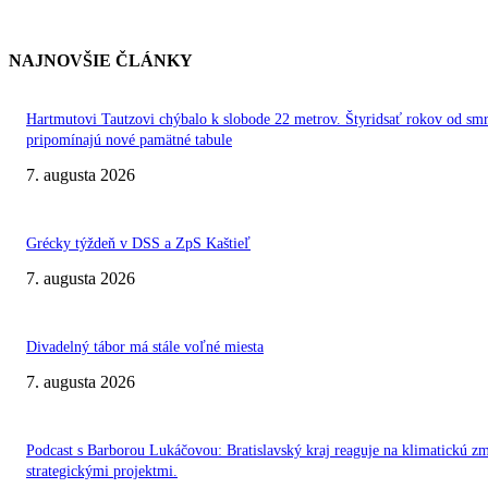
NAJNOVŠIE ČLÁNKY
Hartmutovi Tautzovi chýbalo k slobode 22 metrov. Štyridsať rokov od smr
pripomínajú nové pamätné tabule
7. augusta 2026
Grécky týždeň v DSS a ZpS Kaštieľ
7. augusta 2026
Divadelný tábor má stále voľné miesta
7. augusta 2026
Podcast s Barborou Lukáčovou: Bratislavský kraj reaguje na klimatickú z
strategickými projektmi.