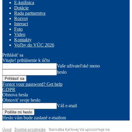
E-knižnica
Dotácie
Rada partnerstva
Rozvoj
Interact
Foto
Video
Kontakty
Voľby do VÚC 2026
Prihlásiť sa
Vitajte! prihlásenie k účtu
Vaše užívateľské meno
heslo
Forgot your password? Get help
GDPR
Obnova hesla
Obnoviť svoje heslo
Váš e-mail
Heslo vám bude zaslané e-mailom
Úvod
Životné prostredie
Starostka Karlovej Vsi upozorňuje na