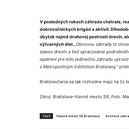
V posledných rokoch záhrada chátrala, real
dobrovoľníckych brigád a aktivít. Dlhodo
úbytok najmä druhovej pestrosti drevín, al
výtvarných diel.
„Obnovou záhrady to chcem
stavov drevín a tiež spracovanie podrobné
opatrení pre túto jedinečnú záhradu uprost
s Metropolitným inštitútom Bratislavy,“
pribl
Bratislavčania sa tak rozhodne majú na čo te
Zdro
j: Bratislava-hlavné mesto SR; Foto: M
TAGY
Hlavné mesto SR Bratislava
Kochova záhr