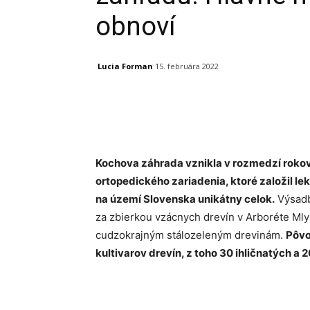
obnoví
Lucia Forman
15. februára 2022
Facebook
X
Linkedin
Kochova záhrada vznikla v rozmedzí rokov
ortopedického zariadenia, ktoré založil le
na území Slovenska unikátny celok.
Výsadbu
za zbierkou vzácnych drevín v Arboréte Mlyň
cudzokrajným stálozeleným drevinám.
Pôvo
kultivarov drevín, z toho 30 ihličnatých a