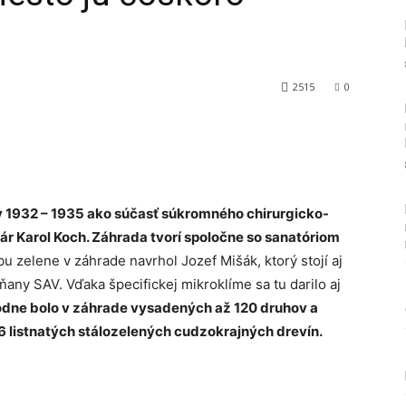
2515
0
Tumblr
 1932 – 1935 ako súčasť súkromného chirurgicko-
kár Karol Koch. Záhrada tvorí spoločne so sanatóriom
 zelene v záhrade navrhol Jozef Mišák, ktorý stojí aj
any SAV. Vďaka špecifickej mikroklíme sa tu darilo aj
dne bolo v záhrade vysadených až 120 druhov a
 26 listnatých stálozelených cudzokrajných drevín.