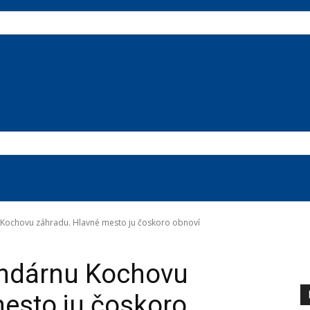
u Kochovu záhradu. Hlavné mesto ju čoskoro obnoví
endárnu Kochovu
esto ju čoskoro