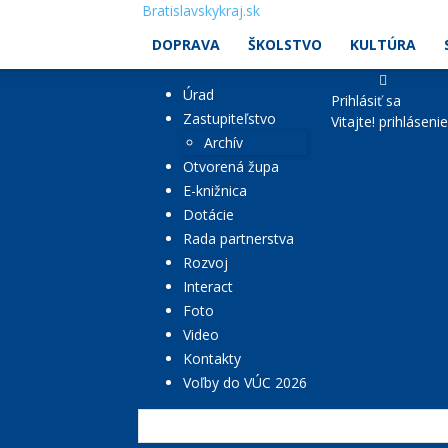
Bratislavskykraj.sk
DOPRAVA
ŠKOLSTVO
KULTÚRA
Úrad
Prihlásiť sa
Zastupiteľstvo
Vitajte! prihláseni
Archív
Otvorená župa
E-knižnica
Dotácie
Rada partnerstva
Rozvoj
Interact
Foto
Video
Kontakty
Voľby do VÚC 2026