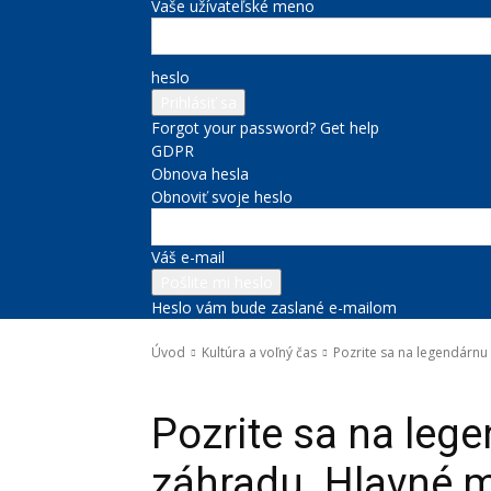
Vaše užívateľské meno
heslo
Forgot your password? Get help
GDPR
Obnova hesla
Obnoviť svoje heslo
Váš e-mail
Heslo vám bude zaslané e-mailom
Úvod
Kultúra a voľný čas
Pozrite sa na legendárn
Kultúra a voľný čas
Správy na titulke
Pozrite sa na leg
záhradu. Hlavné m