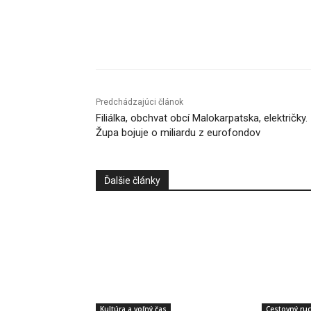
Facebook
X
Linkedin
Predchádzajúci článok
Filiálka, obchvat obcí Malokarpatska, električky.
Župa bojuje o miliardu z eurofondov
Ďalšie články
Kultúra a voľný čas
Cestovný ru