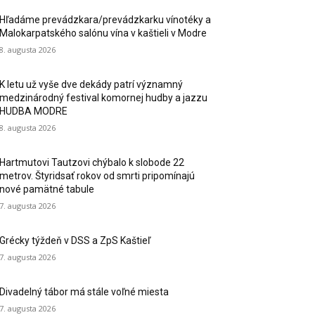
Hľadáme prevádzkara/prevádzkarku vínotéky a
Malokarpatského salónu vína v kaštieli v Modre
8. augusta 2026
K letu už vyše dve dekády patrí významný
medzinárodný festival komornej hudby a jazzu
HUDBA MODRE
8. augusta 2026
Hartmutovi Tautzovi chýbalo k slobode 22
metrov. Štyridsať rokov od smrti pripomínajú
nové pamätné tabule
7. augusta 2026
Grécky týždeň v DSS a ZpS Kaštieľ
7. augusta 2026
Divadelný tábor má stále voľné miesta
7. augusta 2026