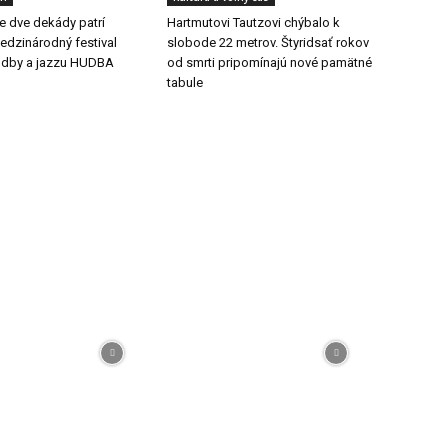
še dve dekády patrí
Hartmutovi Tautzovi chýbalo k
dzinárodný festival
slobode 22 metrov. Štyridsať rokov
udby a jazzu HUDBA
od smrti pripomínajú nové pamätné
tabule