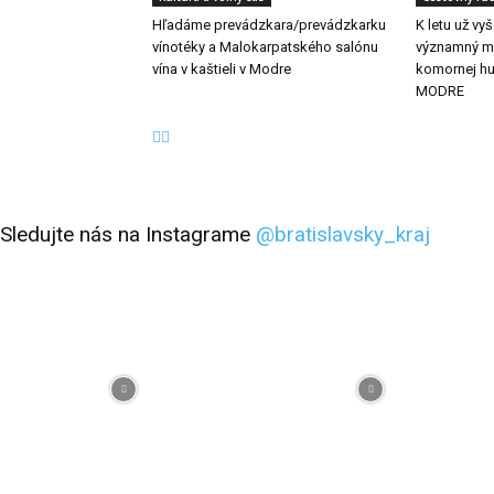
Hľadáme prevádzkara/prevádzkarku
K letu už vy
vínotéky a Malokarpatského salónu
významný me
vína v kaštieli v Modre
komornej h
MODRE
Sledujte nás na Instagrame
@bratislavsky_kraj