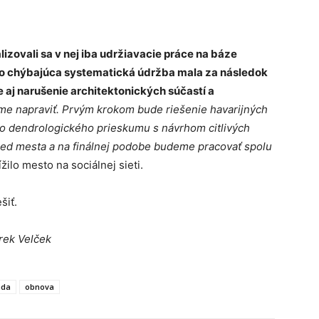
izovali sa v nej iba udržiavacie práce na báze
bo chýbajúca systematická údržba mala za následok
e aj narušenie architektonických súčastí a
e napraviť. Prvým krokom bude riešenie havarijných
ho dendrologického prieskumu s návrhom citlivých
red mesta a na finálnej podobe budeme pracovať spolu
ížilo mesto na sociálnej sieti.
šiť.
arek Velček
ada
obnova