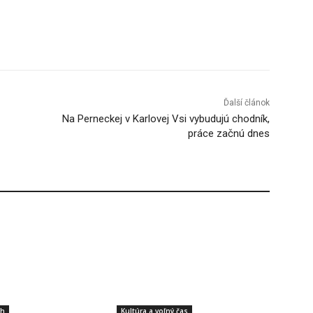
Tumblr
Ďalší článok
Na Perneckej v Karlovej Vsi vybudujú chodník,
práce začnú dnes
ch
Kultúra a voľný čas