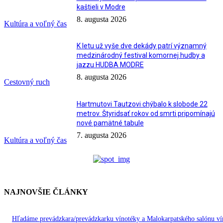
kaštieli v Modre
8. augusta 2026
Kultúra a voľný čas
K letu už vyše dve dekády patrí významný
medzinárodný festival komornej hudby a
jazzu HUDBA MODRE
8. augusta 2026
Cestovný ruch
Hartmutovi Tautzovi chýbalo k slobode 22
metrov. Štyridsať rokov od smrti pripomínajú
nové pamätné tabule
7. augusta 2026
Kultúra a voľný čas
NAJNOVŠIE ČLÁNKY
Hľadáme prevádzkara/prevádzkarku vínotéky a Malokarpatského salónu ví