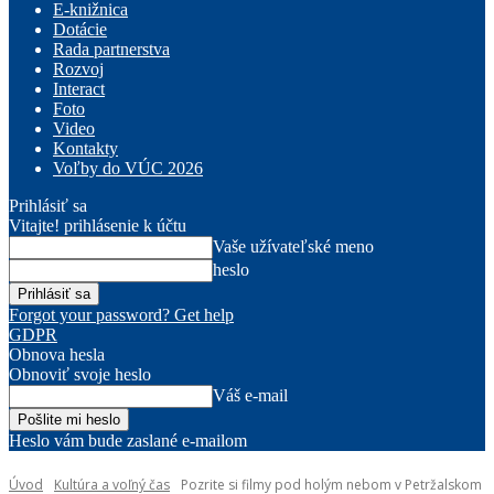
E-knižnica
Dotácie
Rada partnerstva
Rozvoj
Interact
Foto
Video
Kontakty
Voľby do VÚC 2026
Prihlásiť sa
Vitajte! prihlásenie k účtu
Vaše užívateľské meno
heslo
Forgot your password? Get help
GDPR
Obnova hesla
Obnoviť svoje heslo
Váš e-mail
Heslo vám bude zaslané e-mailom
Úvod
Kultúra a voľný čas
Pozrite si filmy pod holým nebom v Petržalskom