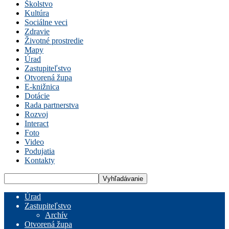
Školstvo
Kultúra
Sociálne veci
Zdravie
Životné prostredie
Mapy
Úrad
Zastupiteľstvo
Otvorená župa
E-knižnica
Dotácie
Rada partnerstva
Rozvoj
Interact
Foto
Video
Podujatia
Kontakty
Úrad
Zastupiteľstvo
Archív
Otvorená župa