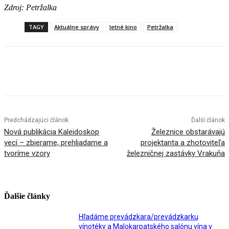
Zdroj: Petržalka
TAGY
Aktuálne správy
letné kino
Petržalka
Facebook
X
Linkedin
Tumblr
Predchádzajúci článok
Ďalší článok
Nová publikácia Kaleidoskop
Železnice obstarávajú
vecí – zbierame, prehliadame a
projektanta a zhotoviteľa
tvoríme vzory
železničnej zastávky Vrakuňa
Ďalšie články
Hľadáme prevádzkara/prevádzkarku
vínotéky a Malokarpatského salónu vína v