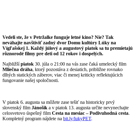
Vedeli ste, že v Petržalke funguje letné kino? Nie? Tak
neváhajte navštíviť zadný dvor Domu kultúry Lúky na
Vígľašskej 1. Každý júlový a augustový piatok sa tu premietajú
rôznorodé filmy pre deti od 12 rokov i dospelých.
Najbližší
piatok
30. júla o 21:00 na vás zase čaká umelecký film
Mliečna dráha
, ktorý pozostáva z desiatich, približne rovnako
dlhých statických záberov, viac či menej kriticky reflektujúcich
fungovanie našej spoločnosti.
V piatok 6. augusta sa môžete zase tešiť na historicky prvý
slovenský film
Jánošík
a v piatok 13. augusta určite nevynechajte
celosvetovo úspešný film
Cesta na mesiac – Podivuhodná cesta
.
Kompletný program nájdete na
bit.ly/lukyPET
.