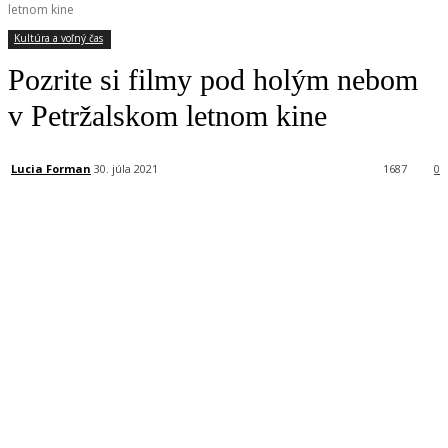
letnom kine
Kultúra a voľný čas
Pozrite si filmy pod holým nebom
v Petržalskom letnom kine
Lucia Forman
30. júla 2021
1687
0
Facebook
X
Linkedin
Tumblr