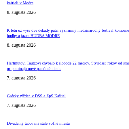
kaštieli v Modre
8. augusta 2026
K letu už vyše dve dekády patrí významný medzinárodný festival komorne
hudby a jazzu HUDBA MODRE
8. augusta 2026
Hartmutovi Tautzovi chýbalo k slobode 22 metrov. Štyridsať rokov od smr
pripomínajú nové pamätné tabule
7. augusta 2026
Grécky týždeň v DSS a ZpS Kaštieľ
7. augusta 2026
Divadelný tábor má stále voľné miesta