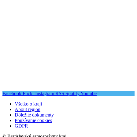
Facebook
Flickr
Instagram
RSS
Spotify
Youtube
Všetko o kraji
About region
Dôležité dokumenty
Používanie cookies
GDPR
© Bratislavský samosprávny kraj