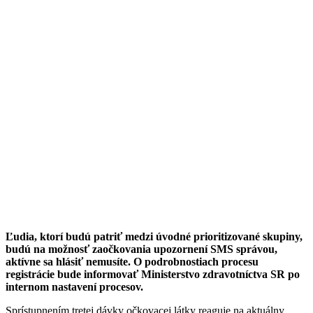
Ľudia, ktorí budú patriť medzi úvodné prioritizované skupiny,
budú na možnosť zaočkovania upozornení SMS správou,
aktívne sa hlásiť nemusíte. O podrobnostiach procesu
registrácie bude informovať Ministerstvo zdravotníctva SR po
internom nastavení procesov.
Sprístupnením tretej dávky očkovacej látky reaguje na aktuálny