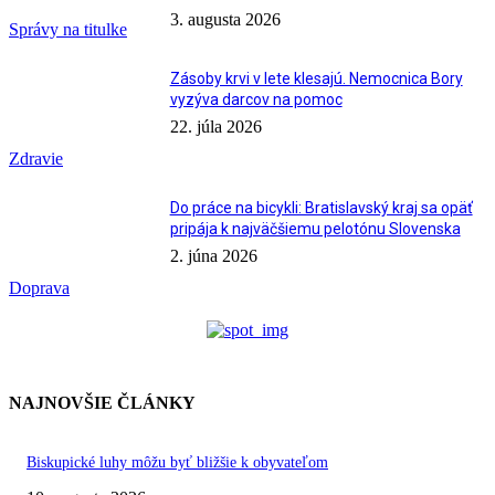
3. augusta 2026
Správy na titulke
Zásoby krvi v lete klesajú. Nemocnica Bory
vyzýva darcov na pomoc
22. júla 2026
Zdravie
Do práce na bicykli: Bratislavský kraj sa opäť
pripája k najväčšiemu pelotónu Slovenska
2. júna 2026
Doprava
NAJNOVŠIE ČLÁNKY
Biskupické luhy môžu byť bližšie k obyvateľom