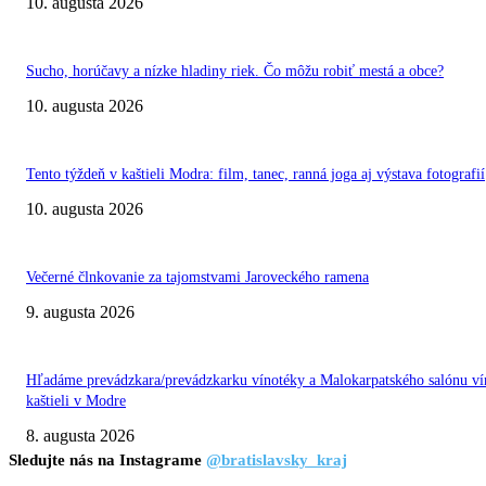
10. augusta 2026
Sucho, horúčavy a nízke hladiny riek. Čo môžu robiť mestá a obce?
10. augusta 2026
Tento týždeň v kaštieli Modra: film, tanec, ranná joga aj výstava fotografií
10. augusta 2026
Večerné člnkovanie za tajomstvami Jaroveckého ramena
9. augusta 2026
Hľadáme prevádzkara/prevádzkarku vínotéky a Malokarpatského salónu ví
kaštieli v Modre
8. augusta 2026
Sledujte nás na Instagrame
@bratislavsky_kraj