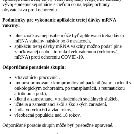
vývoj epidemickej situácie s cieľom čo najlepšej ochrany
obyvateľstva proti ochoreniu.
Podmienky pre vykonanie aplikácie tretej dávky mRNA
vakcíny:
plne zaočkovanej osobe môže byť aplikovaná tretia dávka
mRNA vakcíny najskôr po 8 mesiacoch,
aplikáciu tretej dávky mRNA vakcíny možno podať plne
zaočkovanej osobe ktoroukoľvek vakcínou (vektorová,
mRNA) proti ochoreniu COVID-19.
Odporúčané poradenie skupín:
zdravotnícki pracovníci,
imunosuprimovaní / kompromitovaní pacienti (napr. pacienti s
onkologickým ochorením, po transplantácii, s reumatickou
artritídou a pod.),
klienti a zamestnanci v zariadeniach sociálnych služieb,
učitelia a zamestnanci škôl a školských zariadení,
ľudia vo veku 60 a viac rokov,
všeobecná populácia nad 18 rokov.
Odporúčané poradie skupín môže byť priebežne upravené.