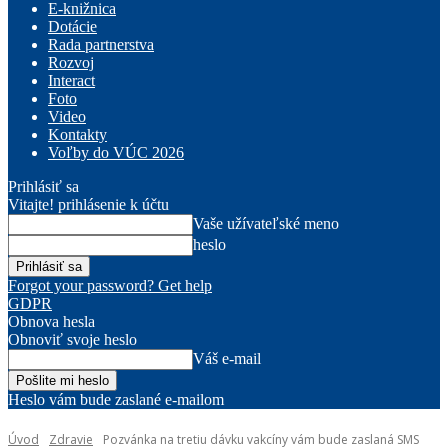
E-knižnica
Dotácie
Rada partnerstva
Rozvoj
Interact
Foto
Video
Kontakty
Voľby do VÚC 2026
Prihlásiť sa
Vitajte! prihlásenie k účtu
Vaše užívateľské meno
heslo
Forgot your password? Get help
GDPR
Obnova hesla
Obnoviť svoje heslo
Váš e-mail
Heslo vám bude zaslané e-mailom
Úvod
Zdravie
Pozvánka na tretiu dávku vakcíny vám bude zaslaná SMS