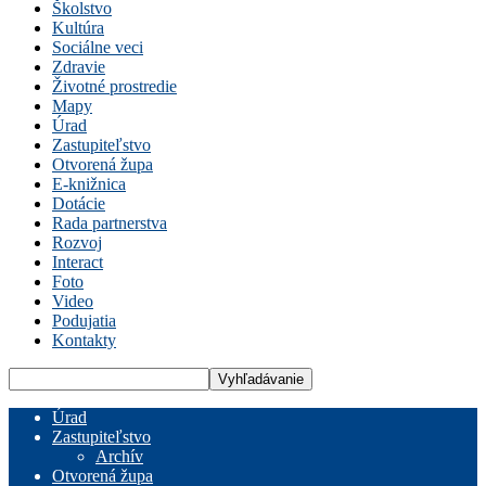
Školstvo
Kultúra
Sociálne veci
Zdravie
Životné prostredie
Mapy
Úrad
Zastupiteľstvo
Otvorená župa
E-knižnica
Dotácie
Rada partnerstva
Rozvoj
Interact
Foto
Video
Podujatia
Kontakty
Úrad
Zastupiteľstvo
Archív
Otvorená župa