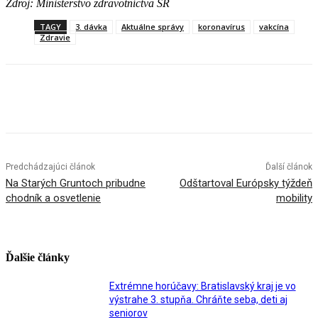
Zdroj: Ministerstvo zdravotníctva SR
TAGY
3. dávka
Aktuálne správy
koronavírus
vakcína
Zdravie
Facebook
X
Linkedin
Tumblr
Predchádzajúci článok
Ďalší článok
Na Starých Gruntoch pribudne
Odštartoval Európsky týždeň
chodník a osvetlenie
mobility
Ďalšie články
Extrémne horúčavy: Bratislavský kraj je vo
výstrahe 3. stupňa. Chráňte seba, deti aj
seniorov