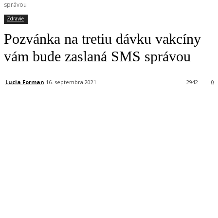
správou
Zdravie
Pozvánka na tretiu dávku vakcíny
vám bude zaslaná SMS správou
Lucia Forman
16. septembra 2021
2942
0
Facebook
X
Linkedin
Tumblr