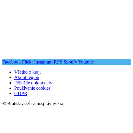
Facebook
Flickr
Instagram
RSS
Spotify
Youtube
Všetko o kraji
About region
Dôležité dokumenty
Používanie cookies
GDPR
© Bratislavský samosprávny kraj