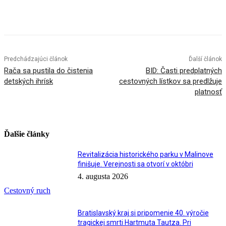
Facebook
X
Linkedin
Tumblr
Predchádzajúci článok
Ďalší článok
Rača sa pustila do čistenia
BID: Časti predplatných
detských ihrísk
cestovných lístkov sa predlžuje
platnosť
Ďalšie články
Revitalizácia historického parku v Malinove
finišuje. Verejnosti sa otvorí v októbri
4. augusta 2026
Cestovný ruch
Bratislavský kraj si pripomenie 40. výročie
tragickej smrti Hartmuta Tautza. Pri