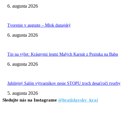
6. augusta 2026
Tvorenie v auguste – Mlok dunajský
6. augusta 2026
Tip na výlet: Krásnymi lesmi Malých Karpát z Pezinka na Babu
6. augusta 2026
Jubilejný Salón výtvarníkov nesie STOPU troch desaťročí tvorby
5. augusta 2026
Sledujte nás na Instagrame
@bratislavsky_kraj