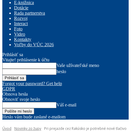
E-knižnica
Dotácie
Rada partnerstva
Rozvoj
Interact
Foto
Video
Kontakty
Voľby do VÚC 2026
Prihlásiť sa
Vitajte! prihlásenie k účtu
Vaše užívateľské meno
heslo
Forgot your password? Get help
GDPR
Obnova hesla
Obnoviť svoje heslo
Váš e-mail
Heslo vám bude zaslané e-mailom
Úvod
Novinky zo župy
Pri prejazde cez Rakúsko je potrebné nové tlačivo