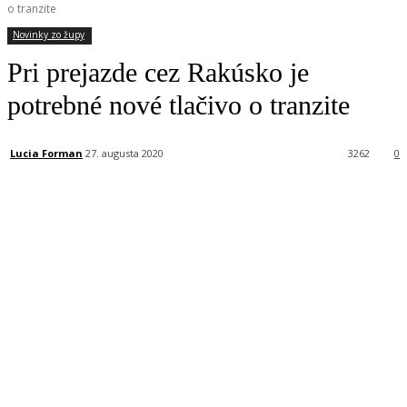
o tranzite
Novinky zo župy
Pri prejazde cez Rakúsko je
potrebné nové tlačivo o tranzite
Lucia Forman
27. augusta 2020
3262
0
Facebook
X
Linkedin
Tumblr