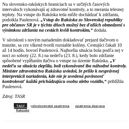
Na slovensko-rakúskych hraniciach sa v určitých časových
intervaloch vykonávajú aj zdravotné kontroly, a to merania telesnej
teploty. Na vstupe do Rakúska teda môže dochádzať k zdržaniu,
podotkla Paulenová.
„Vstup do Rakúska zo Slovenskej republiky
pre občanov SR je v týchto dňoch možný bez ďalších obmedzení s
výnimkou zdržania na cestách kvôli kontrolám,“
dodala.
V súvislosti s novým nariadením dokladovať prejazd tlačivom o
tranzite, sa cez víkend tvorili rozsiahle kolóny. Cestujúci čakali 10
až 14 hodín, hovorí Paulenová. Najhoršia situácia bola podľa nej v
noci zo soboty (22. 8.) na nedeľu (23. 8.), kedy bolo zdržanie
spôsobené vypĺňaním tlačiva o vstupe na územie Rakúska.
„V
nedeľu sa situácia zlepšila, boli vykonávané iba náhodné kontroly.
Minister zdravotníctva Rakúska uviedol, že prišlo k nesprávnej
interpretácii nariadenia, kde nie je uvedená povinnosť
kontrolovať každú prichádzajúcu osobu alebo vozidlo,“
priblížila
Paulenová.
Zdroj: TASR
TAGY
celoslovenské opatrenia
opatrenia doprava
Rakúsko