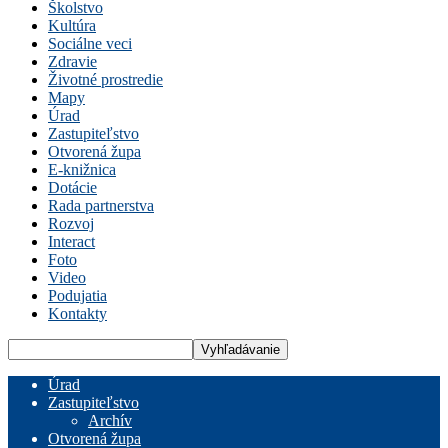
Školstvo
Kultúra
Sociálne veci
Zdravie
Životné prostredie
Mapy
Úrad
Zastupiteľstvo
Otvorená župa
E-knižnica
Dotácie
Rada partnerstva
Rozvoj
Interact
Foto
Video
Podujatia
Kontakty
Úrad
Zastupiteľstvo
Archív
Otvorená župa