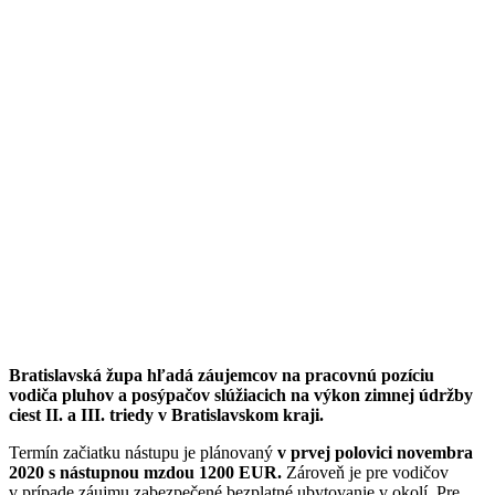
Bratislavská župa hľadá záujemcov na pracovnú pozíciu
vodiča pluhov a posýpačov slúžiacich na výkon zimnej údržby
ciest II. a III. triedy v Bratislavskom kraji.
Termín začiatku nástupu je plánovaný
v prvej polovici novembra
2020 s nástupnou mzdou 1200 EUR.
Zároveň je pre vodičov
v prípade záujmu zabezpečené bezplatné ubytovanie v okolí. Pre