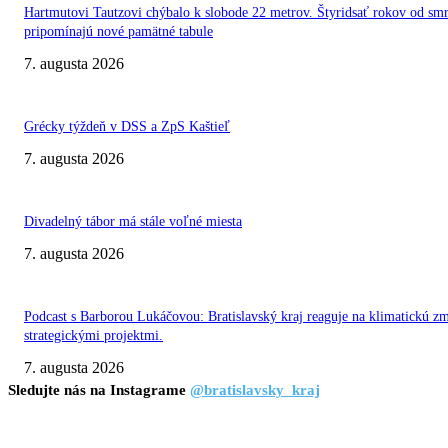
Hartmutovi Tautzovi chýbalo k slobode 22 metrov. Štyridsať rokov od smr
pripomínajú nové pamätné tabule
7. augusta 2026
Grécky týždeň v DSS a ZpS Kaštieľ
7. augusta 2026
Divadelný tábor má stále voľné miesta
7. augusta 2026
Podcast s Barborou Lukáčovou: Bratislavský kraj reaguje na klimatickú z
strategickými projektmi.
7. augusta 2026
Sledujte nás na Instagrame
@bratislavsky_kraj