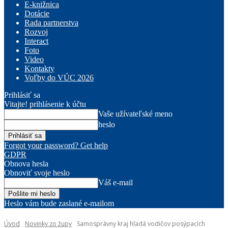
E-knižnica
Dotácie
Rada partnerstva
Rozvoj
Interact
Foto
Video
Kontakty
Voľby do VÚC 2026
Prihlásiť sa
Vitajte! prihlásenie k účtu
Vaše užívateľské meno
heslo
Forgot your password? Get help
GDPR
Obnova hesla
Obnoviť svoje heslo
Váš e-mail
Heslo vám bude zaslané e-mailom
Úvod
Novinky zo župy
Samosprávny kraj hľadá vodičov posýpacích