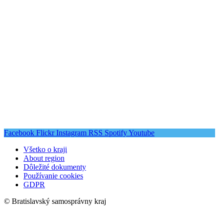
Facebook
Flickr
Instagram
RSS
Spotify
Youtube
Všetko o kraji
About region
Dôležité dokumenty
Používanie cookies
GDPR
© Bratislavský samosprávny kraj