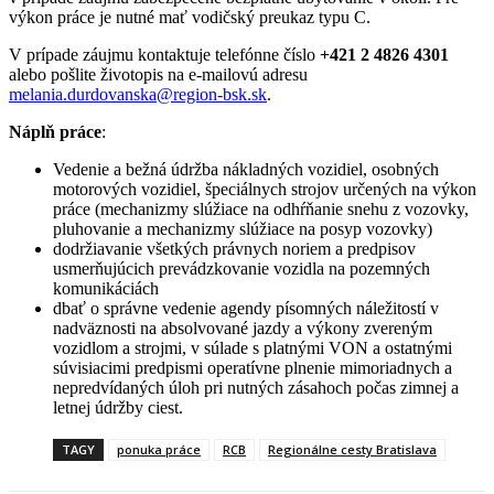
výkon práce je nutné mať vodičský preukaz typu C.
V prípade záujmu kontaktuje telefónne číslo
+421 2 4826 4301
alebo pošlite životopis na e-mailovú adresu
melania.durdovanska@region-bsk.sk
.
Náplň práce
:
Vedenie a bežná údržba nákladných vozidiel, osobných
motorových vozidiel, špeciálnych strojov určených na výkon
práce (mechanizmy slúžiace na odhŕňanie snehu z vozovky,
pluhovanie a mechanizmy slúžiace na posyp vozovky)
dodržiavanie všetkých právnych noriem a predpisov
usmerňujúcich prevádzkovanie vozidla na pozemných
komunikáciách
dbať o správne vedenie agendy písomných náležitostí v
nadväznosti na absolvované jazdy a výkony zvereným
vozidlom a strojmi, v súlade s platnými VON a ostatnými
súvisiacimi predpismi operatívne plnenie mimoriadnych a
nepredvídaných úloh pri nutných zásahoch počas zimnej a
letnej údržby ciest.
TAGY
ponuka práce
RCB
Regionálne cesty Bratislava