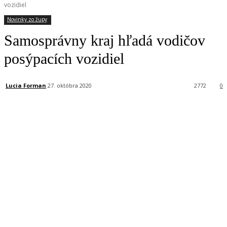
vozidiel
Novinky zo župy
Samosprávny kraj hľadá vodičov
posýpacích vozidiel
Lucia Forman
27. októbra 2020
2772
0
Facebook
X
Linkedin
Tumblr