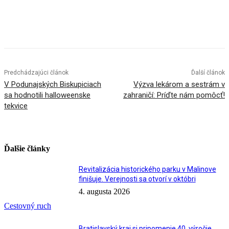
Facebook
X
Linkedin
Tumblr
Predchádzajúci článok
Ďalší článok
V Podunajských Biskupiciach
Výzva lekárom a sestrám v
sa hodnotili halloweenske
zahraničí: Príďte nám pomôcť!
tekvice
Ďalšie články
Revitalizácia historického parku v Malinove
finišuje. Verejnosti sa otvorí v októbri
4. augusta 2026
Cestovný ruch
Bratislavský kraj si pripomenie 40. výročie