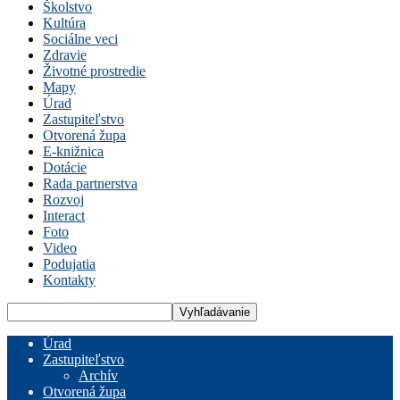
Školstvo
Kultúra
Sociálne veci
Zdravie
Životné prostredie
Mapy
Úrad
Zastupiteľstvo
Otvorená župa
E-knižnica
Dotácie
Rada partnerstva
Rozvoj
Interact
Foto
Video
Podujatia
Kontakty
Úrad
Zastupiteľstvo
Archív
Otvorená župa