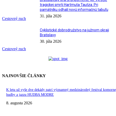
tragickej smrti Hartmuta Tautza. Pri
pamätníku odhalí novú informačnú tabuľu
31. júla 2026
Cestovný ruch
Cyklistické dobrodružstvo na južnom okraji
Bratislavy
30. júla 2026
Cestovný ruch
NAJNOVŠIE ČLÁNKY
K letu už vyše dve dekády patrí významný medzinárodný festival komorne
hudby a jazzu HUDBA MODRE
8. augusta 2026