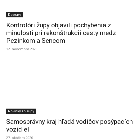
Doprava
Kontrolóri župy objavili pochybenia z
minulosti pri rekonštrukcii cesty medzi
Pezinkom a Sencom
12. novembra 2020
Novinky zo župy
Samosprávny kraj hľadá vodičov posýpacích
vozidiel
27. októbra 2020