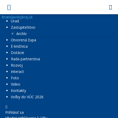
Bratislavskykraj.sk
Úrad
Zastupiteľstvo
Archív
Otvorená župa
E-knižnica
Dotácie
Rada partnerstva
Rozvoj
Interact
Foto
Video
Kontakty
Voľby do VÚC 2026
Prihlásiť sa
Vitajte! prihlásenie k účtu