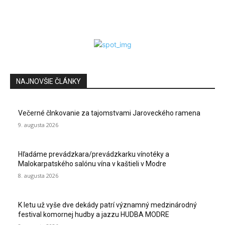
NAJNOVŠIE ČLÁNKY
Večerné člnkovanie za tajomstvami Jaroveckého ramena
9. augusta 2026
Hľadáme prevádzkara/prevádzkarku vínotéky a
Malokarpatského salónu vína v kaštieli v Modre
8. augusta 2026
K letu už vyše dve dekády patrí významný medzinárodný
festival komornej hudby a jazzu HUDBA MODRE