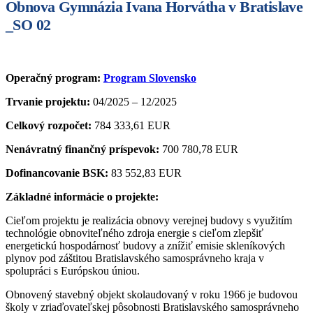
Obnova Gymnázia Ivana Horvátha v Bratislave
_SO 02
Operačný program:
Program Slovensko
Trvanie projektu:
04/2025 – 12/2025
Celkový rozpočet:
784 333,61
EUR
Nenávratný finančný príspevok:
700 780,78
EUR
Dofinancovanie BSK:
83 552,83
EUR
Základné informácie o projekte:
Cieľom projektu je realizácia obnovy verejnej budovy s využitím
technológie obnoviteľného zdroja energie s cieľom zlepšiť
energetickú hospodárnosť budovy a znížiť emisie skleníkových
plynov pod záštitou Bratislavského samosprávneho kraja v
spolupráci s Európskou úniou.
Obnovený stavebný objekt skolaudovaný v roku 1966 je budovou
školy v zriaďovateľskej pôsobnosti Bratislavského samosprávneho