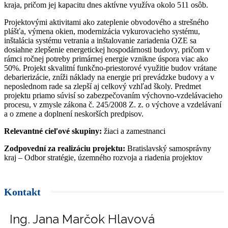
kraja, pričom jej kapacitu dnes aktívne využíva okolo 511 osôb.
Projektovými aktivitami ako zateplenie obvodového a strešného
plášťa, výmena okien, modernizácia vykurovacieho systému,
inštalácia systému vetrania a inštalovanie zariadenia OZE sa
dosiahne zlepšenie energetickej hospodárnosti budovy, pričom v
rámci ročnej potreby primárnej energie vznikne úspora viac ako
50%. Projekt skvalitní funkčno-priestorové využitie budov vrátane
debarierizácie, zníži náklady na energie pri prevádzke budovy a v
neposlednom rade sa zlepší aj celkový vzhľad školy. Predmet
projektu priamo súvisí so zabezpečovaním výchovno-vzdelávacieho
procesu, v zmysle zákona č. 245/2008 Z. z. o výchove a vzdelávaní
a o zmene a doplnení neskorších predpisov.
Relevantné cieľové skupiny:
žiaci a zamestnanci
Zodpovední za realizáciu projektu:
Bratislavský samosprávny
kraj – Odbor stratégie, územného rozvoja a riadenia projektov
Kontakt
Ing. Jana Marčok Hlavová