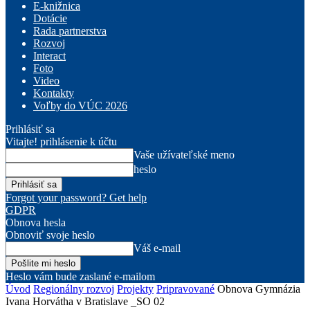
E-knižnica
Dotácie
Rada partnerstva
Rozvoj
Interact
Foto
Video
Kontakty
Voľby do VÚC 2026
Prihlásiť sa
Vitajte! prihlásenie k účtu
Vaše užívateľské meno
heslo
Forgot your password? Get help
GDPR
Obnova hesla
Obnoviť svoje heslo
Váš e-mail
Heslo vám bude zaslané e-mailom
Úvod
Regionálny rozvoj
Projekty
Pripravované
Obnova Gymnázia
Ivana Horvátha v Bratislave _SO 02