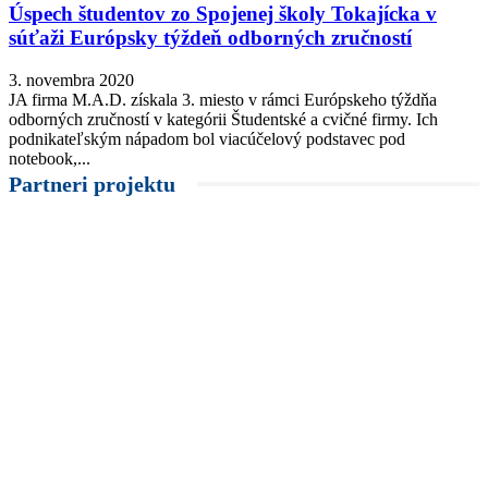
Úspech študentov zo Spojenej školy Tokajícka v
súťaži Európsky týždeň odborných zručností
3. novembra 2020
JA firma M.A.D. získala 3. miesto v rámci Európskeho týždňa
odborných zručností v kategórii Študentské a cvičné firmy. Ich
podnikateľským nápadom bol viacúčelový podstavec pod
notebook,...
Partneri projektu