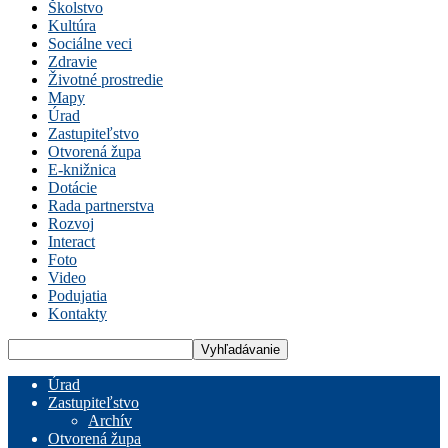
Školstvo
Kultúra
Sociálne veci
Zdravie
Životné prostredie
Mapy
Úrad
Zastupiteľstvo
Otvorená župa
E-knižnica
Dotácie
Rada partnerstva
Rozvoj
Interact
Foto
Video
Podujatia
Kontakty
Úrad
Zastupiteľstvo
Archív
Otvorená župa