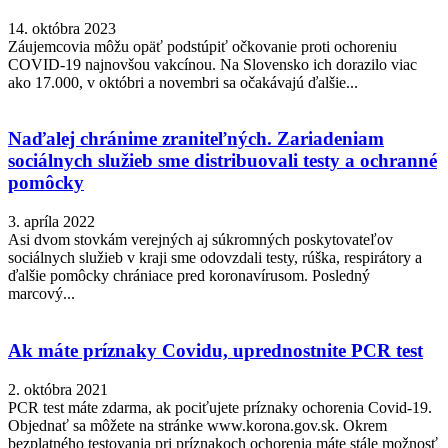
14. októbra 2023
Záujemcovia môžu opäť podstúpiť očkovanie proti ochoreniu
COVID-19 najnovšou vakcínou. Na Slovensko ich dorazilo viac
ako 17.000, v októbri a novembri sa očakávajú ďalšie...
Naďalej chránime zraniteľných. Zariadeniam
sociálnych služieb sme distribuovali testy a ochranné
pomôcky
3. apríla 2022
Asi dvom stovkám verejných aj súkromných poskytovateľov
sociálnych služieb v kraji sme odovzdali testy, rúška, respirátory a
ďalšie pomôcky chrániace pred koronavírusom. Posledný
marcový...
Ak máte príznaky Covidu, uprednostnite PCR test
2. októbra 2021
PCR test máte zdarma, ak pociťujete príznaky ochorenia Covid-19.
Objednať sa môžete na stránke www.korona.gov.sk. Okrem
bezplatného testovania pri príznakoch ochorenia máte stále možnosť