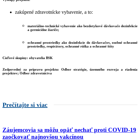
zakúpené zdravotnícke vybavenie, a to:
materiálno-technické vybavenie ako bezdotykové dávkovače dezinfekcie
a germicídne žiariče;
ochranné prostriedky ako dezinfekcie do dávkovačov, osobné ochranné
prostriedky, respirátory, ochranné rúška a ochranné štíty
Cieľové skupiny:
obyvatelia BSK
Zodpovedný za prípravu projektu:
Odbor stratégie, územného rozvoja a riadenia
projektov; Odbor zdravotníctva
Prečítajte si viac
Záujemcovia sa môžu opäť nechať proti COVID-19
zaočkovať najnovšou vakcínou