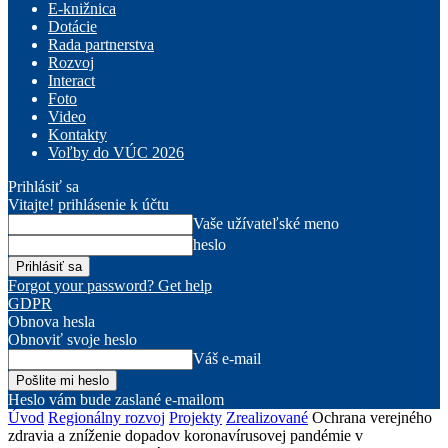
E-knižnica
Dotácie
Rada partnerstva
Rozvoj
Interact
Foto
Video
Kontakty
Voľby do VÚC 2026
Prihlásiť sa
Vitajte! prihlásenie k účtu
Vaše užívateľské meno
heslo
Forgot your password? Get help
GDPR
Obnova hesla
Obnoviť svoje heslo
Váš e-mail
Heslo vám bude zaslané e-mailom
Úvod
Regionálny rozvoj
Projekty
Zrealizované
Ochrana verejného
zdravia a zníženie dopadov koronavírusovej pandémie v