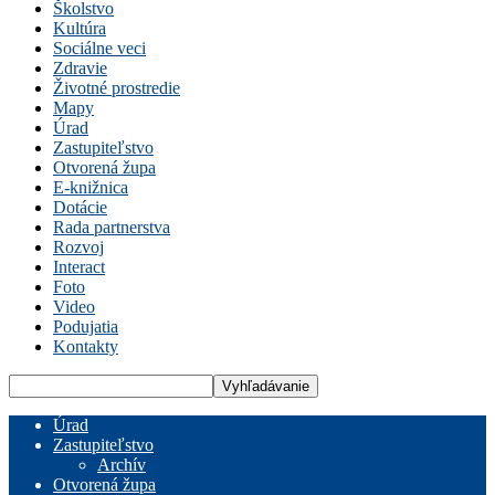
Školstvo
Kultúra
Sociálne veci
Zdravie
Životné prostredie
Mapy
Úrad
Zastupiteľstvo
Otvorená župa
E-knižnica
Dotácie
Rada partnerstva
Rozvoj
Interact
Foto
Video
Podujatia
Kontakty
Úrad
Zastupiteľstvo
Archív
Otvorená župa