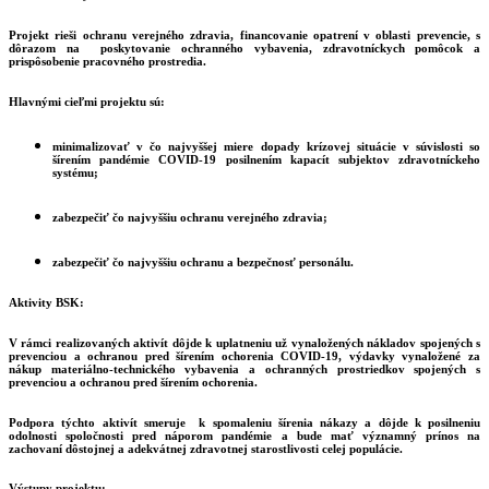
Projekt rieši ochranu verejného zdravia, financovanie opatrení v oblasti prevencie, s
dôrazom na poskytovanie ochranného vybavenia, zdravotníckych pomôcok a
prispôsobenie pracovného prostredia.
Hlavnými cieľmi projektu sú:
minimalizovať v čo najvyššej miere dopady krízovej situácie v súvislosti so
šírením pandémie COVID-19 posilnením kapacít subjektov zdravotníckeho
systému;
zabezpečiť čo najvyššiu ochranu verejného zdravia;
zabezpečiť čo najvyššiu ochranu a bezpečnosť personálu.
Aktivity BSK:
V rámci realizovaných aktivít dôjde k uplatneniu už vynaložených nákladov spojených s
prevenciou a ochranou pred šírením ochorenia COVID-19, výdavky vynaložené za
nákup materiálno-technického vybavenia a ochranných prostriedkov spojených s
prevenciou a ochranou pred šírením ochorenia.
Podpora týchto aktivít smeruje k spomaleniu šírenia nákazy a dôjde k posilneniu
odolnosti spoločnosti pred náporom pandémie a bude mať významný prínos na
zachovaní dôstojnej a adekvátnej zdravotnej starostlivosti celej populácie.
Výstupy projektu: