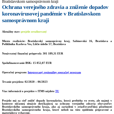
Bratislavskom samosprávnom kraji
Ochrana verejného zdravia a zníženie dopadov
koronavírusovej pandémie v Bratislavskom
samosprávnom kraji
Aktuálny stav:
projekt zrealizovaný
Miesto realizácie:
Bratislavský samosprávny kraj, Sabinovská 16, Bratislava a
Poliklinika Karlova Ves, Líščie údolie 57, Bratislava
Nenávratný finančný príspevok:
301 189,31
EUR
Spolufinancovanie BSK:
15 852,07 EUR
Operačný program:
Integrovaný regionálny operačný program
Trvanie projektu:
02/2020 – 06/2023
Viac informácií o projekte v ITMS nájdete
TU
Projekt má za cieľ znížiť dopady koronakrízy, ktorá prebieha vo svete, ale najmä v
kontexte súčasnej situácie dotýkajúcej sa ochrany verejného zdravia obyvateľov
Bratislavského samosprávneho kraja, ako aj zariadení v zriaďovateľskej pôsobnosti
Bratislavského samosprávneho kraja, ktoré neboli na túto epidémiu pripravené a
materiálovo vybavené.