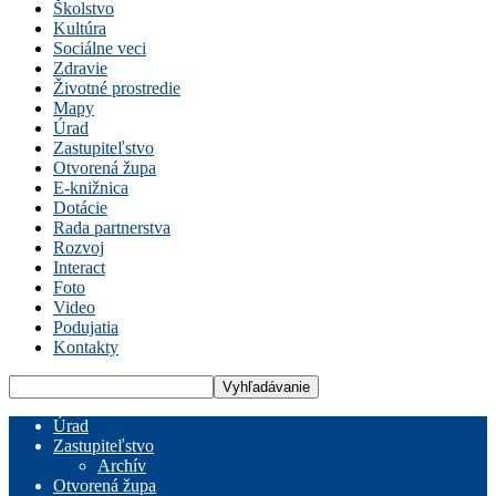
Školstvo
Kultúra
Sociálne veci
Zdravie
Životné prostredie
Mapy
Úrad
Zastupiteľstvo
Otvorená župa
E-knižnica
Dotácie
Rada partnerstva
Rozvoj
Interact
Foto
Video
Podujatia
Kontakty
Úrad
Zastupiteľstvo
Archív
Otvorená župa