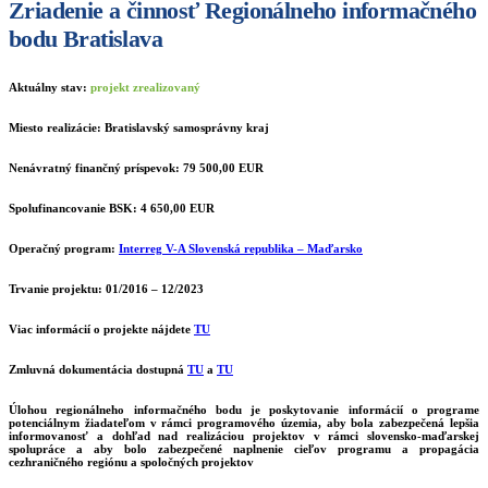
Zriadenie a činnosť Regionálneho informačného
bodu Bratislava
Aktuálny stav:
projekt zrealizovaný
Miesto realizácie:
Bratislavský samosprávny kraj
Nenávratný finančný príspevok:
79 500,00 EUR
Spolufinancovanie BSK:
4 650,00 EUR
Operačný program:
Interreg V-A Slovenská republika – Maďarsko
Trvanie projektu:
01/2016 – 12/2023
Viac informácií o projekte nájdete
TU
Zmluvná dokumentácia dostupná
TU
a
TU
Úlohou regionálneho informačného bodu je poskytovanie informácií o programe
potenciálnym žiadateľom v rámci programového územia, aby bola zabezpečená lepšia
informovanosť a dohľad nad realizáciou projektov v rámci slovensko-maďarskej
spolupráce a aby bolo zabezpečené naplnenie cieľov programu a propagácia
cezhraničného regiónu a spoločných projektov