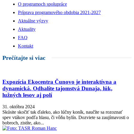
O programoch spolupráce
Príprava programového obdobia 2021-2027
Aktuálne výzvy
Aktuality
FAQ
Kontakt
Prečítajte si viac
Expozícia Ekocentra Čunovo je interaktívna a
dynamická. Odhalíte tajomstvá Dunaja, lúk,
lužných lesov aj polí
31. októbra 2024
Skúsite skočiť tak ďaleko, ako lúčny koník, naučíte sa rozoznať
spev vtákov podľa hlasu, či vôňu bylín. Dozviete sa zaujímavosti o
bobroch, zistíte, ako...