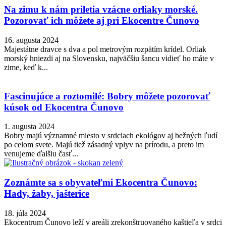
Na zimu k nám priletia vzácne orliaky morské.
Pozorovať ich môžete aj pri Ekocentre Čunovo
16. augusta 2024
Majestátne dravce s dva a pol metrovým rozpätím krídel. Orliak
morský hniezdi aj na Slovensku, najväčšiu šancu vidieť ho máte v
zime, keď k...
Fascinujúce a roztomilé: Bobry môžete pozorovať
kúsok od Ekocentra Čunovo
1. augusta 2024
Bobry majú významné miesto v srdciach ekológov aj bežných ľudí
po celom svete. Majú tiež zásadný vplyv na prírodu, a preto im
venujeme ďalšiu časť...
Zoznámte sa s obyvateľmi Ekocentra Čunovo:
Hady, žaby, jašterice
18. júla 2024
Ekocentrum Čunovo leží v areáli zrekonštruovaného kaštieľa v srdci