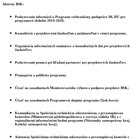
Aktivity BSK
:
Poskytovanie informácií o Programe cezhraničnej spolupráce SK-HU pre
programové obdobie 2014-2020;
Konzultácie s projektovými žiadateľmi a prijímateľmi v rámci programu;
Organizácia informačných seminárov a konzultačných dní pre projektových
žiadateľov;
Poskytovanie pomoci pri hľadaní partnerov pre projektových žiadateľov;
Propagácia a publicita programu;
Účasť na zasadnutiach Monitorovacieho výboru a podpora projektov BSK;
Účasť na zasadnutiach Programovej skupiny programu (Task force);
Komunikácia so Spoločným technickým sekretariátom, s prvostupňovou
kontrolou (Ministerstvom pôdohospodárstva a rozvoja vidieka SR) a s
regionálnymi informačnými bodmi programu (Nitriansky samosprávny kraj,
Košický samosprávny kraj);
Asistencia Spoločnému technickému sekretariátu a prvostupňovej kontrole v