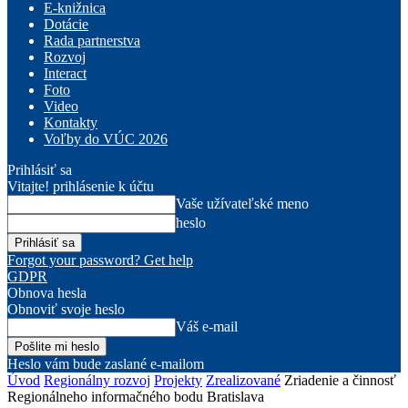
E-knižnica
Dotácie
Rada partnerstva
Rozvoj
Interact
Foto
Video
Kontakty
Voľby do VÚC 2026
Prihlásiť sa
Vitajte! prihlásenie k účtu
Vaše užívateľské meno
heslo
Forgot your password? Get help
GDPR
Obnova hesla
Obnoviť svoje heslo
Váš e-mail
Heslo vám bude zaslané e-mailom
Úvod
Regionálny rozvoj
Projekty
Zrealizované
Zriadenie a činnosť
Regionálneho informačného bodu Bratislava