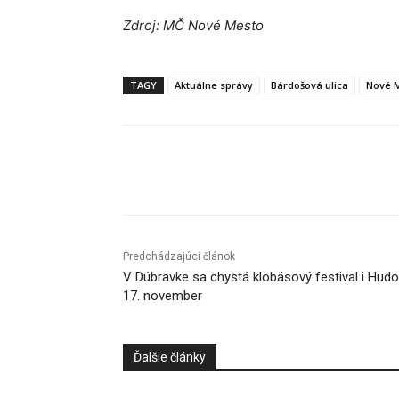
Zdroj: MČ Nové Mesto
TAGY
Aktuálne správy
Bárdošová ulica
Nové 
Facebook
X
Linkedin
Predchádzajúci článok
V Dúbravke sa chystá klobásový festival i Hud
17. november
Ďalšie články