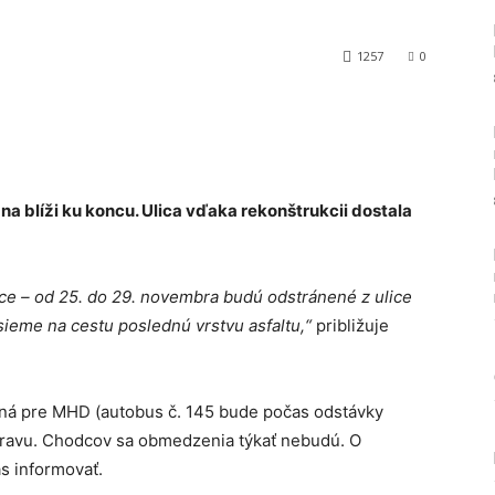
1257
0
Tumblr
 blíži ku koncu. Ulica vďaka rekonštrukcii dostala
e – od 25. do 29. novembra budú odstránené z ulice
sieme na cestu poslednú vrstvu asfaltu,“
približuje
ná pre MHD (autobus č. 145 bude počas odstávky
opravu. Chodcov sa obmedzenia týkať nebudú. O
s informovať.