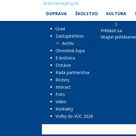
Bratislavskykraj.sk
DOPRAVA
ŠKOLSTVO
KULTÚRA
Úrad
Prihlásiť sa
Zastupiteľstvo
Vitajte! prihláseni
Archív
Otvorená župa
E-knižnica
Dotácie
Rada partnerstva
Rozvoj
Interact
Foto
Video
Kontakty
Voľby do VÚC 2026