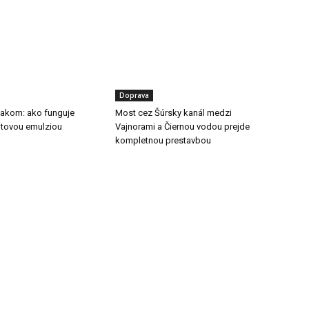
Doprava
tlakom: ako funguje
Most cez Šúrsky kanál medzi
ltovou emulziou
Vajnorami a Čiernou vodou prejde
kompletnou prestavbou