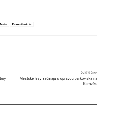
Mesto
Rekonštrukcia
Tumblr
Ďalší článok
obný
Mestské lesy začínajú s opravou parkoviska na
Kamzíku