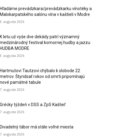
Hľadáme prevádzkara/prevádzkarku vínotéky a
Malokarpatského salónu vína v kaštieli v Modre
8. augusta 2026
K letu už vyše dve dekády patrí významný
medzinárodný festival komornej hudby a jazzu
HUDBA MODRE
8. augusta 2026
Hartmutovi Tautzovi chýbalo k slobode 22
metrov. Štyridsať rokov od smrti pripomínajú
nové pamätné tabule
7. augusta 2026
Grécky týždeň v DSS a ZpS Kaštieľ
7. augusta 2026
Divadelný tábor má stále voľné miesta
7. augusta 2026