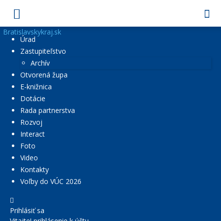
Bratislavskykraj.sk
Úrad
Zastupiteľstvo
Archív
Otvorená župa
E-knižnica
Dotácie
Rada partnerstva
Rozvoj
Interact
Foto
Video
Kontakty
Voľby do VÚC 2026
Prihlásiť sa
Vitajte! prihlásenie k účtu