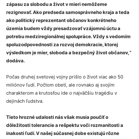
zápasu za slobodu a život v mieri nemôžeme
rezignovať. Ako predseda samosprávneho kraja a teda
ako politický reprezentant občanov konkrétneho
územia budem vždy presadzovať vzájomnú úctu a
potrebu medziregionálnej spolupráce. Vždy s vedomím
spoluzodpovednosti za rozvoj demokracie, ktorej
výsledkom je mier, sloboda a bezpečný život občanov,“
dodáva.
Počas druhej svetovej vojny prišlo o život viac ako 50
miliónov ľudí. Počtom obetí, ale rovnako aj svojím
charakterom a krutosťou ide o najväčšiu tragédiu v
dejinách ľudstva.
Tieto hrozné udalosti nás však musia poučiť o
dôležitosti tolerancie a rešpektu voči rozmanitosti a
inakosti ľudí. V našej súčasnej dobe existujú rôzne