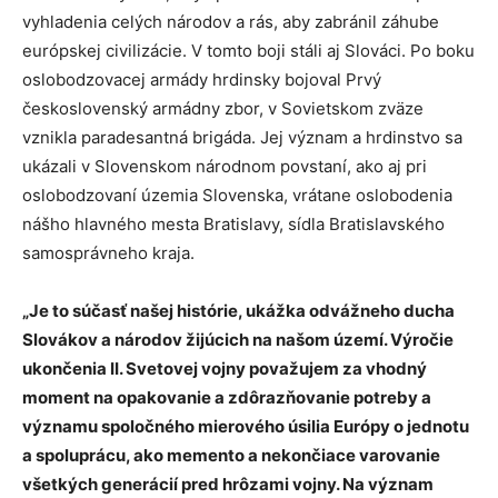
vyhladenia celých národov a rás, aby zabránil záhube
európskej civilizácie. V tomto boji stáli aj Slováci. Po boku
oslobodzovacej armády hrdinsky bojoval Prvý
československý armádny zbor, v Sovietskom zväze
vznikla paradesantná brigáda. Jej význam a hrdinstvo sa
ukázali v Slovenskom národnom povstaní, ako aj pri
oslobodzovaní územia Slovenska, vrátane oslobodenia
nášho hlavného mesta Bratislavy, sídla Bratislavského
samosprávneho kraja.
„Je to súčasť našej histórie, ukážka odvážneho ducha
Slovákov a národov žijúcich na našom území. Výročie
ukončenia II. Svetovej vojny považujem za vhodný
moment na opakovanie a zdôrazňovanie potreby a
významu spoločného mierového úsilia Európy o jednotu
a spoluprácu, ako memento a nekončiace varovanie
všetkých generácií pred hrôzami vojny. Na význam