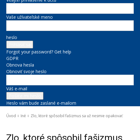
Vaše užívateľské meno
heslo
Forgot your password? Get help
GDPR
Obnova hesla
Obnoviť svoje heslo
Váš e-mail
Heslo vám bude zaslané e-mailom
Úvod
Iné
Zlo, ktoré spôsobil fašizmus sa už nesmie opakovať
Iné
Kultúra a voľný čas
Správy na titulke
Zlo, ktoré spôsobil fašizmus