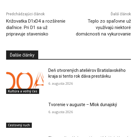
Predchádzajúci článok
Ďalší článok
Križovatka D1xD4 a rozšírenie
Teplo zo spaľovne už
diaľnice. Pri D1 sa už
využívajú niektoré
pripravuje stavenisko
domácnosti na vykurovanie
Ďalšie články
Deň otvorených ateliérov Bratislavského
kraja si tento rok dáva prestávku
6. augusta 2026
Kultúra a voľný čas
Tvorenie v auguste – Mlok dunajský
6. augusta 2026
Cestovný ruch