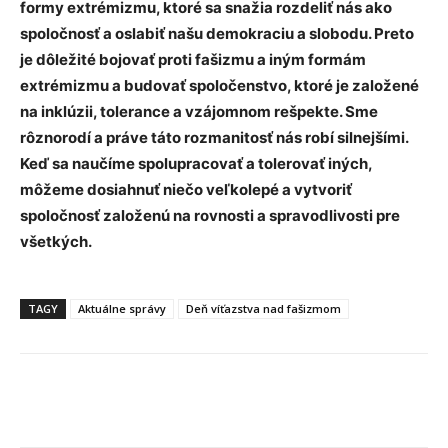
formy extrémizmu, ktoré sa snažia rozdeliť nás ako
spoločnosť a oslabiť našu demokraciu a slobodu. Preto
je dôležité bojovať proti fašizmu a iným formám
extrémizmu a budovať spoločenstvo, ktoré je založené
na inklúzii, tolerance a vzájomnom rešpekte. Sme
rôznorodí a práve táto rozmanitosť nás robí silnejšími.
Keď sa naučíme spolupracovať a tolerovať iných,
môžeme dosiahnuť niečo veľkolepé a vytvoriť
spoločnosť založenú na rovnosti a spravodlivosti pre
všetkých.
TAGY
Aktuálne správy
Deň víťazstva nad fašizmom
Facebook
X
Linkedin
Tumblr