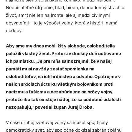
Neopísateľné utrpenie, hlad, bieda, dennodenný strach o
život, smrť nie len na fronte, ale aj medzi civilnými
obyvateľmi – to je výpočet vojny, ktorá v histórii nemá
obdoby.
Aby sme my dnes mohli žiť v slobode, osloboditelia
položili vlastný život. Preto si v dnešný deň uctievame
ich pamiatku. „Je pre mňa samozrejmé, že v našej
pamäti musí navždy zostať spomienka na
osloboditeľov, na ich hrdinstvo a odvahu. Opatrujme v
našich srdciach úctu ku všetkým bojovníkom proti
nacizmu a fašizmu a nezabúdajme na hrôzy vojny,
pretože iba tak existuje nádej, že sa podobné udalosti
nezopakujú,“ povedal župan Juraj Droba.
V čase druhej svetovej vojny sa musel spojiť celý
demokratický svet, aby spoločne dokázal zabrániť plánu