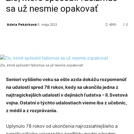
sa už nesmie opakovať
Adela Pekárková
8. mája 2023
4990
0
Facebook
X
Linkedin
Tumblr
Zlo, ktoré spôsobil fašizmus sa už nesmie zopakovať
Seniori vyššieho veku sa ešte azda dokážu rozpomenúť
na udalosti spred 78 rokov, kedy sa ukončila jedna z
najtragickejších udalostí v dejinách ľudstva – II. Svetová
vojna. Ostatní o týchto udalostiach vieme iba z učebníc,
z médií a z rozprávania.
Uplynulo 78 rokov od ukončenia najrozsiahlejšieho a
najničivejšieho vojenského konfliktu medzi národmi.