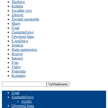
Školstvo
Kultúra
Sociálne veci
Zdravie
Životné prostredie
Mapy
Úrad
Zastupiteľstvo
Otvorená župa
E-knižnica
Dotácie
Rada partnerstva
Rozvoj
Interact
Foto
Video
Podujatia
Kontakty
Úrad
Zastupiteľstvo
Archív
Otvorená župa