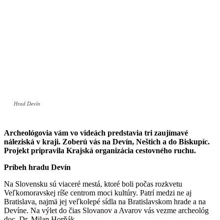
Hrad Devín
Archeológovia vám vo videách predstavia tri zaujímavé
náleziská v kraji. Zoberú vás na Devín, Neštich a do Biskupíc.
Projekt pripravila Krajská organizácia cestovného ruchu.
Príbeh hradu Devín
Na Slovensku sú viaceré mestá, ktoré boli počas rozkvetu
Veľkomoravskej ríše centrom moci kultúry. Patrí medzi ne aj
Bratislava, najmä jej veľkolepé sídla na Bratislavskom hrade a na
Devíne. Na výlet do čias Slovanov a Avarov vás vezme archeológ
doc. Dr. Milan Horňák.