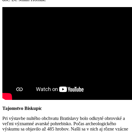
Tajomstvo Biskupíc
Pri výstavbe nultého obchvatu Bratislavy bolo odkryté obrovské a
veľmi významné avarské pohrebisko. Počas archeologického
výskumu sa objavilo až 485 hrobov. Našli sa v nich aj rôzne vzácne