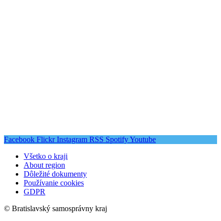
Facebook
Flickr
Instagram
RSS
Spotify
Youtube
Všetko o kraji
About region
Dôležité dokumenty
Používanie cookies
GDPR
© Bratislavský samosprávny kraj