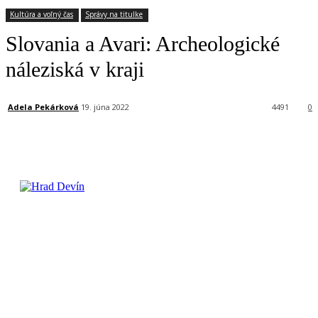
Kultúra a voľný čas
Správy na titulke
Slovania a Avari: Archeologické
náleziská v kraji
Adela Pekárková
19. júna 2022
4491
0
Facebook
X
Linkedin
Tumblr