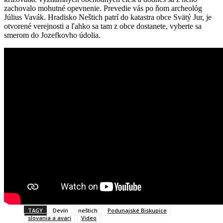
zachovalo mohutné opevnenie. Prevedie vás po ňom archeológ
Július Vavák. Hradisko Neštich patrí do katastra obce Svätý Jur, je
otvorené verejnosti a ľahko sa tam z obce dostanete, vyberte sa
smerom do Jozefkovho údolia.
TAGY
Devín
neštich
Podunajské Biskupice
slovania a avari
Video