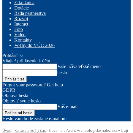
E-knižnica
Dotácie
Rada partnerstva
Rozvoj
Interact
Foto
Video
Kontakty
Voľby do VÚC 2026
Prihlásiť sa
Vitajte! prihlásenie k účtu
Vaše užívateľské meno
heslo
Forgot your password? Get help
GDPR
Obnova hesla
Obnoviť svoje heslo
Váš e-mail
Heslo vám bude zaslané e-mailom
Úvod
Kultúra a voľný čas
Slovania a Avari: Archeologické náleziská v kraji