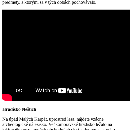
predmety, s ktorými sa v tých dobách pochovávalo.
Hradisko Neštich
Na úpätí Malých Karpát, uprostred lesa, nájdete vzácne
archeologické nálezisko. Veľkomoravské hradisko ležalo na
križovatke významných obchodných ciest a dodnes sa z neho