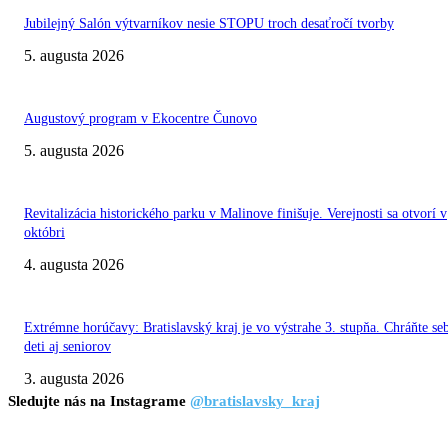
Jubilejný Salón výtvarníkov nesie STOPU troch desaťročí tvorby
5. augusta 2026
Augustový program v Ekocentre Čunovo
5. augusta 2026
Revitalizácia historického parku v Malinove finišuje. Verejnosti sa otvorí v
októbri
4. augusta 2026
Extrémne horúčavy: Bratislavský kraj je vo výstrahe 3. stupňa. Chráňte se
deti aj seniorov
3. augusta 2026
Sledujte nás na Instagrame
@bratislavsky_kraj