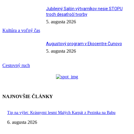
Jubilejný Salón výtvarníkov nesie STOPU
troch desaťročí tvorby
5. augusta 2026
Kultúra a voľný čas
Augustový program v Ekocentre Čunovo
5. augusta 2026
Cestovný ruch
NAJNOVŠIE ČLÁNKY
Tip na výlet: Krásnymi lesmi Malých Karpát z Pezinka na Babu
6. augusta 2026