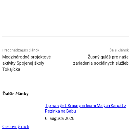
Facebook
X
Linkedin
Tumblr
Predchádzajúci článok
Ďalší článok
Medzinárodné projektové
Župný guláš pre naše
aktivity Spojenej školy
zariadenia sociálnych služieb
Tokajícka
Ďalšie články
Tip na výlet: Krásnymi lesmi Malých Karpát z
Pezinka na Babu
6. augusta 2026
Cestovný ruch