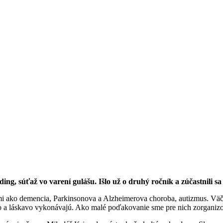
ng, súťaž vo varení gulášu. Išlo už o druhý ročník a zúčastnili sa
ami ako demencia, Parkinsonova a Alzheimerova choroba, autizmus. Väčši
livo a láskavo vykonávajú. Ako malé poďakovanie sme pre nich zorganizo