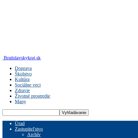
Bratislavskykraj.sk
Doprava
Školstvo
Kultúra
Sociálne veci
Zdravie
Životné prostredie
Mapy
Úrad
Zastupiteľstvo
Archív