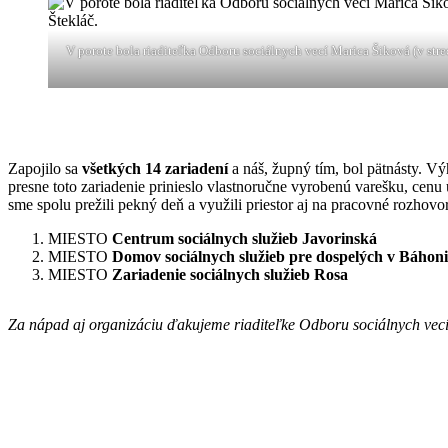
V porote bola riaditeľka Odboru sociálnych vecí Marica Šiková (v st
Zapojilo sa
všetkých 14 zariadení
a náš, župný tím, bol pätnásty. V
presne toto zariadenie prinieslo vlastnoručne vyrobenú varešku, ce
sme spolu prežili pekný deň a využili priestor aj na pracovné rozhovo
MIESTO
Centrum sociálnych služieb Javorinská
MIESTO
Domov sociálnych služieb pre dospelých v Báhoni
MIESTO
Zariadenie sociálnych služieb Rosa
Za nápad aj organizáciu ďakujeme riaditeľke Odboru sociálnych vecí,