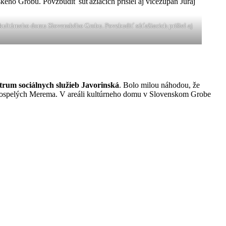
 kultúrneho domu Slovenského Grobu. Povzbudiť súťažiacich prišiel aj
rum sociálnych služieb Javorinská
. Bolo milou náhodou, že
re dospelých Merema. V areáli kultúrneho domu v Slovenskom Grobe