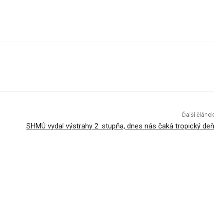
Ďalší článok
SHMÚ vydal výstrahy 2. stupňa, dnes nás čaká tropický deň