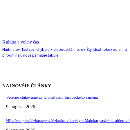
Kultúra a voľný čas
Hartmutovi Tautzovi chýbalo k slobode 22 metrov. Štyridsať rokov od smrti
pripomínajú nové pamätné tabule
NAJNOVŠIE ČLÁNKY
Večerné člnkovanie za tajomstvami Jaroveckého ramena
9. augusta 2026
Hľadáme prevádzkara/prevádzkarku vínotéky a Malokarpatského salónu vín