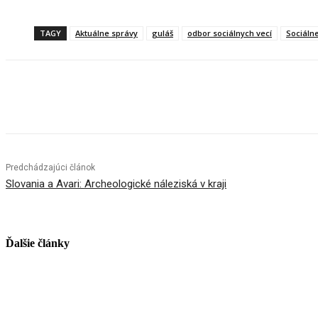
TAGY
Aktuálne správy
guláš
odbor sociálnych vecí
Sociálne
Facebook
X
Linkedin
Tumblr
Predchádzajúci článok
Slovania a Avari: Archeologické náleziská v kraji
Ďalšie články