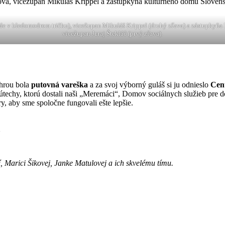
rede v bledomodrom tričku), vicežupan Mikuláš Krippel (druhý zľava) a zástupkyňa
vicežupan Juraj Štekláč (prvý zľava).
ýhrou bola
putovná vareška
a za svoj výborný guláš si ju odnieslo
Cent
nu útechy, ktorú dostali naši „Meremáci“, Domov sociálnych služieb p
ry, aby sme spoločne fungovali ešte lepšie.
 Marici Šikovej, Janke Matulovej a ich skvelému tímu.