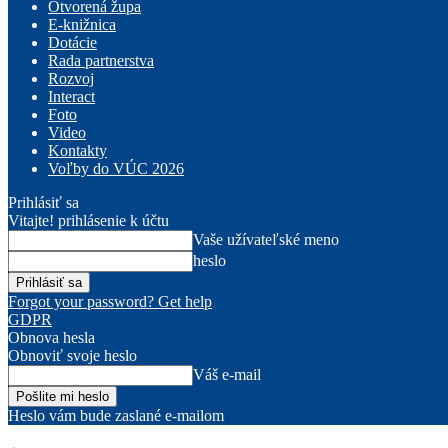
Otvorená župa
E-knižnica
Dotácie
Rada partnerstva
Rozvoj
Interact
Foto
Video
Kontakty
Voľby do VÚC 2026
Prihlásiť sa
Vitajte! prihlásenie k účtu
Vaše užívateľské meno
heslo
Forgot your password? Get help
GDPR
Obnova hesla
Obnoviť svoje heslo
Váš e-mail
Heslo vám bude zaslané e-mailom