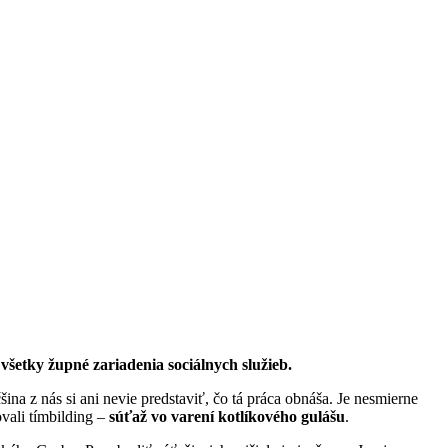
 všetky župné zariadenia sociálnych služieb.
na z nás si ani nevie predstaviť, čo tá práca obnáša. Je nesmierne
vali tímbilding –
súťaž vo varení kotlíkového gulášu
.