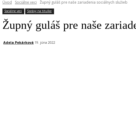
Úvod
Sociálne veci
Župný guláš pre naše zariadenia sociálnych služieb
Sociálne veci
Správy na titulke
Župný guláš pre naše zariad
Adela Pekárková
19. júna 2022
Facebook
X
Linkedin
Tumblr