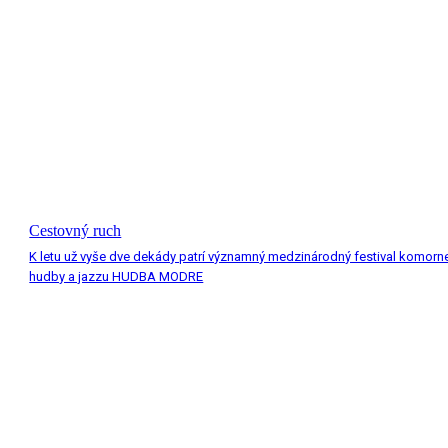
Cestovný ruch
K letu už vyše dve dekády patrí významný medzinárodný festival komorn
hudby a jazzu HUDBA MODRE