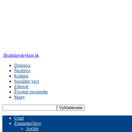
Bratislavskykraj.sk
Doprava
Školstvo
Kultúra
Sociálne veci
Zdravie
Životné prostredie
Mapy
Úrad
Zastupiteľstvo
Archív