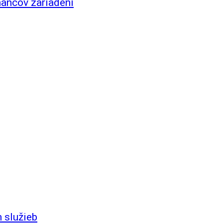
nancov zariadení
 služieb