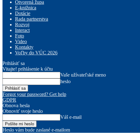
Otvorená župa
E-knižnica
Dotácie
Rada partnerstva
Rozvoj
Interact
Foto
Video
Kontakty
Voľby do VÚC 2026
Prihlásiť sa
Vitajte! prihlásenie k účtu
Vaše užívateľské meno
heslo
Forgot your password? Get help
GDPR
Obnova hesla
Obnoviť svoje heslo
Váš e-mail
Heslo vám bude zaslané e-mailom