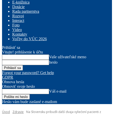
E-knižnica
Dotácie
Rada partnerstva
Rozvoj
Interact
Foto
Video
Kontakty
Voľby do VÚC 2026
Prihlásiť sa
Vitajte! prihlásenie k účtu
Vaše užívateľské meno
heslo
Forgot your password? Get help
GDPR
Obnova hesla
Obnoviť svoje heslo
Váš e-mail
Heslo vám bude zaslané e-mailom
Úvod
Zdravie
Na Slovensku pribudli ďalší dvaja vyliečení pacienti z