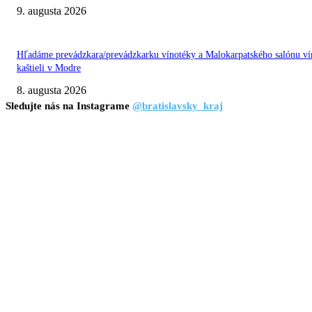
9. augusta 2026
Hľadáme prevádzkara/prevádzkarku vínotéky a Malokarpatského salónu ví
kaštieli v Modre
8. augusta 2026
Sledujte nás na Instagrame
@bratislavsky_kraj