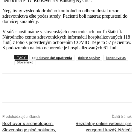
nemocnici F. D. Roosevelta v Banskej Bystrici.
Negatívny výsledok druhého kontrolného odberu dostal rezort
zdravotníctva ešte počas stredy. Pacienti boli nateraz prepustení do
domácej karantény.
V súčasnosti máme v slovenských nemocniciach podľa štatistík
Národného centra zdravotníckych informácií hospitalizovaných 118
ľudí, z toho s potvrdeným ochorením COVID-19 je to 57 pacientov.
S podozrením na toto ochorenie je hospitalizovaných 61 ľudí.
TAGY
celoslovenské opatrenia
dobré správy
koronavírus
Slovensko
Facebook
X
Linkedin
Tumblr
Predchádzajúci článok
Ďalší článok
Rozhovor s archeológom:
Bezplatný online webinár pre
Slovensko je plné pokladov,
verejnosť každý týždeň!