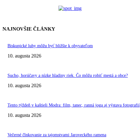
NAJNOVŠIE ČLÁNKY
Biskupické luhy môžu byť bližšie k obyvateľom
10. augusta 2026
Sucho, horúčavy a nízke hladiny riek. Čo môžu robiť mestá a obce?
10. augusta 2026
Tento týždeň v kaštieli Modra: film, tanec, ranná joga aj výstava fotografií
10. augusta 2026
Večerné člnkovanie za tajomstvami Jaroveckého ramena