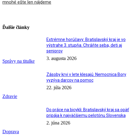
mnohé ešte len nájdeme
Ďalšie články
Extrémne horúčavy: Bratislavský kraj je vo
výstrahe 3. stupňa. Chráňte seba, deti aj
seniorov
3. augusta 2026
Správy na titulke
Zásoby krvi v lete klesajú. Nemocnica Bory
vyzýva darcov na pomoc
22. júla 2026
Zdravie
Do práce na bicykli: Bratislavský kraj sa opäť
pripája k najväčšiemu pelotónu Slovenska
2. júna 2026
Doprava