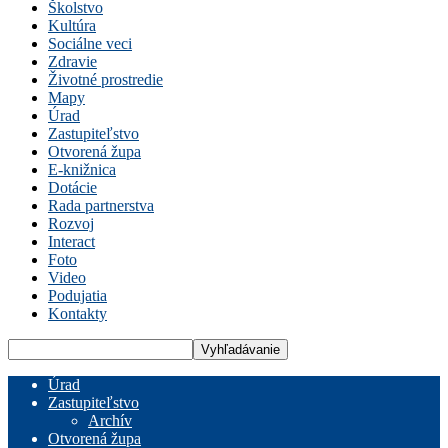
Školstvo
Kultúra
Sociálne veci
Zdravie
Životné prostredie
Mapy
Úrad
Zastupiteľstvo
Otvorená župa
E-knižnica
Dotácie
Rada partnerstva
Rozvoj
Interact
Foto
Video
Podujatia
Kontakty
Úrad
Zastupiteľstvo
Archív
Otvorená župa