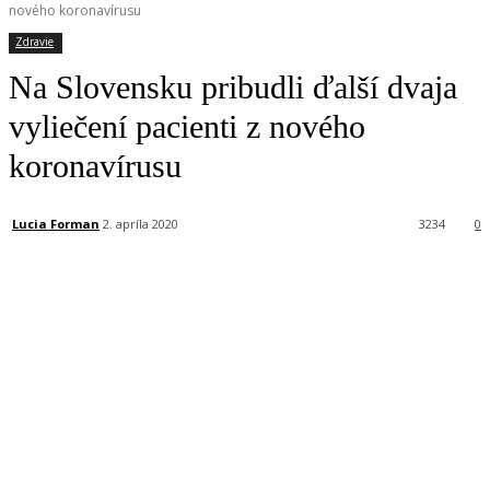
nového koronavírusu
Zdravie
Na Slovensku pribudli ďalší dvaja
vyliečení pacienti z nového
koronavírusu
Lucia Forman
2. apríla 2020
3234
0
Facebook
X
Linkedin
Tumblr