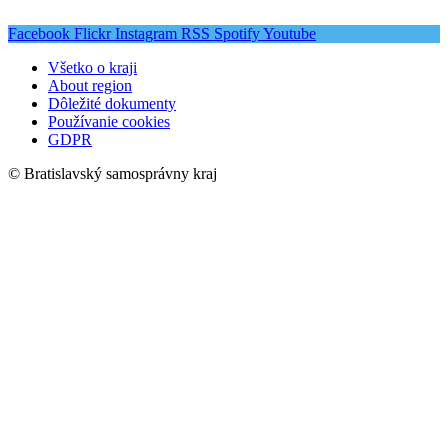
Facebook
Flickr
Instagram
RSS
Spotify
Youtube
Všetko o kraji
About region
Dôležité dokumenty
Používanie cookies
GDPR
© Bratislavský samosprávny kraj