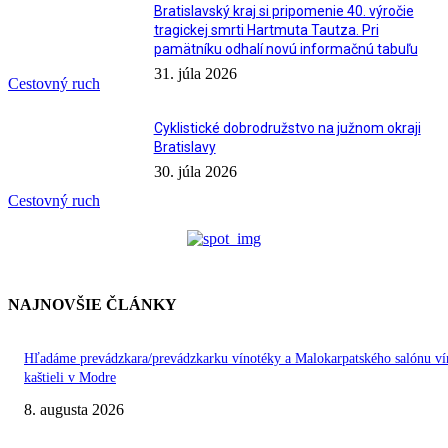
Bratislavský kraj si pripomenie 40. výročie
tragickej smrti Hartmuta Tautza. Pri
pamätníku odhalí novú informačnú tabuľu
31. júla 2026
Cestovný ruch
Cyklistické dobrodružstvo na južnom okraji
Bratislavy
30. júla 2026
Cestovný ruch
NAJNOVŠIE ČLÁNKY
Hľadáme prevádzkara/prevádzkarku vínotéky a Malokarpatského salónu ví
kaštieli v Modre
8. augusta 2026