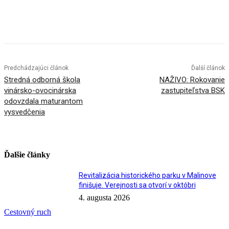
Facebook
X
Linkedin
Tumblr
Predchádzajúci článok
Ďalší článok
Stredná odborná škola
NAŽIVO: Rokovanie
vinársko-ovocinárska
zastupiteľstva BSK
odovzdala maturantom
vysvedčenia
Ďalšie články
Revitalizácia historického parku v Malinove
finišuje. Verejnosti sa otvorí v októbri
4. augusta 2026
Cestovný ruch