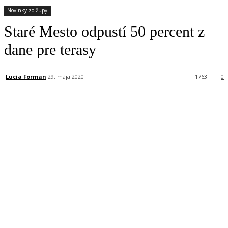
Novinky zo župy
Staré Mesto odpustí 50 percent z
dane pre terasy
Lucia Forman
29. mája 2020
1763
0
Facebook
X
Linkedin
Tumblr