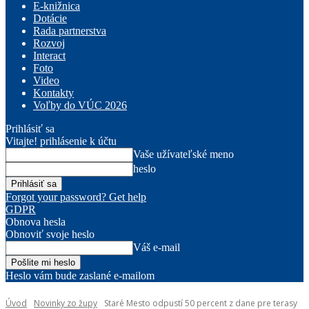
E-knižnica
Dotácie
Rada partnerstva
Rozvoj
Interact
Foto
Video
Kontakty
Voľby do VÚC 2026
Prihlásiť sa
Vitajte! prihlásenie k účtu
Vaše užívateľské meno
heslo
Forgot your password? Get help
GDPR
Obnova hesla
Obnoviť svoje heslo
Váš e-mail
Heslo vám bude zaslané e-mailom
Úvod
Novinky zo župy
Staré Mesto odpustí 50 percent z dane pre terasy