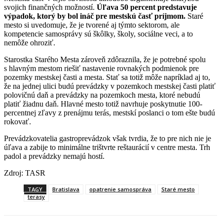
svojich finančných možností.
Úľava 50 percent predstavuje
výpadok, ktorý by bol ináč pre mestskú časť príjmom.
Staré
mesto si uvedomuje, že je tvorené aj týmto sektorom, ale
kompetencie samosprávy sú škôlky, školy, sociálne veci, a to
nemôže ohroziť.
Starostka Starého Mesta zároveň zdôraznila, že je potrebné spolu
s hlavným mestom riešiť nastavenie rovnakých podmienok pre
pozemky mestskej časti a mesta. Stať sa totiž môže napríklad aj to,
že na jednej ulici budú prevádzky v pozemkoch mestskej časti platiť
polovičnú daň a prevádzky na pozemkoch mesta, ktoré nebudú
platiť žiadnu daň. Hlavné mesto totiž navrhuje poskytnutie 100-
percentnej zľavy z prenájmu terás, mestskí poslanci o tom ešte budú
rokovať.
Prevádzkovatelia gastroprevádzok však tvrdia, že to pre nich nie je
úľava a zabije to minimálne trištvrte reštaurácií v centre mesta. Trh
padol a prevádzky nemajú hostí.
Zdroj: TASR
TAGY
Bratislava
opatrenie samospráva
Staré mesto
terasy