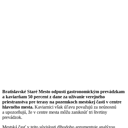
Bratislavské Staré Mesto odpustí gastronomickým prevádzkam
a kaviarňam 50 percent z dane za užívanie verejného
priestranstva pre terasy na pozemkoch mestskej časti v centre
hlavného mesta.
Kaviarnici však úľavu považujú za neúnosnú
a upozorňujú, že v centre mesta môžu zaniknúť tri štvrtiny
prevádzok.
Mestská časť v tejto súvislosti dlhodobo argumentuje analýzou