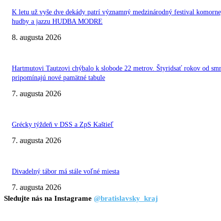
K letu už vyše dve dekády patrí významný medzinárodný festival komorne
hudby a jazzu HUDBA MODRE
8. augusta 2026
Hartmutovi Tautzovi chýbalo k slobode 22 metrov. Štyridsať rokov od smr
pripomínajú nové pamätné tabule
7. augusta 2026
Grécky týždeň v DSS a ZpS Kaštieľ
7. augusta 2026
Divadelný tábor má stále voľné miesta
7. augusta 2026
Sledujte nás na Instagrame
@bratislavsky_kraj