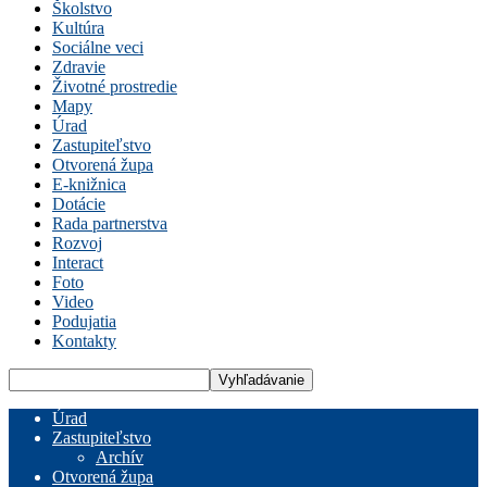
Školstvo
Kultúra
Sociálne veci
Zdravie
Životné prostredie
Mapy
Úrad
Zastupiteľstvo
Otvorená župa
E-knižnica
Dotácie
Rada partnerstva
Rozvoj
Interact
Foto
Video
Podujatia
Kontakty
Úrad
Zastupiteľstvo
Archív
Otvorená župa