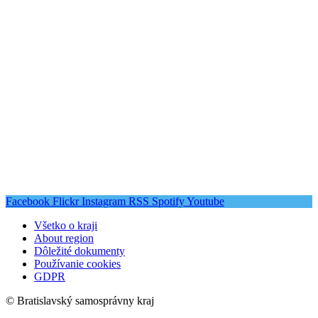
Facebook
Flickr
Instagram
RSS
Spotify
Youtube
Všetko o kraji
About region
Dôležité dokumenty
Používanie cookies
GDPR
© Bratislavský samosprávny kraj