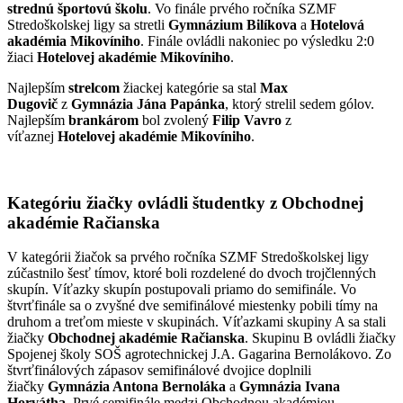
strednú športovú školu
. Vo finále prvého ročníka SZMF
Stredoškolskej ligy sa stretli
Gymnázium Bilíkova
a
Hotelová
akadémia Mikovíniho
. Finále ovládli nakoniec po výsledku 2:0
žiaci
Hotelovej akadémie Mikovíniho
.
Najlepším
strelcom
žiackej kategórie sa stal
Max
Dugovič
z
Gymnázia Jána Papánka
, ktorý strelil sedem gólov.
Najlepším
brankárom
bol zvolený
Filip Vavro
z
víťaznej
Hotelovej akadémie Mikovíniho
.
Kategóriu žiačky ovládli študentky z Obchodnej
akadémie Račianska
V kategórii žiačok sa prvého ročníka SZMF Stredoškolskej ligy
zúčastnilo šesť tímov, ktoré boli rozdelené do dvoch trojčlenných
skupín. Víťazky skupín postupovali priamo do semifinále. Vo
štvrťfinále sa o zvyšné dve semifinálové miestenky pobili tímy na
druhom a treťom mieste v skupinách. Víťazkami skupiny A sa stali
žiačky
Obchodnej akadémie Račianska
. Skupinu B ovládli žiačky
Spojenej školy SOŠ agrotechnickej J.A. Gagarina Bernolákovo. Zo
štvrťfinálových zápasov semifinálové dvojice doplnili
žiačky
Gymnázia Antona Bernoláka
a
Gymnázia Ivana
Horvátha
. Prvé semifinále medzi Obchodnou akadémiou