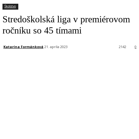
Školstvo
Stredoškolská liga v premiérovom
ročníku so 45 tímami
Katarína Formánková
21. apríla 2023
2142
0
Facebook
X
Linkedin
Tumblr