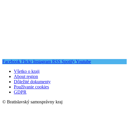
Facebook
Flickr
Instagram
RSS
Spotify
Youtube
Všetko o kraji
About region
Dôležité dokumenty
Používanie cookies
GDPR
© Bratislavský samosprávny kraj