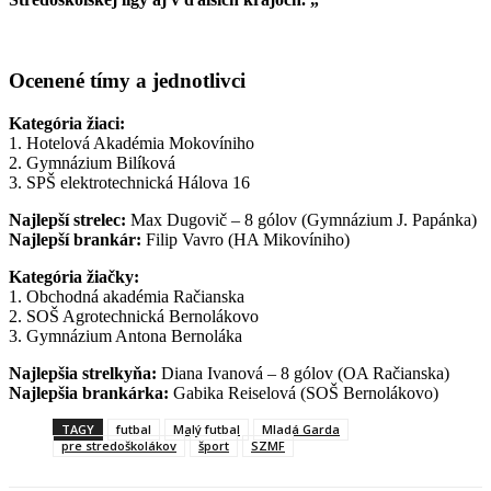
Ocenené tímy a jednotlivci
Kategória žiaci:
1. Hotelová Akadémia Mokovíniho
2. Gymnázium Bilíková
3. SPŠ elektrotechnická Hálova 16
Najlepší strelec:
Max Dugovič – 8 gólov (Gymnázium J. Papánka)
Najlepší brankár:
Filip Vavro (HA Mikovíniho)
Kategória žiačky:
1. Obchodná akadémia Račianska
2. SOŠ Agrotechnická Bernolákovo
3. Gymnázium Antona Bernoláka
Najlepšia strelkyňa:
Diana Ivanová – 8 gólov (OA Račianska)
Najlepšia brankárka:
Gabika Reiselová (SOŠ Bernolákovo)
TAGY
futbal
Malý futbal
Mladá Garda
pre stredoškolákov
šport
SZMF