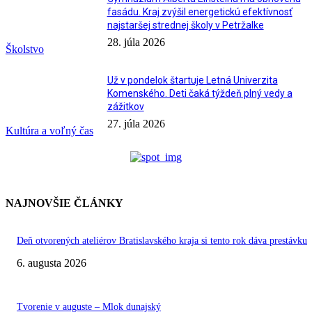
fasádu. Kraj zvýšil energetickú efektívnosť
najstaršej strednej školy v Petržalke
28. júla 2026
Školstvo
Už v pondelok štartuje Letná Univerzita
Komenského. Deti čaká týždeň plný vedy a
zážitkov
27. júla 2026
Kultúra a voľný čas
NAJNOVŠIE ČLÁNKY
Deň otvorených ateliérov Bratislavského kraja si tento rok dáva prestávku
6. augusta 2026
Tvorenie v auguste – Mlok dunajský