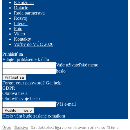
E-knižnica
Dotácie
Rada partnerstva
Rozvoj
Interact
Foto
Video
Kontakty
Voľby do VÚC 2026
Prihlásiť sa
Vitajte! prihlásenie k účtu
Vaše užívateľské meno
heslo
Forgot your password? Get help
GDPR
Obnova hesla
Obnoviť svoje heslo
Váš e-mail
Heslo vám bude zaslané e-mailom
Úvod
Školstvo
Stredoškolská liga v premiérovom ročníku so 45 tímami