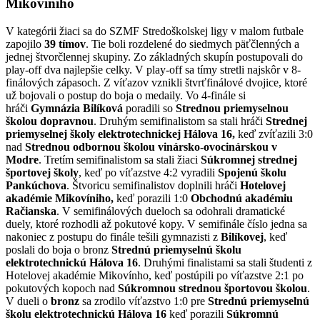
Mikovíniho
V kategórii žiaci sa do SZMF Stredoškolskej ligy v malom futbale
zapojilo
39 tímov
. Tie boli rozdelené do siedmych päťčlenných a
jednej štvorčlennej skupiny. Zo základných skupín postupovali do
play-off dva najlepšie celky. V play-off sa tímy stretli najskôr v 8-
finálových zápasoch. Z víťazov vznikli štvrťfinálové dvojice, ktoré
už bojovali o postup do boja o medaily. Vo 4-finále si
hráči
Gymnázia Bilíková
poradili so
Strednou priemyselnou
školou dopravnou
. Druhým semifinalistom sa stali hráči
Strednej
priemyselnej školy elektrotechnickej Hálova 16,
keď zvíťazili 3:0
nad
Strednou odbornou školou vinársko-ovocinárskou v
Modre
. Tretím semifinalistom sa stali žiaci
Súkromnej strednej
športovej školy
, keď po víťazstve 4:2 vyradili
Spojenú školu
Pankúchova
. Štvoricu semifinalistov doplnili hráči
Hotelovej
akadémie Mikovíniho,
keď porazili 1:0
Obchodnú akadémiu
Račianska
. V semifinálových dueloch sa odohrali dramatické
duely, ktoré rozhodli až pokutové kopy. V semifinále číslo jedna sa
nakoniec z postupu do finále tešili gymnazisti z
Bilíkovej
, keď
poslali do boja o bronz
Strednú priemyselnú školu
elektrotechnickú Hálova 16
. Druhými finalistami sa stali študenti z
Hotelovej akadémie Mikovínho, keď postúpili po víťazstve 2:1 po
pokutových kopoch nad
Súkromnou strednou športovou školou
.
V dueli o
bronz
sa zrodilo víťazstvo 1:0 pre
Strednú priemyselnú
školu elektrotechnickú Hálova 16
keď porazili
Súkromnú