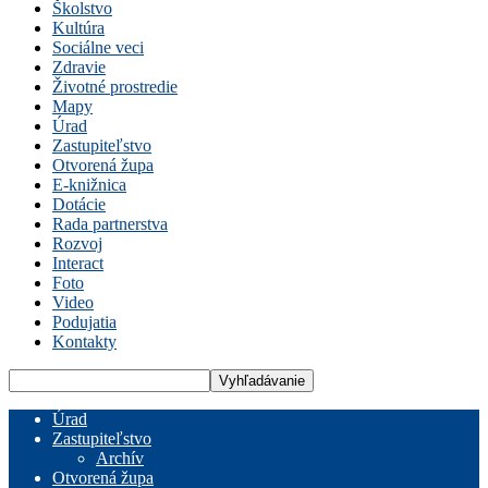
Školstvo
Kultúra
Sociálne veci
Zdravie
Životné prostredie
Mapy
Úrad
Zastupiteľstvo
Otvorená župa
E-knižnica
Dotácie
Rada partnerstva
Rozvoj
Interact
Foto
Video
Podujatia
Kontakty
Úrad
Zastupiteľstvo
Archív
Otvorená župa