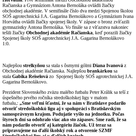
Račianska a Gymnáziom Antona Bernoláka ovládli žiačky
obchodnej akadémie. V semifinále číslo dva medzi Spojenou školou
SOŠ agrotechnická J.A. Gagarina Bernolákovo a Gymnázium Ivana
Horvátha ovládli žiačky spojenej školy. V zápase o bronz zvíťazili
gymnazistky Antona Bernoláka. Vo finále sa z víťazstva nakoniec
tešili žiačky
Obchodnej akadémie Račianska
, keď porazili žiačky
Spojenej školy SOŠ agrotechnickej J.A. Gagarina Bernolákovo
1:0.
Najlepšou
strelkyňou
sa stala s ôsmymi gólmi
Diana Ivanová
z
Obchodnej akadémie Račianska. Najlepšou
brankárkou
sa
stala
Gabika Reiselová
zo Spojenej školy SOŠ agrotechnickej J.A.
Gagarina Bernolákovo.
Prezident Slovenského zväzu malého futbalu Peter Králik sa teší z
úspešného prvého ročníka stredoškolskej ligy v malom
futbalu,:
„Sme veľmi šťastní, že sa nám v Bratislave podarilo
otvoriť stredoškolskú ligu aj v spolupráci s Bratislavským
samosprávnym krajom. Podujatie vyšlo na jednotku. Počas
štyroch dní sa odohralo viac ako sto zápasov. Sme radi, že sa
nám podarilo otvoriť aj kategóriu žiačok. Už teraz sa
pripravujeme na ďalší školský rok a otvorenie SZMF
Stredoškolskej ligy aj v ďalších krajoch. „