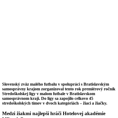
Slovenský zväz malého futbalu v spolupráci s Bratislavským
samosprávny krajom zorganizoval tento rok premiérový ročník
Stredoškolskej ligy v malom futbale v Bratislavskom
samosprávnom kraji. Do ligy sa zapojilo celkovo 45
stredoškolských tímov v dvoch kategóriách – žiaci a žiačky.
Medzi žiakmi najlepší hráči Hotelovej akadémie