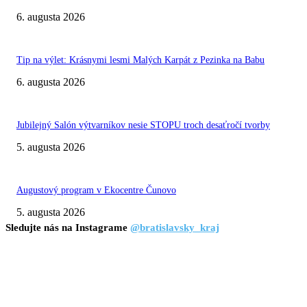
6. augusta 2026
Tip na výlet: Krásnymi lesmi Malých Karpát z Pezinka na Babu
6. augusta 2026
Jubilejný Salón výtvarníkov nesie STOPU troch desaťročí tvorby
5. augusta 2026
Augustový program v Ekocentre Čunovo
5. augusta 2026
Sledujte nás na Instagrame
@bratislavsky_kraj