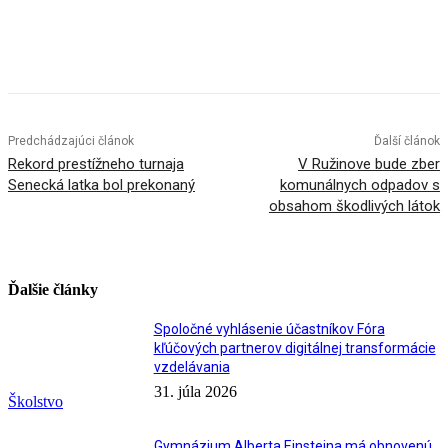
Facebook
X
Linkedin
Tumblr
Predchádzajúci článok
Ďalší článok
Rekord prestížneho turnaja
V Ružinove bude zber
Senecká latka bol prekonaný
komunálnych odpadov s
obsahom škodlivých látok
Ďalšie články
Spoločné vyhlásenie účastníkov Fóra
kľúčových partnerov digitálnej transformácie
vzdelávania
31. júla 2026
Školstvo
Gymnázium Alberta Einsteina má obnovenú