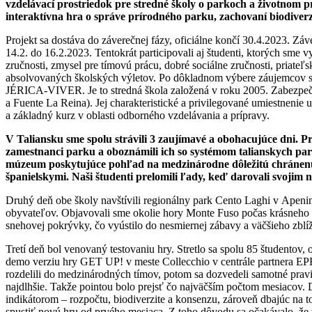
vzdelávací prostriedok pre stredné školy o parkoch a životnom 
interaktívna hra o správe prírodného parku, zachovaní biodiverz
Projekt sa dostáva do záverečnej fázy, oficiálne končí 30.4.2023. Zá
14.2. do 16.2.2023. Tentokrát participovali aj študenti, ktorých sme v
zručnosti, zmysel pre tímovú prácu, dobré sociálne zručnosti, priate
absolvovaných školských výletov. Po dôkladnom výbere záujemcov sme p
JÉRICA-VIVER. Je to stredná škola založená v roku 2005. Zabezpečuj
a Fuente La Reina). Jej charakteristické a privilegované umiestnenie
a základný kurz v oblasti odborného vzdelávania a prípravy.
V Taliansku sme spolu strávili 3 zaujímavé a obohacujúce dni. P
zamestnanci parku a oboznámili ich so systémom talianskych par
múzeum poskytujúce pohľad na medzinárodne dôležitú chránenú o
španielskymi. Naši študenti prelomili ľady, keď darovali svoj
Druhý deň obe školy navštívili regionálny park Cento Laghi v Apeni
obyvateľov. Objavovali sme okolie hory Monte Fuso počas krásneho s
snehovej pokrývky, čo vyústilo do nesmiernej zábavy a väčšieho zblí
Tretí deň bol venovaný testovaniu hry. Stretlo sa spolu 85 študentov, 
demo verziu hry GET UP! v meste Collecchio v centrále partnera EPEO.
rozdelili do medzinárodných tímov, potom sa dozvedeli samotné prav
najdlhšie. Takže pointou bolo prejsť čo najväčším počtom mesiacov. 
indikátorom – rozpočtu, biodiverzite a konsenzu, zároveň dbajúc na t
spustiť novú hru od prvého mesiaca. Z toho dôvodu sa očakávalo, že v