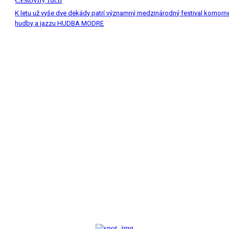
K letu už vyše dve dekády patrí významný medzinárodný festival komorn
hudby a jazzu HUDBA MODRE