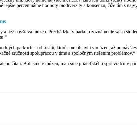
 lepšie percentuálne hodnoty biodiverzity a konsenzu, čiže tím s najvy
vne:
y a tiež návšteva múzea. Prechádzka v parku a zoznámenie sa so študen
tu.“
odných parkoch – od fosílií, ktoré sme objavili v múzeu, až po návštev
kačné zručnosti spoluprácou v tíme a spoločným riešením problémov.“
 alebo čítali. Boli sme v múzeu, mali sme priateľského sprievodcu v park