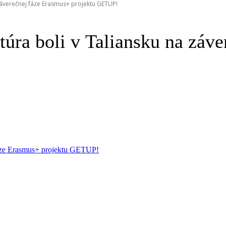
 záverečnej fáze Erasmus+ projektu GETUP!
úra boli v Taliansku na záv