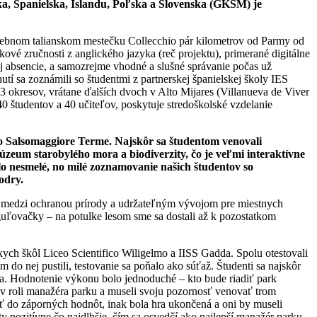
ka, Španielska, Islandu, Poľska a Slovenska (GKŠM) je
 malebnom talianskom mestečku Collecchio pár kilometrov od Parmy od
ykové zručnosti z anglického jazyka (reč projektu), primerané digitálne
ej absencie, a samozrejme vhodné a slušné správanie počas už
tí sa zoznámili so študentmi z partnerskej španielskej školy IES
 okresov, vrátane ďalších dvoch v Alto Mijares (Villanueva de Viver
0 študentov a 40 učiteľov, poskytuje stredoškolské vzdelanie
zko Salsomaggiore Terme. Najskôr sa študentom venovali
eum starobylého mora a biodiverzity, čo je veľmi interaktívne
o nesmelé, no milé zoznamovanie našich študentov so
odry.
hu medzi ochranou prírody a udržateľným vývojom pre miestnych
guľovačky – na potulke lesom sme sa dostali až k pozostatkom
nskych škôl Liceo Scientifico Wiligelmo a IISS Gadda. Spolu otestovali
do nej pustili, testovanie sa poňalo ako súťaž. Študenti sa najskôr
na. Hodnotenie výkonu bolo jednoduché – kto bude riadiť park
i v roli manažéra parku a museli svoju pozornosť venovať trom
tať do záporných hodnôt, inak bola hra ukončená a oni by museli
 pozitívne čo najdlhšie, čím sa osvedčí ako najlepší manažér parku.