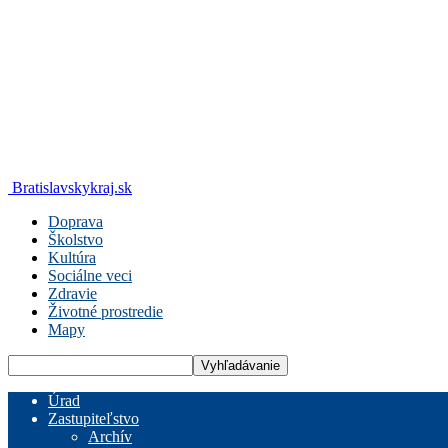
Bratislavskykraj.sk
Doprava
Školstvo
Kultúra
Sociálne veci
Zdravie
Životné prostredie
Mapy
Úrad
Zastupiteľstvo
Archív