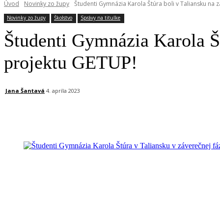
Úvod
Novinky zo župy
Študenti Gymnázia Karola Štúra boli v Taliansku na
Novinky zo župy
Školstvo
Správy na titulke
Študenti Gymnázia Karola Št
projektu GETUP!
Jana Šantavá
4. apríla 2023
Facebook
X
Linkedin
Tumblr