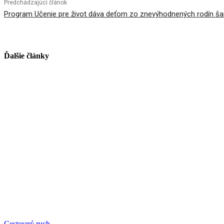
Predchádzajúci článok
Program Učenie pre život dáva deťom zo znevýhodnených rodín šan
Ďalšie články
Cestovný ruch