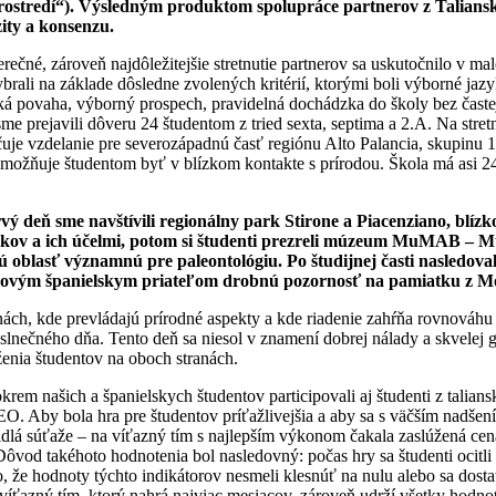
prostredí“). Výsledným produktom spolupráce partnerov z Talians
ity a konsenzu.
verečné, zároveň najdôležitejšie stretnutie partnerov sa uskutočnilo v
ybrali na základe dôsledne zvolených kritérií, ktorými boli výborné jaz
ľská povaha, výborný prospech, pravidelná dochádzka do školy bez čast
rejavili dôveru 24 študentom z tried sexta, septima a 2.A. Na stretnu
e vzdelanie pre severozápadnú časť regiónu Alto Palancia, skupinu 13
 umožňuje študentom byť v blízkom kontakte s prírodou. Škola má asi 24
rvý deň sme navštívili regionálny park Stirone a Piacenziano, blí
kov a ich účelmi, potom si študenti prezreli múzeum MuMAB – Múz
blasť významnú pre paleontológiu. Po študijnej časti nasledoval
im novým španielskym priateľom drobnú pozornosť na pamiatku z M
nách, kde prevládajú prírodné aspekty a kde riadenie zahŕňa rovnová
lnečného dňa. Tento deň sa niesol v znamení dobrej nálady a skvelej 
ženia študentov na oboch stranách.
okrem našich a španielskych študentov participovali aj študenti z talia
 Aby bola hra pre študentov príťažlivejšia a aby sa s väčším nadšením 
idlá súťaže – na víťazný tím s najlepším výkonom čakala zaslúžená ce
Dôvod takéhoto hodnotenia bol nasledovný: počas hry sa študenti ocitl
o, že hodnoty týchto indikátorov nesmeli klesnúť na nulu alebo sa dos
íťazný tím, ktorý nahrá najviac mesiacov, zároveň udrží všetky hodnoty