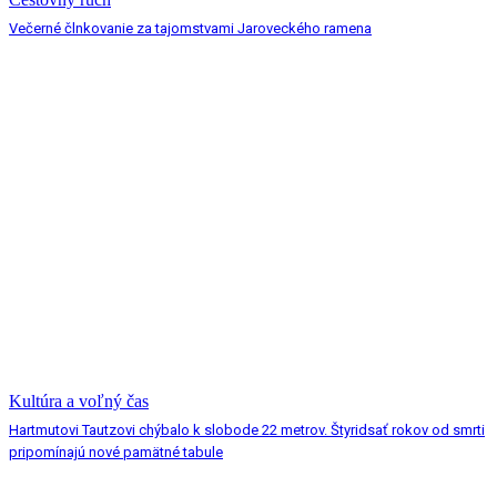
Večerné člnkovanie za tajomstvami Jaroveckého ramena
Kultúra a voľný čas
Hartmutovi Tautzovi chýbalo k slobode 22 metrov. Štyridsať rokov od smrti
pripomínajú nové pamätné tabule