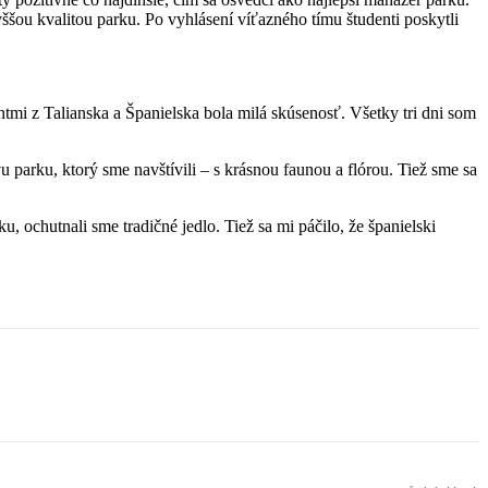
ššou kvalitou parku. Po vyhlásení víťazného tímu študenti poskytli
tmi z Talianska a Španielska bola milá skúsenosť. Všetky tri dni som
u parku, ktorý sme navštívili – s krásnou faunou a flórou. Tiež sme sa
u, ochutnali sme tradičné jedlo. Tiež sa mi páčilo, že španielski