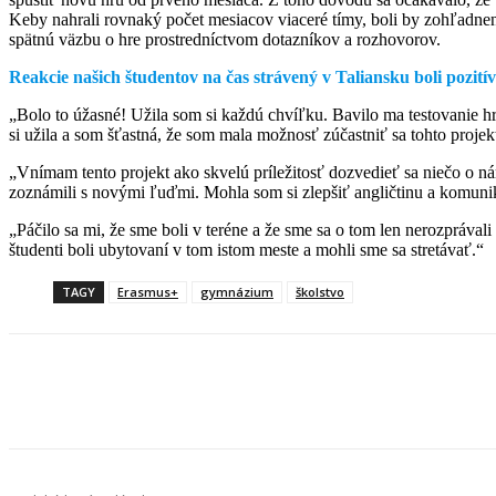
Keby nahrali rovnaký počet mesiacov viaceré tímy, boli by zohľadnené
spätnú väzbu o hre prostredníctvom dotazníkov a rozhovorov.
Reakcie našich študentov na čas strávený v Taliansku boli pozití
„Bolo to úžasné! Užila som si každú chvíľku. Bavilo ma testovanie hr
si užila a som šťastná, že som mala možnosť zúčastniť sa tohto projek
„Vnímam tento projekt ako skvelú príležitosť dozvedieť sa niečo o nár
zoznámili s novými ľuďmi. Mohla som si zlepšiť angličtinu a komuni
„Páčilo sa mi, že sme boli v teréne a že sme sa o tom len nerozprávali
študenti boli ubytovaní v tom istom meste a mohli sme sa stretávať.“
TAGY
Erasmus+
gymnázium
školstvo
Facebook
X
Linkedin
Tumblr