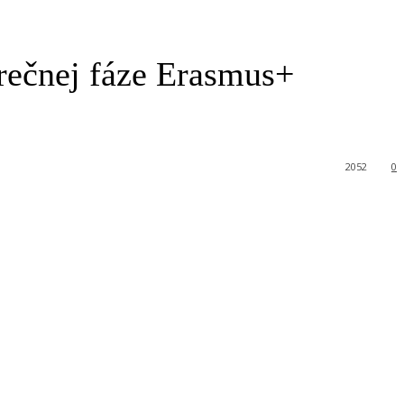
erečnej fáze Erasmus+
2052
0