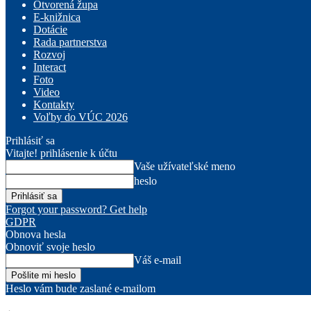
Otvorená župa
E-knižnica
Dotácie
Rada partnerstva
Rozvoj
Interact
Foto
Video
Kontakty
Voľby do VÚC 2026
Prihlásiť sa
Vitajte! prihlásenie k účtu
Vaše užívateľské meno
heslo
Forgot your password? Get help
GDPR
Obnova hesla
Obnoviť svoje heslo
Váš e-mail
Heslo vám bude zaslané e-mailom