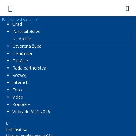
Bratislavskykraj.sk
Úrad
Zastupiteľstvo
Archív
Otvorená župa
E-knižnica
Dotácie
Rada partnerstva
Rozvoj
Interact
Foto
Video
Kontakty
Voľby do VÚC 2026
Prihlásiť sa
Vitajte! prihlásenie k účtu