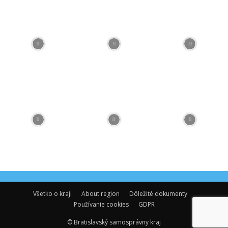
Facebook
Flickr
Instagram
RSS
Spotify
Youtube
Všetko o kraji
About region
Dôležité dokumenty
Používanie cookies
GDPR
© Bratislavský samosprávny kraj