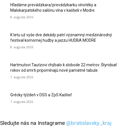
Hľadáme prevádzkara/prevádzkarku vínotéky a
Malokarpatského salónu vína v kaštieli v Modre
8. augusta 2026
K letu už vyše dve dekády patrí významný medzinárodný
festival komornej hudby a jazzu HUDBA MODRE
8. augusta 2026
Hartmutovi Tautzovi chýbalo k slobode 22 metrov. Štyridsať
rokov od smrti pripomínajú nové pamätné tabule
7. augusta 2026
Grécky týždeň v DSS a ZpS Kaštieľ
7. augusta 2026
Sledujte nás na Instagrame
@bratislavsky_kraj