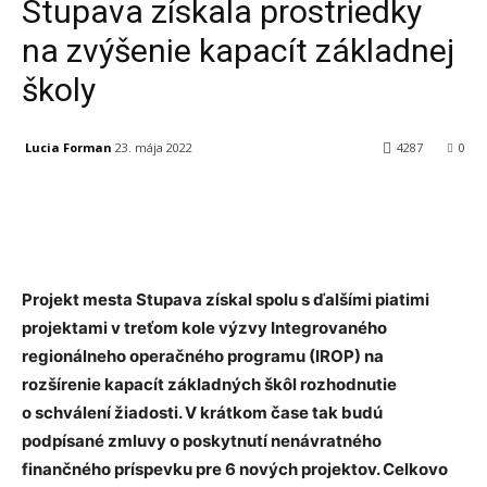
Stupava získala prostriedky
na zvýšenie kapacít základnej
školy
Lucia Forman
23. mája 2022
4287
0
Facebook
X
Linkedin
Tumblr
Projekt mesta Stupava získal spolu s ďalšími piatimi
projektami v treťom kole výzvy Integrovaného
regionálneho operačného programu (IROP) na
rozšírenie kapacít základných škôl rozhodnutie
o schválení žiadosti. V krátkom čase tak budú
podpísané zmluvy o poskytnutí nenávratného
finančného príspevku pre 6 nových projektov. Celkovo