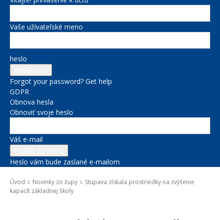
Vaše užívateľské meno
heslo
Forgot your password? Get help
GDPR
Obnova hesla
Obnoviť svoje heslo
Váš e-mail
Heslo vám bude zaslané e-mailom
Úvod
Novinky zo župy
Stupava získala prostriedky na zvýšenie
kapacít základnej školy
Novinky zo župy
Správy na titulke