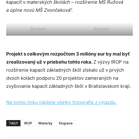
kapacít v materských školách – rozšírenie MŠ Ružová
a úplne novú MŠ Zvončeková“.
Stupava
Stupava
Projekt s celkovým rozpočtom 3 milióny eur by mal byť
zrealizovaný už v priebehu tohto roka.
Z výzvy IROP na
rozšírenie kapacít základných škôl získalo už v prvých
dvoch kolách podporu 20 projektov zameraných na
zvyšovanie kapacít základných škôl v Bratislavskom kraji.
Na tomto linku nájdete všetky fotografie z výjazdu.
TAGY
IROP
Malacky
Stupava