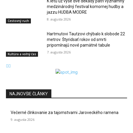
K letu už vyše dve dekády patrí významný
medzinárodný festival komornej hudby a
jazzu HUDBA MODRE
8. augusta 2026
Cestovný ruch
Hartmutovi Tautzovi chýbalo k slobode 22
metrov. Štyridsať rokov od smrti
pripomínajú nové pamätné tabule
7. augusta 2026
Kultúra a voľný čas
NAJNOVŠIE ČLÁNKY
Večerné člnkovanie za tajomstvami Jaroveckého ramena
9. augusta 2026