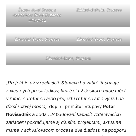
Župan Juraj Droba s
Základná škola, Stupava
riaditeľkou školy Zuzanou
Šimkovou
Základná škola, Stupava
Základná škola, Stupava
Základná škola, Stupava
„Projekt je už v realizácii. Stupava ho zatiaľ financuje
z vlastných prostriedkov, ktoré si už čoskoro bude môcť
v rámci eurofondového projektu refundovať a využiť na
ďalší rozvoj mesta,“
doplnil primátor Stupavy
Peter
Novisedlák
a dodal:
„V budovaní kapacít vzdelávacích
zariadení pokračujeme aj ďalšími projektami, aktuálne
máme v schvaľovacom procese dve žiadosti na podporu