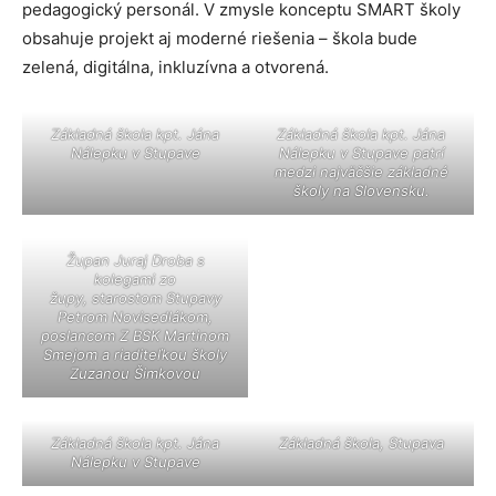
pedagogický personál. V zmysle konceptu SMART školy
obsahuje projekt aj moderné riešenia – škola bude
zelená, digitálna, inkluzívna a otvorená.
Základná škola kpt. Jána
Základná škola kpt. Jána
Nálepku v Stupave
Nálepku v Stupave patrí
medzi najväčšie základné
školy na Slovensku.
Župan Juraj Droba s
kolegami zo
župy,
starostom Stupavy
Petrom Novisedlákom,
poslancom Z BSK Martinom
Smejom a riaditeľkou školy
Zuzanou Šimkovou
Základná škola kpt. Jána
Základná škola, Stupava
Nálepku v Stupave