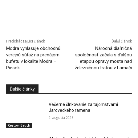
Facebook
X
Linkedin
Tumblr
Predchádzajúci článok
Ďalší článok
Modra vyhlasuje obchodnú
Národná diaľničná
verejnú súťaž na prenájom
spoločnosť začala s ďalšou
bufetu v lokalite Modra –
etapou opravy mosta nad
Piesok
železničnou traťou v Lamači
Ďalšie články
Večerné člnkovanie za tajomstvami
Jaroveckého ramena
9. augusta 2026
Cestovný ruch