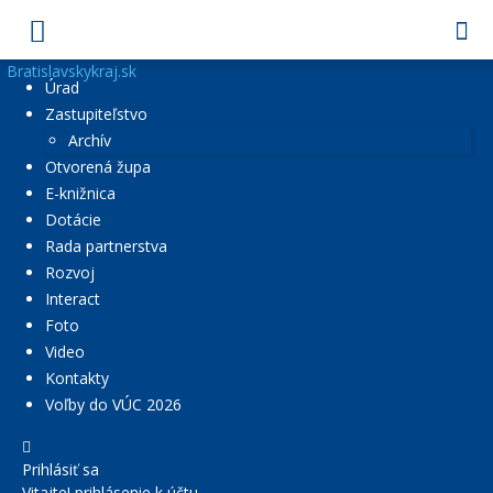
Bratislavskykraj.sk
Úrad
Zastupiteľstvo
Archív
Otvorená župa
E-knižnica
Dotácie
Rada partnerstva
Rozvoj
Interact
Foto
Video
Kontakty
Voľby do VÚC 2026
Prihlásiť sa
Vitajte! prihlásenie k účtu