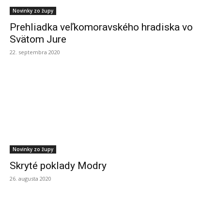
Novinky zo župy
Prehliadka veľkomoravského hradiska vo
Svätom Jure
22. septembra 2020
Novinky zo župy
Skryté poklady Modry
26. augusta 2020