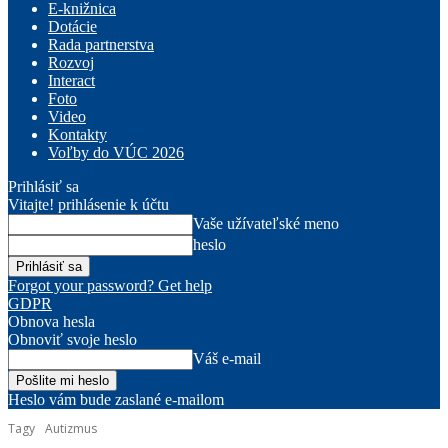
E-knižnica
Dotácie
Rada partnerstva
Rozvoj
Interact
Foto
Video
Kontakty
Voľby do VÚC 2026
Prihlásiť sa
Vitajte! prihlásenie k účtu
Vaše užívateľské meno
heslo
Forgot your password? Get help
GDPR
Obnova hesla
Obnoviť svoje heslo
Váš e-mail
Heslo vám bude zaslané e-mailom
Tagy
Autizmus