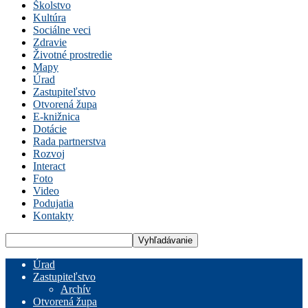
Školstvo
Kultúra
Sociálne veci
Zdravie
Životné prostredie
Mapy
Úrad
Zastupiteľstvo
Otvorená župa
E-knižnica
Dotácie
Rada partnerstva
Rozvoj
Interact
Foto
Video
Podujatia
Kontakty
Úrad
Zastupiteľstvo
Archív
Otvorená župa