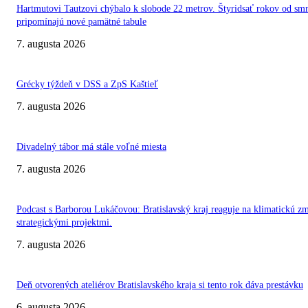
Hartmutovi Tautzovi chýbalo k slobode 22 metrov. Štyridsať rokov od smr
pripomínajú nové pamätné tabule
7. augusta 2026
Grécky týždeň v DSS a ZpS Kaštieľ
7. augusta 2026
Divadelný tábor má stále voľné miesta
7. augusta 2026
Podcast s Barborou Lukáčovou: Bratislavský kraj reaguje na klimatickú z
strategickými projektmi.
7. augusta 2026
Deň otvorených ateliérov Bratislavského kraja si tento rok dáva prestávku
6. augusta 2026